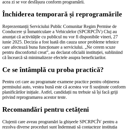
acea zi se vor desfășura conform programării.
Închiderea temporară și reprogramările
Reprezentanții Serviciului Public Comunitar Regim Permise de
Conducere și Înmatriculare a Vehiculelor (SPCRPCÎV) Cluj au
anunțat că activitățile cu publicul nu vor fi disponibile vineri, 27
iunie 2025. Decizia a fost luată din cauza unor probleme tehnice
care afectează buna funcționare a serviciului. „Ne cerem scuze
pentru disconfortul creat”, au declarat oficialii instituției, subliniind
că încearcă să minimalizeze efectele asupra beneficiarilor.
Ce se întâmplă cu proba practică?
Pentru cei care au programate examene practice pentru obținerea
permisului auto, vestea bună este că acestea vor fi susținute conform
planificărilor inițiale. Astfel, candidații nu trebuie să își facă griji
privind reprogramarea acestor teste.
Recomandări pentru cetățeni
Clujenii care aveau programări la ghișeele SPCRPCÎV pentru a
rezolva diverse proceduri sunt îndemnați să contacteze instituția