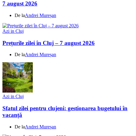
7 august 2026
De la
Andrei Mureșan
Azi in Cluj
Prețurile zilei în Cluj – 7 august 2026
De la
Andrei Mureșan
Azi in Cluj
Sfatul zilei pentru clujeni: gestionarea bugetului în
vacanță
De la
Andrei Mureșan