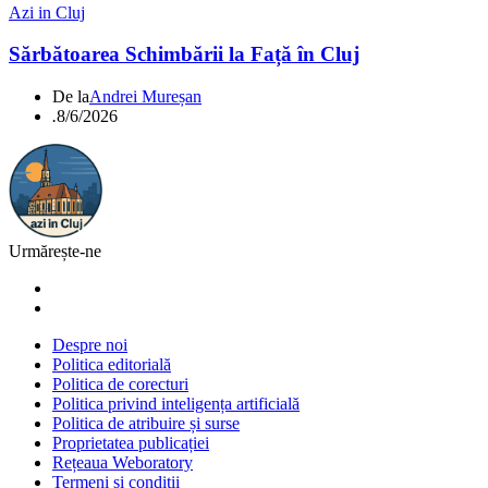
Azi in Cluj
Sărbătoarea Schimbării la Față în Cluj
De la
Andrei Mureșan
.
8/6/2026
Urmărește-ne
Despre noi
Politica editorială
Politica de corecturi
Politica privind inteligența artificială
Politica de atribuire și surse
Proprietatea publicației
Rețeaua Weboratory
Termeni și condiții