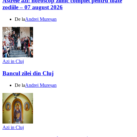
Astrele azi: horoscop zilnic complet pentru toate
zodiile – 07 august 2026
De la
Andrei Mureșan
Azi in Cluj
Bancul zilei din Cluj
De la
Andrei Mureșan
Azi in Cluj