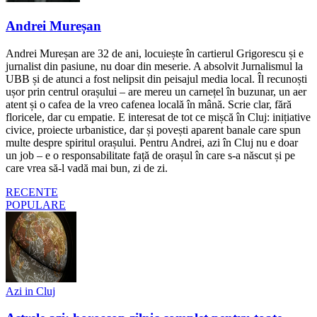
Andrei Mureșan
Andrei Mureșan are 32 de ani, locuiește în cartierul Grigorescu și e
jurnalist din pasiune, nu doar din meserie. A absolvit Jurnalismul la
UBB și de atunci a fost nelipsit din peisajul media local. Îl recunoști
ușor prin centrul orașului – are mereu un carnețel în buzunar, un aer
atent și o cafea de la vreo cafenea locală în mână. Scrie clar, fără
floricele, dar cu empatie. E interesat de tot ce mișcă în Cluj: inițiative
civice, proiecte urbanistice, dar și povești aparent banale care spun
multe despre spiritul orașului. Pentru Andrei, azi în Cluj nu e doar
un job – e o responsabilitate față de orașul în care s-a născut și pe
care vrea să-l vadă mai bun, zi de zi.
RECENTE
POPULARE
Azi in Cluj