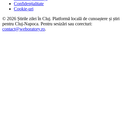
Confidențialitate
Cookie-uri
©
2026
Știrile zilei în Cluj
. Platformă locală de cunoaștere și știri
pentru
Cluj-Napoca
. Pentru sesizări sau corecturi:
contact@weboratory.ro
.