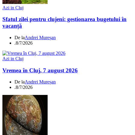
Azi in Cluj
Sfatul zilei pentru clujeni: gestionarea bugetului în
vacanță
De la
Andrei Mureșan
.
8/7/2026
Azi in Cluj
Vremea în Cluj, 7 august 2026
De la
Andrei Mureșan
.
8/7/2026