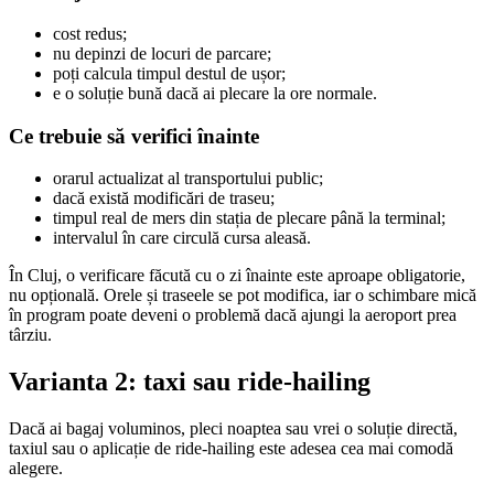
cost redus;
nu depinzi de locuri de parcare;
poți calcula timpul destul de ușor;
e o soluție bună dacă ai plecare la ore normale.
Ce trebuie să verifici înainte
orarul actualizat al transportului public;
dacă există modificări de traseu;
timpul real de mers din stația de plecare până la terminal;
intervalul în care circulă cursa aleasă.
În Cluj, o verificare făcută cu o zi înainte este aproape obligatorie,
nu opțională. Orele și traseele se pot modifica, iar o schimbare mică
în program poate deveni o problemă dacă ajungi la aeroport prea
târziu.
Varianta 2: taxi sau ride-hailing
Dacă ai bagaj voluminos, pleci noaptea sau vrei o soluție directă,
taxiul sau o aplicație de ride-hailing este adesea cea mai comodă
alegere.