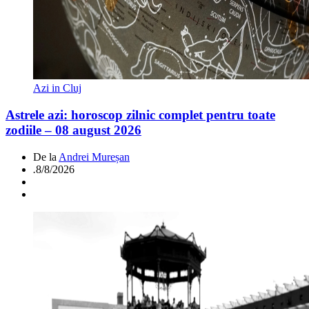
Azi in Cluj
Astrele azi: horoscop zilnic complet pentru toate
zodiile – 08 august 2026
De la
Andrei Mureșan
.
8/8/2026