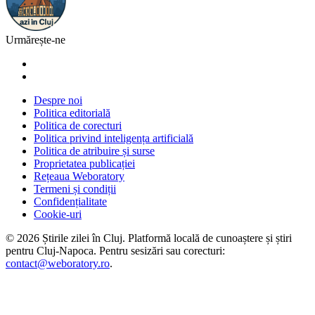
Urmărește-ne
Despre noi
Politica editorială
Politica de corecturi
Politica privind inteligența artificială
Politica de atribuire și surse
Proprietatea publicației
Rețeaua Weboratory
Termeni și condiții
Confidențialitate
Cookie-uri
©
2026
Știrile zilei în Cluj
. Platformă locală de cunoaștere și știri
pentru
Cluj-Napoca
. Pentru sesizări sau corecturi:
contact@weboratory.ro
.