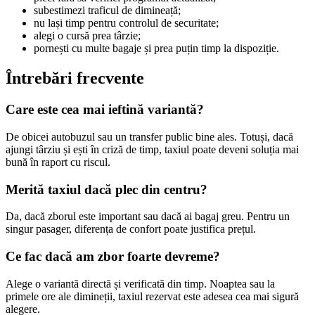
subestimezi traficul de dimineață;
nu lași timp pentru controlul de securitate;
alegi o cursă prea târzie;
pornești cu multe bagaje și prea puțin timp la dispoziție.
Întrebări frecvente
Care este cea mai ieftină variantă?
De obicei autobuzul sau un transfer public bine ales. Totuși, dacă
ajungi târziu și ești în criză de timp, taxiul poate deveni soluția mai
bună în raport cu riscul.
Merită taxiul dacă plec din centru?
Da, dacă zborul este important sau dacă ai bagaj greu. Pentru un
singur pasager, diferența de confort poate justifica prețul.
Ce fac dacă am zbor foarte devreme?
Alege o variantă directă și verificată din timp. Noaptea sau la
primele ore ale dimineții, taxiul rezervat este adesea cea mai sigură
alegere.