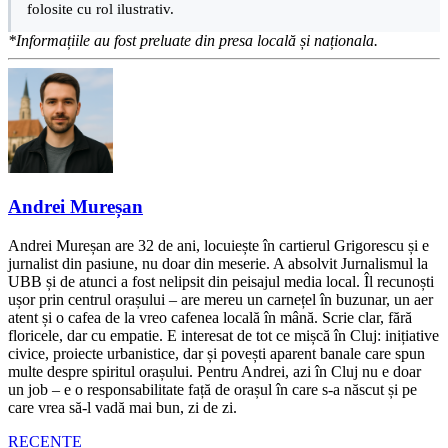
folosite cu rol ilustrativ.
*Informațiile au fost preluate din presa locală și naționala.
Andrei Mureșan
Andrei Mureșan are 32 de ani, locuiește în cartierul Grigorescu și e
jurnalist din pasiune, nu doar din meserie. A absolvit Jurnalismul la
UBB și de atunci a fost nelipsit din peisajul media local. Îl recunoști
ușor prin centrul orașului – are mereu un carnețel în buzunar, un aer
atent și o cafea de la vreo cafenea locală în mână. Scrie clar, fără
floricele, dar cu empatie. E interesat de tot ce mișcă în Cluj: inițiative
civice, proiecte urbanistice, dar și povești aparent banale care spun
multe despre spiritul orașului. Pentru Andrei, azi în Cluj nu e doar
un job – e o responsabilitate față de orașul în care s-a născut și pe
care vrea să-l vadă mai bun, zi de zi.
RECENTE