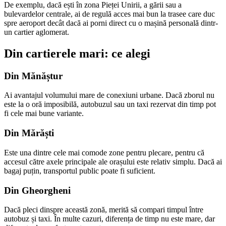
De exemplu, dacă ești în zona Pieței Unirii, a gării sau a
bulevardelor centrale, ai de regulă acces mai bun la trasee care duc
spre aeroport decât dacă ai porni direct cu o mașină personală dintr-
un cartier aglomerat.
Din cartierele mari: ce alegi
Din Mănăștur
Ai avantajul volumului mare de conexiuni urbane. Dacă zborul nu
este la o oră imposibilă, autobuzul sau un taxi rezervat din timp pot
fi cele mai bune variante.
Din Mărăști
Este una dintre cele mai comode zone pentru plecare, pentru că
accesul către axele principale ale orașului este relativ simplu. Dacă ai
bagaj puțin, transportul public poate fi suficient.
Din Gheorgheni
Dacă pleci dinspre această zonă, merită să compari timpul între
autobuz și taxi. În multe cazuri, diferența de timp nu este mare, dar