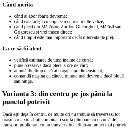
Când merită
când ai zbor foarte devreme;
când călătorești cu copii sau cu mai multe valize;
când pleci din Mănăștur, Zorilor, Gheorgheni, Mărăști sau
Grigorescu și vrei traseu direct;
când timpul este mai important decât diferența de preț.
La ce să fii atent
verifică estimarea de timp înainte de cursă;
pune o rezervă dacă pleci la ore de vârf;
anunță din timp dacă ai bagaj supradimensionat;
comandă mașina cu câteva minute mai devreme dacă plouă
sau ninge.
Varianta 3: din centru pe jos până la
punctul potrivit
Dacă ești deja în centru, de multe ori nu trebuie să traversezi tot
orașul cu taxiul. Poți combina o scurtă plimbare cu o cursă de
transport public sau cu un transfer direct dintr-un punct mai potrivit.