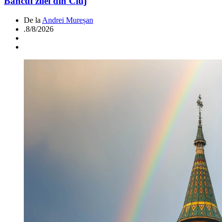
Bancul zilei din Cluj
De la
Andrei Mureșan
.
8/8/2026