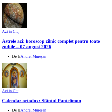
Azi in Cluj
Astrele azi: horoscop zilnic complet pentru toate
zodiile – 07 august 2026
De la
Andrei Mureșan
Azi in Cluj
Calendar ortodox: Sfântul Pantelimon
De la
Andrei Mureșan