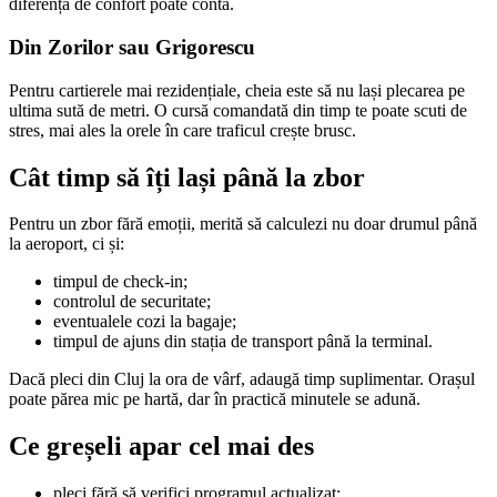
diferența de confort poate conta.
Din Zorilor sau Grigorescu
Pentru cartierele mai rezidențiale, cheia este să nu lași plecarea pe
ultima sută de metri. O cursă comandată din timp te poate scuti de
stres, mai ales la orele în care traficul crește brusc.
Cât timp să îți lași până la zbor
Pentru un zbor fără emoții, merită să calculezi nu doar drumul până
la aeroport, ci și:
timpul de check-in;
controlul de securitate;
eventualele cozi la bagaje;
timpul de ajuns din stația de transport până la terminal.
Dacă pleci din Cluj la ora de vârf, adaugă timp suplimentar. Orașul
poate părea mic pe hartă, dar în practică minutele se adună.
Ce greșeli apar cel mai des
pleci fără să verifici programul actualizat;