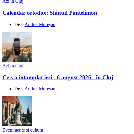
Azi in Cluj
Calendar ortodox: Sfântul Pantelimon
De la
Andrei Mureșan
Azi in Cluj
Ce s-a întamplat ieri - 6 august 2026 - în Cluj
De la
Andrei Mureșan
Evenimente si cultura