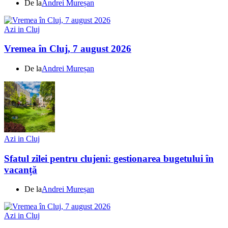
De la
Andrei Mureșan
Azi in Cluj
Vremea în Cluj, 7 august 2026
De la
Andrei Mureșan
Azi in Cluj
Sfatul zilei pentru clujeni: gestionarea bugetului în
vacanță
De la
Andrei Mureșan
Azi in Cluj