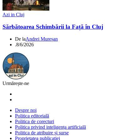
Azi in Cluj
Sărbătoarea Schimbării la Față în Cluj
De la
Andrei Mureșan
.
8/6/2026
Urmărește-ne
Despre noi
Politica editorială
Politica de corecturi
Politica privind inteligența artificială
Politica de atribuire și surse
Proprietatea publicației