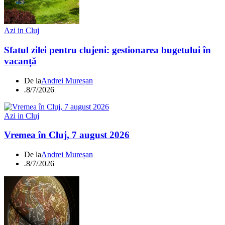
Azi in Cluj
Sfatul zilei pentru clujeni: gestionarea bugetului în
vacanță
De la
Andrei Mureșan
.
8/7/2026
Azi in Cluj
Vremea în Cluj, 7 august 2026
De la
Andrei Mureșan
.
8/7/2026