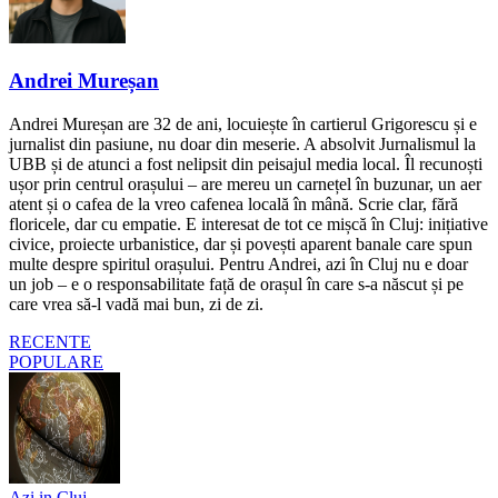
Andrei Mureșan
Andrei Mureșan are 32 de ani, locuiește în cartierul Grigorescu și e
jurnalist din pasiune, nu doar din meserie. A absolvit Jurnalismul la
UBB și de atunci a fost nelipsit din peisajul media local. Îl recunoști
ușor prin centrul orașului – are mereu un carnețel în buzunar, un aer
atent și o cafea de la vreo cafenea locală în mână. Scrie clar, fără
floricele, dar cu empatie. E interesat de tot ce mișcă în Cluj: inițiative
civice, proiecte urbanistice, dar și povești aparent banale care spun
multe despre spiritul orașului. Pentru Andrei, azi în Cluj nu e doar
un job – e o responsabilitate față de orașul în care s-a născut și pe
care vrea să-l vadă mai bun, zi de zi.
RECENTE
POPULARE
Azi in Cluj