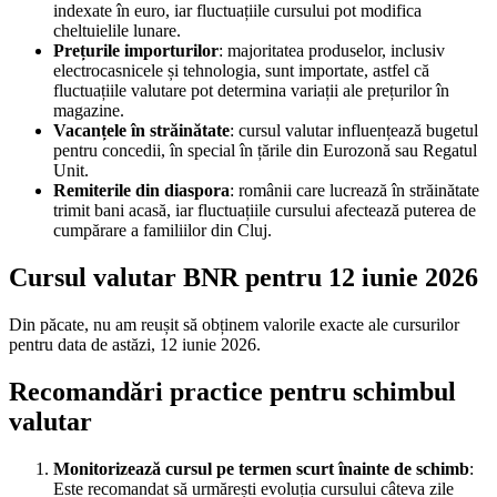
indexate în euro, iar fluctuațiile cursului pot modifica
cheltuielile lunare.
Prețurile importurilor
: majoritatea produselor, inclusiv
electrocasnicele și tehnologia, sunt importate, astfel că
fluctuațiile valutare pot determina variații ale prețurilor în
magazine.
Vacanțele în străinătate
: cursul valutar influențează bugetul
pentru concedii, în special în țările din Eurozonă sau Regatul
Unit.
Remiterile din diaspora
: românii care lucrează în străinătate
trimit bani acasă, iar fluctuațiile cursului afectează puterea de
cumpărare a familiilor din Cluj.
Cursul valutar BNR pentru 12 iunie 2026
Din păcate, nu am reușit să obținem valorile exacte ale cursurilor
pentru data de astăzi, 12 iunie 2026.
Recomandări practice pentru schimbul
valutar
Monitorizează cursul pe termen scurt înainte de schimb
:
Este recomandat să urmărești evoluția cursului câteva zile