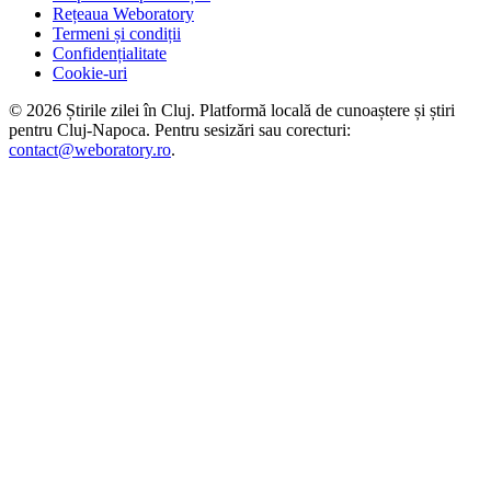
Rețeaua Weboratory
Termeni și condiții
Confidențialitate
Cookie-uri
©
2026
Știrile zilei în Cluj
. Platformă locală de cunoaștere și știri
pentru
Cluj-Napoca
. Pentru sesizări sau corecturi:
contact@weboratory.ro
.