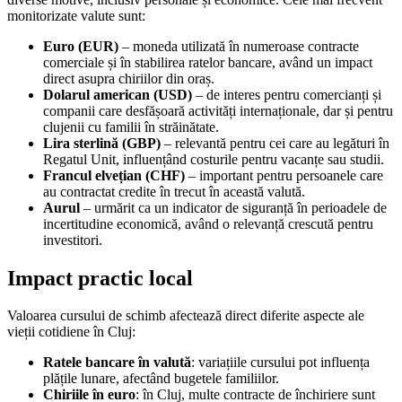
monitorizate valute sunt:
Euro (EUR)
– moneda utilizată în numeroase contracte
comerciale și în stabilirea ratelor bancare, având un impact
direct asupra chiriilor din oraș.
Dolarul american (USD)
– de interes pentru comercianți și
companii care desfășoară activități internaționale, dar și pentru
clujenii cu familii în străinătate.
Lira sterlină (GBP)
– relevantă pentru cei care au legături în
Regatul Unit, influențând costurile pentru vacanțe sau studii.
Francul elvețian (CHF)
– important pentru persoanele care
au contractat credite în trecut în această valută.
Aurul
– urmărit ca un indicator de siguranță în perioadele de
incertitudine economică, având o relevanță crescută pentru
investitori.
Impact practic local
Valoarea cursului de schimb afectează direct diferite aspecte ale
vieții cotidiene în Cluj:
Ratele bancare în valută
: variațiile cursului pot influența
plățile lunare, afectând bugetele familiilor.
Chiriile în euro
: în Cluj, multe contracte de închiriere sunt