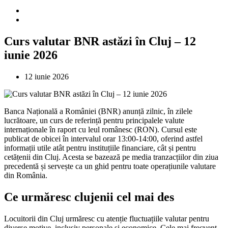
Curs valutar BNR astăzi în Cluj – 12
iunie 2026
12 iunie 2026
Banca Națională a României (BNR) anunță zilnic, în zilele
lucrătoare, un curs de referință pentru principalele valute
internaționale în raport cu leul românesc (RON). Cursul este
publicat de obicei în intervalul orar 13:00-14:00, oferind astfel
informații utile atât pentru instituțiile financiare, cât și pentru
cetățenii din Cluj. Acesta se bazează pe media tranzacțiilor din ziua
precedentă și servește ca un ghid pentru toate operațiunile valutare
din România.
Ce urmăresc clujenii cel mai des
Locuitorii din Cluj urmăresc cu atenție fluctuațiile valutar pentru
diverse motive, inclusiv personale și economice. Cele mai frecvent