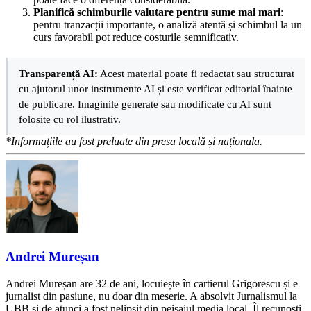
Planifică schimburile valutare pentru sume mai mari
:
pentru tranzacții importante, o analiză atentă și schimbul la un
curs favorabil pot reduce costurile semnificativ.
Transparență AI:
Acest material poate fi redactat sau structurat
cu ajutorul unor instrumente AI și este verificat editorial înainte
de publicare. Imaginile generate sau modificate cu AI sunt
folosite cu rol ilustrativ.
*Informațiile au fost preluate din presa locală și naționala.
Andrei Mureșan
Andrei Mureșan are 32 de ani, locuiește în cartierul Grigorescu și e
jurnalist din pasiune, nu doar din meserie. A absolvit Jurnalismul la
UBB și de atunci a fost nelipsit din peisajul media local. Îl recunoști