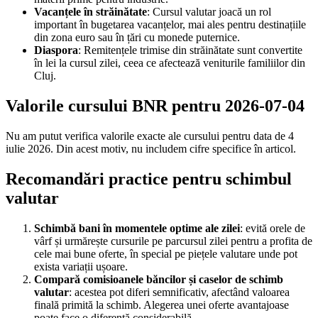
Vacanțele în străinătate
: Cursul valutar joacă un rol
important în bugetarea vacanțelor, mai ales pentru destinațiile
din zona euro sau în țări cu monede puternice.
Diaspora
: Remitențele trimise din străinătate sunt convertite
în lei la cursul zilei, ceea ce afectează veniturile familiilor din
Cluj.
Valorile cursului BNR pentru 2026-07-04
Nu am putut verifica valorile exacte ale cursului pentru data de 4
iulie 2026. Din acest motiv, nu includem cifre specifice în articol.
Recomandări practice pentru schimbul
valutar
Schimbă bani în momentele optime ale zilei
: evită orele de
vârf și urmărește cursurile pe parcursul zilei pentru a profita de
cele mai bune oferte, în special pe piețele valutare unde pot
exista variații ușoare.
Compară comisioanele băncilor și caselor de schimb
valutar
: acestea pot diferi semnificativ, afectând valoarea
finală primită la schimb. Alegerea unei oferte avantajoase
poate face o diferență considerabilă.