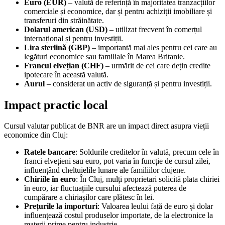
Euro (EUR)
– valută de referință în majoritatea tranzacțiilor
comerciale și economice, dar și pentru achiziții imobiliare și
transferuri din străinătate.
Dolarul american (USD)
– utilizat frecvent în comerțul
internațional și pentru investiții.
Lira sterlină (GBP)
– importantă mai ales pentru cei care au
legături economice sau familiale în Marea Britanie.
Francul elvețian (CHF)
– urmărit de cei care dețin credite
ipotecare în această valută.
Aurul
– considerat un activ de siguranță și pentru investiții.
Impact practic local
Cursul valutar publicat de BNR are un impact direct asupra vieții
economice din Cluj:
Ratele bancare
: Soldurile creditelor în valută, precum cele în
franci elvețieni sau euro, pot varia în funcție de cursul zilei,
influențând cheltuielile lunare ale familiilor clujene.
Chiriile în euro
: În Cluj, mulți proprietari solicită plata chiriei
în euro, iar fluctuațiile cursului afectează puterea de
cumpărare a chiriașilor care plătesc în lei.
Prețurile la importuri
: Valoarea leului față de euro și dolar
influențează costul produselor importate, de la electronice la
materii prime pentru industrie.