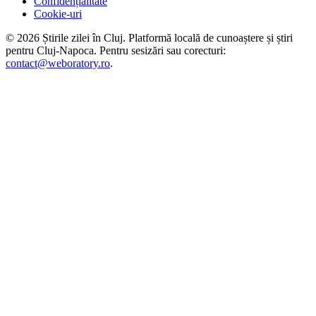
Confidențialitate
Cookie-uri
©
2026
Știrile zilei în Cluj
. Platformă locală de cunoaștere și știri
pentru
Cluj-Napoca
. Pentru sesizări sau corecturi:
contact@weboratory.ro
.