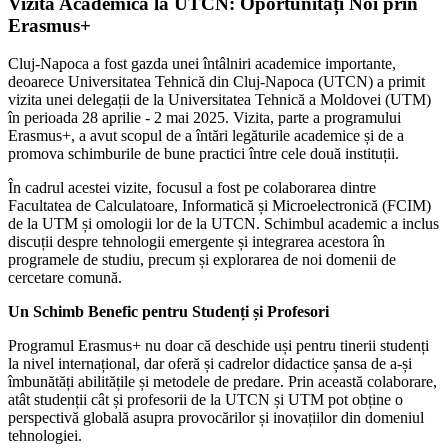
Vizită Academică la UTCN: Oportunități Noi prin
Erasmus+
Cluj-Napoca a fost gazda unei întâlniri academice importante,
deoarece Universitatea Tehnică din Cluj-Napoca (UTCN) a primit
vizita unei delegații de la Universitatea Tehnică a Moldovei (UTM)
în perioada 28 aprilie - 2 mai 2025. Vizita, parte a programului
Erasmus+, a avut scopul de a întări legăturile academice și de a
promova schimburile de bune practici între cele două instituții.
În cadrul acestei vizite, focusul a fost pe colaborarea dintre
Facultatea de Calculatoare, Informatică și Microelectronică (FCIM)
de la UTM și omologii lor de la UTCN. Schimbul academic a inclus
discuții despre tehnologii emergente și integrarea acestora în
programele de studiu, precum și explorarea de noi domenii de
cercetare comună.
Un Schimb Benefic pentru Studenți și Profesori
Programul Erasmus+ nu doar că deschide uși pentru tinerii studenți
la nivel internațional, dar oferă și cadrelor didactice șansa de a-și
îmbunătăți abilitățile și metodele de predare. Prin această colaborare,
atât studenții cât și profesorii de la UTCN și UTM pot obține o
perspectivă globală asupra provocărilor și inovațiilor din domeniul
tehnologiei.