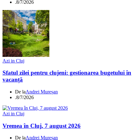
.
8/7/2026
Azi in Cluj
Sfatul zilei pentru clujeni: gestionarea bugetului în
vacanță
De la
Andrei Mureșan
.
8/7/2026
Azi in Cluj
Vremea în Cluj, 7 august 2026
De la
Andrei Mureșan