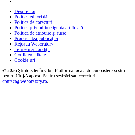
Despre noi
Politica editorială
Politica de corecturi
Politica privind inteligența artificială
Politica de atribuire și surse
Proprietatea publicației
Rețeaua Weboratory
Termeni și condiții
Confidențialitate
Cookie-uri
©
2026
Știrile zilei în Cluj
. Platformă locală de cunoaștere și știri
pentru
Cluj-Napoca
. Pentru sesizări sau corecturi:
contact@weboratory.ro
.