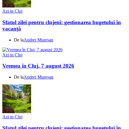
Azi in Cluj
Sfatul zilei pentru clujeni: gestionarea bugetului în
vacanță
De la
Andrei Mureșan
Azi in Cluj
Vremea în Cluj, 7 august 2026
De la
Andrei Mureșan
Azi in Cluj
Sfatul zilei pentru clujeni: gestionarea bugetului în