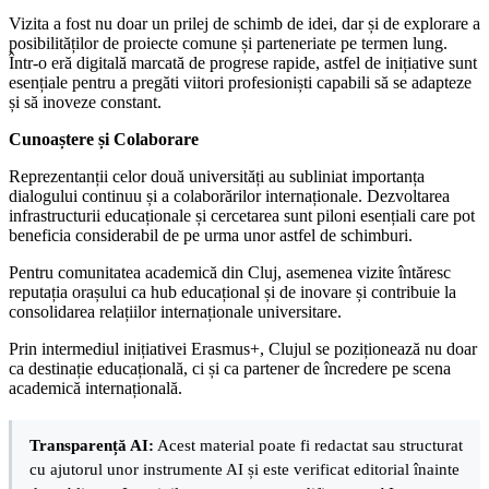
Vizita a fost nu doar un prilej de schimb de idei, dar și de explorare a
posibilităților de proiecte comune și parteneriate pe termen lung.
Într-o eră digitală marcată de progrese rapide, astfel de inițiative sunt
esențiale pentru a pregăti viitori profesioniști capabili să se adapteze
și să inoveze constant.
Cunoaștere și Colaborare
Reprezentanții celor două universități au subliniat importanța
dialogului continuu și a colaborărilor internaționale. Dezvoltarea
infrastructurii educaționale și cercetarea sunt piloni esențiali care pot
beneficia considerabil de pe urma unor astfel de schimburi.
Pentru comunitatea academică din Cluj, asemenea vizite întăresc
reputația orașului ca hub educațional și de inovare și contribuie la
consolidarea relațiilor internaționale universitare.
Prin intermediul inițiativei Erasmus+, Clujul se poziționează nu doar
ca destinație educațională, ci și ca partener de încredere pe scena
academică internațională.
Transparență AI:
Acest material poate fi redactat sau structurat
cu ajutorul unor instrumente AI și este verificat editorial înainte