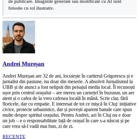
de publicare. Imaginile generate sau modificate cu AI sunt
folosite cu rol ilustrativ.
Andrei Mureșan
Andrei Mureșan are 32 de ani, locuiește în cartierul Grigorescu și e
jurnalist din pasiune, nu doar din meserie. A absolvit Jurnalismul la
UBB și de atunci a fost nelipsit din peisajul media local. Îl recunoști
ușor prin centrul orașului – are mereu un carnețel în buzunar, un aer
atent și o cafea de la vreo cafenea locală în mână. Scrie clar, fără
floricele, dar cu empatie. E interesat de tot ce mișcă în Cluj: inițiative
civice, proiecte urbanistice, dar și povești aparent banale care spun
multe despre spiritul orașului. Pentru Andrei, azi în Cluj nu e doar
un job – e o responsabilitate față de orașul în care s-a născut și pe
care vrea să-l vadă mai bun, zi de zi.
RECENTE