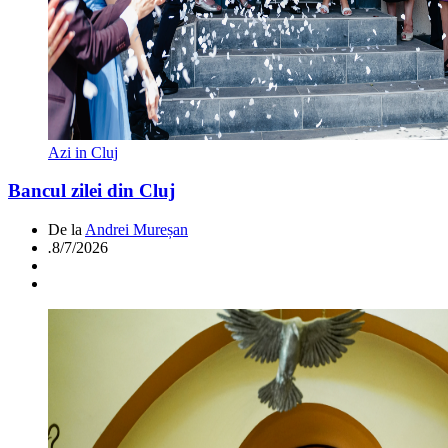
Azi in Cluj
Bancul zilei din Cluj
De la
Andrei Mureșan
.
8/7/2026