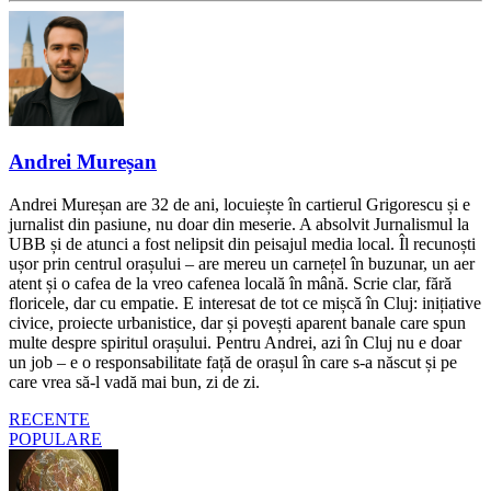
Andrei Mureșan
Andrei Mureșan are 32 de ani, locuiește în cartierul Grigorescu și e
jurnalist din pasiune, nu doar din meserie. A absolvit Jurnalismul la
UBB și de atunci a fost nelipsit din peisajul media local. Îl recunoști
ușor prin centrul orașului – are mereu un carnețel în buzunar, un aer
atent și o cafea de la vreo cafenea locală în mână. Scrie clar, fără
floricele, dar cu empatie. E interesat de tot ce mișcă în Cluj: inițiative
civice, proiecte urbanistice, dar și povești aparent banale care spun
multe despre spiritul orașului. Pentru Andrei, azi în Cluj nu e doar
un job – e o responsabilitate față de orașul în care s-a născut și pe
care vrea să-l vadă mai bun, zi de zi.
RECENTE
POPULARE