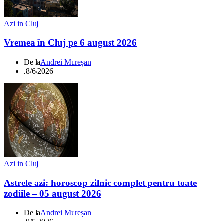
Azi in Cluj
Vremea în Cluj pe 6 august 2026
De la
Andrei Mureșan
.
8/6/2026
Azi in Cluj
Astrele azi: horoscop zilnic complet pentru toate
zodiile – 05 august 2026
De la
Andrei Mureșan