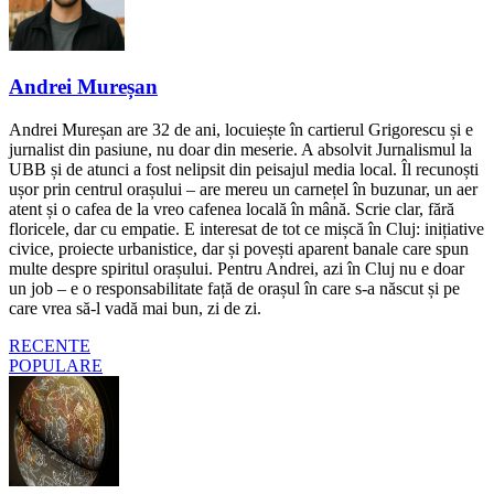
Andrei Mureșan
Andrei Mureșan are 32 de ani, locuiește în cartierul Grigorescu și e
jurnalist din pasiune, nu doar din meserie. A absolvit Jurnalismul la
UBB și de atunci a fost nelipsit din peisajul media local. Îl recunoști
ușor prin centrul orașului – are mereu un carnețel în buzunar, un aer
atent și o cafea de la vreo cafenea locală în mână. Scrie clar, fără
floricele, dar cu empatie. E interesat de tot ce mișcă în Cluj: inițiative
civice, proiecte urbanistice, dar și povești aparent banale care spun
multe despre spiritul orașului. Pentru Andrei, azi în Cluj nu e doar
un job – e o responsabilitate față de orașul în care s-a născut și pe
care vrea să-l vadă mai bun, zi de zi.
RECENTE
POPULARE