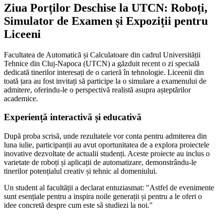
Ziua Porților Deschise la UTCN: Roboți,
Simulator de Examen și Expoziții pentru
Liceeni
Facultatea de Automatică și Calculatoare din cadrul Universității
Tehnice din Cluj-Napoca (UTCN) a găzduit recent o zi specială
dedicată tinerilor interesați de o carieră în tehnologie. Liceenii din
toată țara au fost invitați să participe la o simulare a examenului de
admitere, oferindu-le o perspectivă realistă asupra așteptărilor
academice.
Experiență interactivă și educativă
După proba scrisă, unde rezultatele vor conta pentru admiterea din
luna iulie, participanții au avut oportunitatea de a explora proiectele
inovative dezvoltate de actualii studenți. Aceste proiecte au inclus o
varietate de roboți și aplicații de automatizare, demonstrându-le
tinerilor potențialul creativ și tehnic al domeniului.
Un student al facultății a declarat entuziasmat: "Astfel de evenimente
sunt esențiale pentru a inspira noile generații și pentru a le oferi o
idee concretă despre cum este să studiezi la noi."