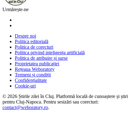
Urmărește-ne
Despre noi
Politica editorială
Politica de corecturi
Politica privind inteligența artificială
Politica de atribuire și surse
Proprietatea publicației
Rețeaua Weboratory
Termeni și condiții
Confidențialitate
Cookie-uri
©
2026
Știrile zilei în Cluj
. Platformă locală de cunoaștere și știri
pentru
Cluj-Napoca
. Pentru sesizări sau corecturi:
contact@weboratory.ro
.