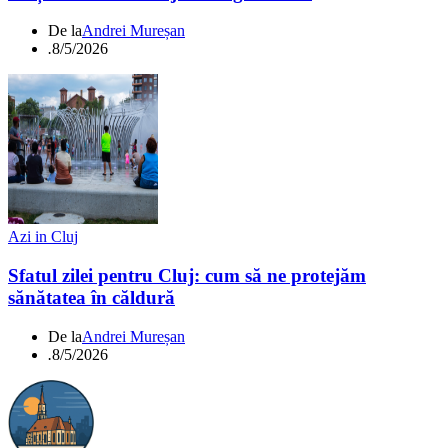
De la
Andrei Mureșan
.
8/5/2026
Azi in Cluj
Sfatul zilei pentru Cluj: cum să ne protejăm
sănătatea în căldură
De la
Andrei Mureșan
.
8/5/2026