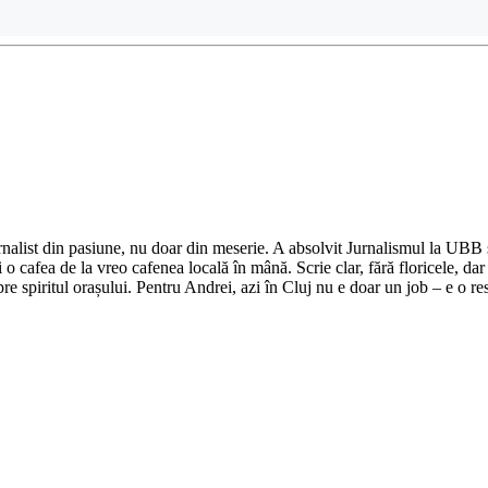
nalist din pasiune, nu doar din meserie. A absolvit Jurnalismul la UBB și 
o cafea de la vreo cafenea locală în mână. Scrie clar, fără floricele, dar 
e spiritul orașului. Pentru Andrei, azi în Cluj nu e doar un job – e o res