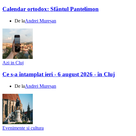
Calendar ortodox: Sfântul Pantelimon
De la
Andrei Mureșan
Azi in Cluj
Ce s-a întamplat ieri - 6 august 2026 - în Cluj
De la
Andrei Mureșan
Evenimente si cultura