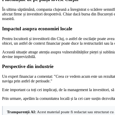
În ultima săptămână, compania clujeană a înregistrat o scădere semnifica
afectat firme și investitori deopotrivă. Chiar dacă bursa din București e
noastră.
Impactul asupra economiei locale
Pentru locuitorii și investitorii din Cluj, o astfel de oscilație poate a
obicei, un astfel de context financiar poate duce la restructurări sau la
Această situație atrage atenția asupra vulnerabilităților pieței și subli
devine imprevizibilă.
Perspective din industrie
Un expert financiar a comentat: "Ceea ce vedem acum este un rezultat al 
naviga prin astfel de perioade."
Este important ca toți cei implicați, de la management la investitori, 
Prin urmare, apelăm la comunitatea locală și la cei care susțin dezvoltar
Transparență AI:
Acest material poate fi redactat sau structurat cu 