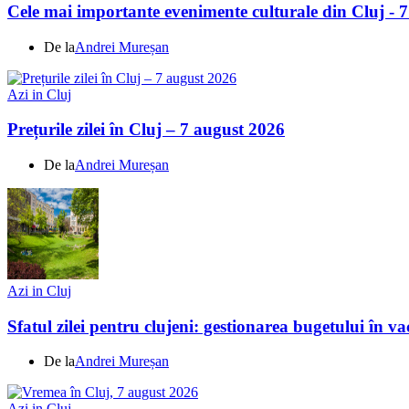
Cele mai importante evenimente culturale din Cluj - 
De la
Andrei Mureșan
Azi in Cluj
Prețurile zilei în Cluj – 7 august 2026
De la
Andrei Mureșan
Azi in Cluj
Sfatul zilei pentru clujeni: gestionarea bugetului în v
De la
Andrei Mureșan
Azi in Cluj