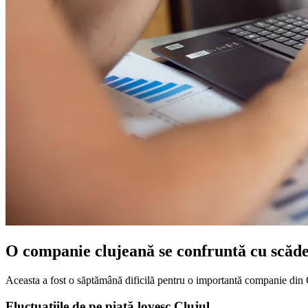
O companie clujeană se confruntă cu scăder
Aceasta a fost o săptămână dificilă pentru o importantă companie din Clu
Fluctuațiile de pe piață lovesc Clujul