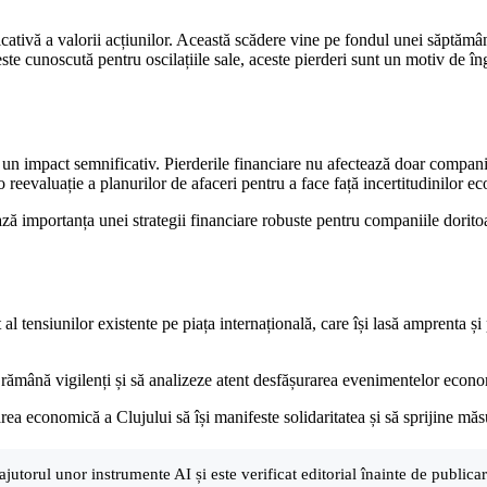
tivă a valorii acțiunilor. Această scădere vine pe fondul unei săptămâni 
ste cunoscută pentru oscilațiile sale, aceste pierderi sunt un motiv de în
vea un impact semnificativ. Pierderile financiare nu afectează doar compani
 o reevaluație a planurilor de afaceri pentru a face față incertitudinilor 
niază importanța unei strategii financiare robuste pentru companiile dorito
tensiunilor existente pe piața internațională, care își lasă amprenta și 
să rămână vigilenți și să analizeze atent desfășurarea evenimentelor econ
ea economică a Clujului să își manifeste solidaritatea și să sprijine măsu
ajutorul unor instrumente AI și este verificat editorial înainte de public