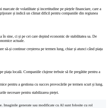
marcate de volatilitate și incertitudine pe piețele financiare, care a
grijorare și indică un climat dificil pentru companiile din regiunea
a în sine, ci și pe cei care depind economic de stabilitatea sa. De
economice actuale.
are să-și continue creșterea pe termen lung, chiar și atunci când piața
pe piața locală. Companiile clujene trebuie să fie pregătite pentru a
omice pentru a gestiona cu succes provocările pe termen scurt și lung.
rile necesare pentru stabilizarea pieței.
are. Imaginile generate sau modificate cu AI sunt folosite cu rol