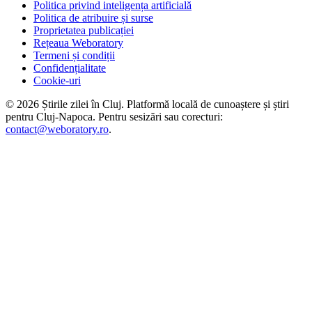
Politica privind inteligența artificială
Politica de atribuire și surse
Proprietatea publicației
Rețeaua Weboratory
Termeni și condiții
Confidențialitate
Cookie-uri
©
2026
Știrile zilei în Cluj
. Platformă locală de cunoaștere și știri
pentru
Cluj-Napoca
. Pentru sesizări sau corecturi:
contact@weboratory.ro
.