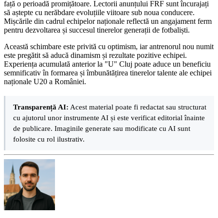
față o perioadă promițătoare. Lectorii anunțului FRF sunt încurajați
să aștepte cu nerăbdare evoluțiile viitoare sub noua conducere.
Mișcările din cadrul echipelor naționale reflectă un angajament ferm
pentru dezvoltarea și succesul tinerelor generații de fotbaliști.
Această schimbare este privită cu optimism, iar antrenorul nou numit
este pregătit să aducă dinamism și rezultate pozitive echipei.
Experiența acumulată anterior la "U" Cluj poate aduce un beneficiu
semnificativ în formarea și îmbunătățirea tinerelor talente ale echipei
naționale U20 a României.
Transparență AI:
Acest material poate fi redactat sau structurat
cu ajutorul unor instrumente AI și este verificat editorial înainte
de publicare. Imaginile generate sau modificate cu AI sunt
folosite cu rol ilustrativ.