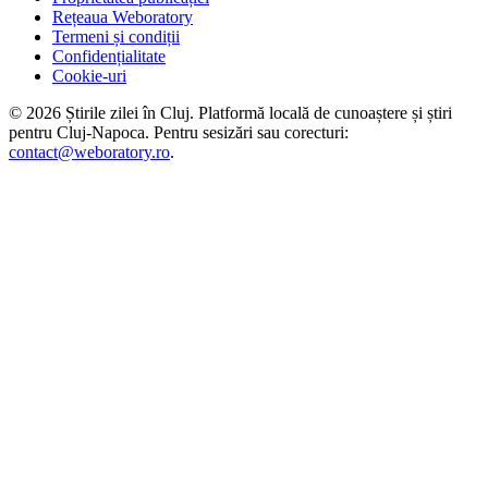
Rețeaua Weboratory
Termeni și condiții
Confidențialitate
Cookie-uri
©
2026
Știrile zilei în Cluj
. Platformă locală de cunoaștere și știri
pentru
Cluj-Napoca
. Pentru sesizări sau corecturi:
contact@weboratory.ro
.