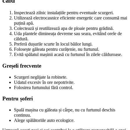
cald
Inspectează zilnic instalațiile pentru eventuale scurgeri.
Utilizează electrocasnice eficiente energetic care consumă mai
puțină apă.
Colectează și reutilizează apa de ploaie pentru grădină.
Uda plantele dimineața devreme sau seara, evitând orele de
căldură.
Preferă dușurile scurte în locul băilor lungi.
Folosește găleata pentru curățenie, nu furtunul.
Evită spălatul mașinii acasă cu furtunul în zilele călduroase.
Greșeli frecvente
Scurgeri neglijate la robinete.
Udatul excesiv în ore nepotrivite.
Folosirea furtunului fără control.
Pentru șoferi
Spală mașina cu găleata și cârpe, nu cu furtunul deschis
continuu.
Alege spălătoriile auto ecologice.