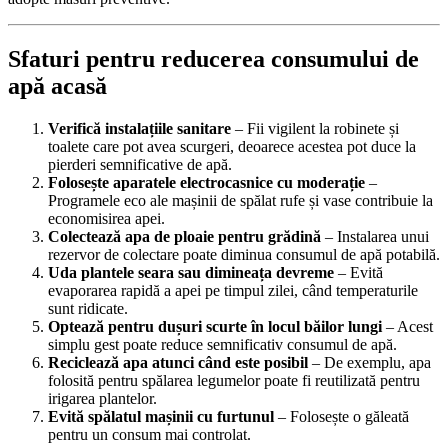
Sfaturi pentru reducerea consumului de
apă acasă
Verifică instalațiile sanitare
– Fii vigilent la robinete și
toalete care pot avea scurgeri, deoarece acestea pot duce la
pierderi semnificative de apă.
Folosește aparatele electrocasnice cu moderație
–
Programele eco ale mașinii de spălat rufe și vase contribuie la
economisirea apei.
Colectează apa de ploaie pentru grădină
– Instalarea unui
rezervor de colectare poate diminua consumul de apă potabilă.
Uda plantele seara sau dimineața devreme
– Evită
evaporarea rapidă a apei pe timpul zilei, când temperaturile
sunt ridicate.
Optează pentru dușuri scurte în locul băilor lungi
– Acest
simplu gest poate reduce semnificativ consumul de apă.
Reciclează apa atunci când este posibil
– De exemplu, apa
folosită pentru spălarea legumelor poate fi reutilizată pentru
irigarea plantelor.
Evită spălatul mașinii cu furtunul
– Folosește o găleată
pentru un consum mai controlat.