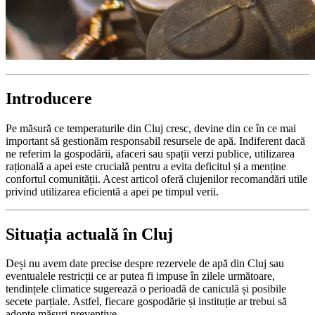
Introducere
Pe măsură ce temperaturile din Cluj cresc, devine din ce în ce mai
important să gestionăm responsabil resursele de apă. Indiferent dacă
ne referim la gospodării, afaceri sau spații verzi publice, utilizarea
rațională a apei este crucială pentru a evita deficitul și a menține
confortul comunității. Acest articol oferă clujenilor recomandări utile
privind utilizarea eficientă a apei pe timpul verii.
Situația actuală în Cluj
Deși nu avem date precise despre rezervele de apă din Cluj sau
eventualele restricții ce ar putea fi impuse în zilele următoare,
tendințele climatice sugerează o perioadă de caniculă și posibile
secete parțiale. Astfel, fiecare gospodărie și instituție ar trebui să
adopte măsuri preventive.