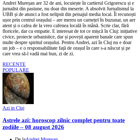
Andrei Mureșan are 32 de ani, locuiește în cartierul Grigorescu și e
jurnalist din pasiune, nu doar din meserie. A absolvit Jurnalismul la
UBB și de atunci a fost nelipsit din peisajul media local. Îl recunoști
ușor prin centrul orașului – are mereu un carnețel în buzunar, un aer
atent și o cafea de la vreo cafenea locală în mână. Scrie clar, fără
floricele, dar cu empatie. E interesat de tot ce mișcă în Cluj: inițiative
civice, proiecte urbanistice, dar și povești aparent banale care spun
multe despre spiritul orașului. Pentru Andrei, azi în Cluj nu e doar
un job – e o responsabilitate față de orașul în care s-a născut și pe
care vrea să-l vadă mai bun, zi de zi.
RECENTE
POPULARE
Azi in Cluj
Astrele azi: horoscop zilnic complet pentru toate
zodiile – 08 august 2026
De la
Andrei Mureșan