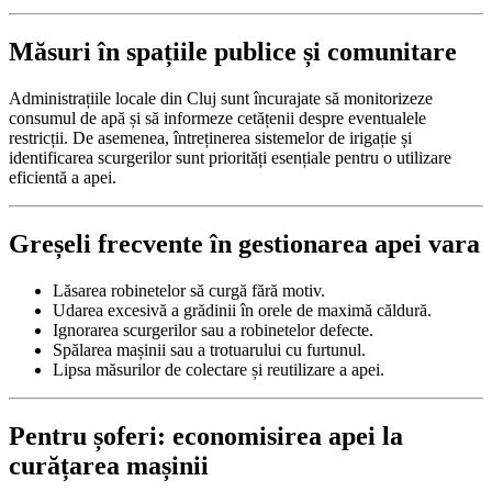
Măsuri în spațiile publice și comunitare
Administrațiile locale din Cluj sunt încurajate să monitorizeze
consumul de apă și să informeze cetățenii despre eventualele
restricții. De asemenea, întreținerea sistemelor de irigație și
identificarea scurgerilor sunt priorități esențiale pentru o utilizare
eficientă a apei.
Greșeli frecvente în gestionarea apei vara
Lăsarea robinetelor să curgă fără motiv.
Udarea excesivă a grădinii în orele de maximă căldură.
Ignorarea scurgerilor sau a robinetelor defecte.
Spălarea mașinii sau a trotuarului cu furtunul.
Lipsa măsurilor de colectare și reutilizare a apei.
Pentru șoferi: economisirea apei la
curățarea mașinii