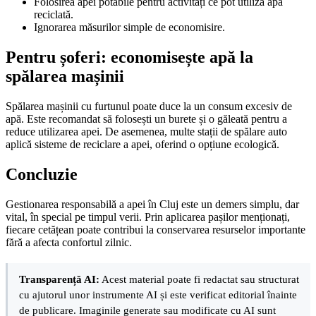
Folosirea apei potabile pentru activități ce pot utiliza apă
reciclată.
Ignorarea măsurilor simple de economisire.
Pentru șoferi: economisește apă la
spălarea mașinii
Spălarea mașinii cu furtunul poate duce la un consum excesiv de
apă. Este recomandat să folosești un burete și o găleată pentru a
reduce utilizarea apei. De asemenea, multe stații de spălare auto
aplică sisteme de reciclare a apei, oferind o opțiune ecologică.
Concluzie
Gestionarea responsabilă a apei în Cluj este un demers simplu, dar
vital, în special pe timpul verii. Prin aplicarea pașilor menționați,
fiecare cetățean poate contribui la conservarea resurselor importante
fără a afecta confortul zilnic.
Transparență AI:
Acest material poate fi redactat sau structurat
cu ajutorul unor instrumente AI și este verificat editorial înainte
de publicare. Imaginile generate sau modificate cu AI sunt