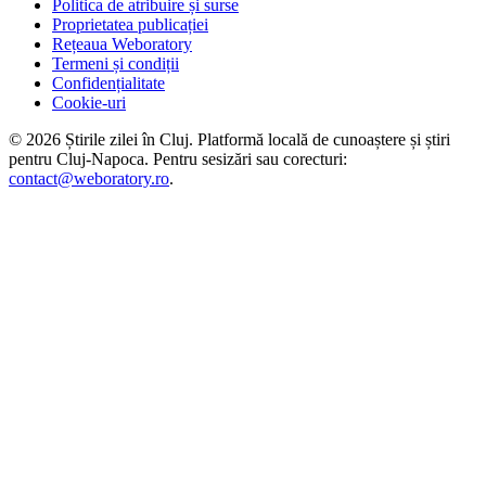
Politica de atribuire și surse
Proprietatea publicației
Rețeaua Weboratory
Termeni și condiții
Confidențialitate
Cookie-uri
©
2026
Știrile zilei în Cluj
. Platformă locală de cunoaștere și știri
pentru
Cluj-Napoca
. Pentru sesizări sau corecturi:
contact@weboratory.ro
.