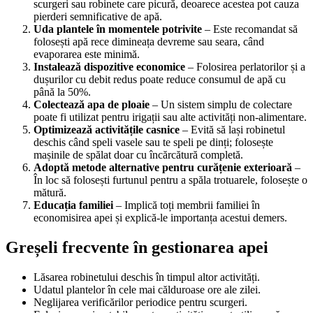
scurgeri sau robinete care picură, deoarece acestea pot cauza
pierderi semnificative de apă.
Uda plantele în momentele potrivite
– Este recomandat să
folosești apă rece dimineața devreme sau seara, când
evaporarea este minimă.
Instalează dispozitive economice
– Folosirea perlatorilor și a
dușurilor cu debit redus poate reduce consumul de apă cu
până la 50%.
Colectează apa de ploaie
– Un sistem simplu de colectare
poate fi utilizat pentru irigații sau alte activități non-alimentare.
Optimizează activitățile casnice
– Evită să lași robinetul
deschis când speli vasele sau te speli pe dinți; folosește
mașinile de spălat doar cu încărcătură completă.
Adoptă metode alternative pentru curățenie exterioară
–
În loc să folosești furtunul pentru a spăla trotuarele, folosește o
mătură.
Educația familiei
– Implică toți membrii familiei în
economisirea apei și explică-le importanța acestui demers.
Greșeli frecvente în gestionarea apei
Lăsarea robinetului deschis în timpul altor activități.
Udatul plantelor în cele mai călduroase ore ale zilei.
Neglijarea verificărilor periodice pentru scurgeri.