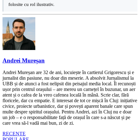
folosite cu rol ilustrativ.
Andrei Mureșan
Andrei Mureșan are 32 de ani, locuiește în cartierul Grigorescu și e
jurnalist din pasiune, nu doar din meserie. A absolvit Jurnalismul la
UBB și de atunci a fost nelipsit din peisajul media local. Îl recunoști
ușor prin centrul orașului – are mereu un carnețel în buzunar, un aer
atent și o cafea de la vreo cafenea locală în mână. Scrie clar, fără
floricele, dar cu empatie. E interesat de tot ce mișcă în Cluj: inițiative
civice, proiecte urbanistice, dar și povești aparent banale care spun
multe despre spiritul orașului. Pentru Andrei, azi în Cluj nu e doar
un job – e o responsabilitate față de orașul în care s-a născut și pe
care vrea să-l vadă mai bun, zi de zi.
RECENTE
POPULARE