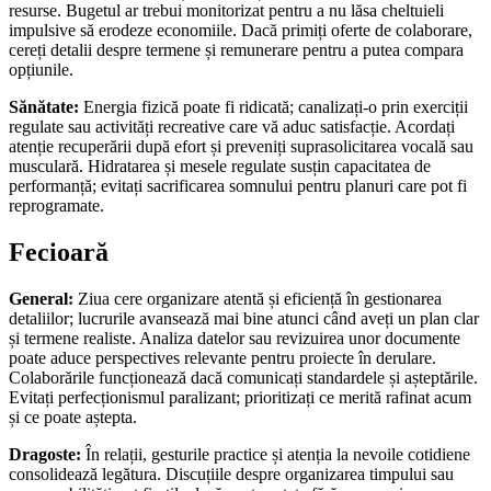
resurse. Bugetul ar trebui monitorizat pentru a nu lăsa cheltuieli
impulsive să erodeze economiile. Dacă primiți oferte de colaborare,
cereți detalii despre termene și remunerare pentru a putea compara
opțiunile.
Sănătate:
Energia fizică poate fi ridicată; canalizați-o prin exerciții
regulate sau activități recreative care vă aduc satisfacție. Acordați
atenție recuperării după efort și preveniți suprasolicitarea vocală sau
musculară. Hidratarea și mesele regulate susțin capacitatea de
performanță; evitați sacrificarea somnului pentru planuri care pot fi
reprogramate.
Fecioară
General:
Ziua cere organizare atentă și eficiență în gestionarea
detaliilor; lucrurile avansează mai bine atunci când aveți un plan clar
și termene realiste. Analiza datelor sau revizuirea unor documente
poate aduce perspectives relevante pentru proiecte în derulare.
Colaborările funcționează dacă comunicați standardele și așteptările.
Evitați perfecționismul paralizant; prioritizați ce merită rafinat acum
și ce poate aștepta.
Dragoste:
În relații, gesturile practice și atenția la nevoile cotidiene
consolidează legătura. Discuțiile despre organizarea timpului sau