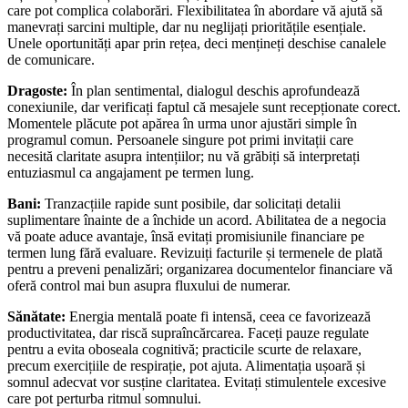
care pot complica colaborări. Flexibilitatea în abordare vă ajută să
manevrați sarcini multiple, dar nu neglijați prioritățile esențiale.
Unele oportunități apar prin rețea, deci mențineți deschise canalele
de comunicare.
Dragoste:
În plan sentimental, dialogul deschis aprofundează
conexiunile, dar verificați faptul că mesajele sunt recepționate corect.
Momentele plăcute pot apărea în urma unor ajustări simple în
programul comun. Persoanele singure pot primi invitații care
necesită claritate asupra intențiilor; nu vă grăbiți să interpretați
entuziasmul ca angajament pe termen lung.
Bani:
Tranzacțiile rapide sunt posibile, dar solicitați detalii
suplimentare înainte de a închide un acord. Abilitatea de a negocia
vă poate aduce avantaje, însă evitați promisiunile financiare pe
termen lung fără evaluare. Revizuiți facturile și termenele de plată
pentru a preveni penalizări; organizarea documentelor financiare vă
oferă control mai bun asupra fluxului de numerar.
Sănătate:
Energia mentală poate fi intensă, ceea ce favorizează
productivitatea, dar riscă supraîncărcarea. Faceți pauze regulate
pentru a evita oboseala cognitivă; practicile scurte de relaxare,
precum exercițiile de respirație, pot ajuta. Alimentația ușoară și
somnul adecvat vor susține claritatea. Evitați stimulentele excesive
care pot perturba ritmul somnului.