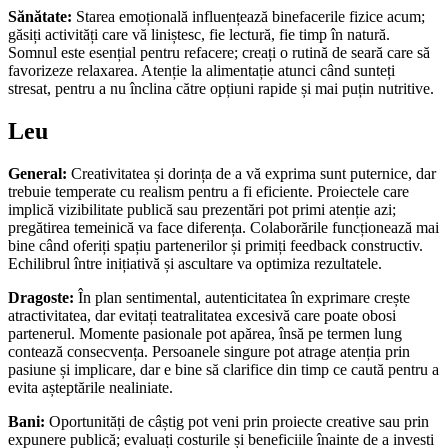
Sănătate:
Starea emoțională influențează binefacerile fizice acum;
găsiți activități care vă liniștesc, fie lectură, fie timp în natură.
Somnul este esențial pentru refacere; creați o rutină de seară care să
favorizeze relaxarea. Atenție la alimentație atunci când sunteți
stresat, pentru a nu înclina către opțiuni rapide și mai puțin nutritive.
Leu
General:
Creativitatea și dorința de a vă exprima sunt puternice, dar
trebuie temperate cu realism pentru a fi eficiente. Proiectele care
implică vizibilitate publică sau prezentări pot primi atenție azi;
pregătirea temeinică va face diferența. Colaborările funcționează mai
bine când oferiți spațiu partenerilor și primiți feedback constructiv.
Echilibrul între inițiativă și ascultare va optimiza rezultatele.
Dragoste:
În plan sentimental, autenticitatea în exprimare crește
atractivitatea, dar evitați teatralitatea excesivă care poate obosi
partenerul. Momente pasionale pot apărea, însă pe termen lung
contează consecvența. Persoanele singure pot atrage atenția prin
pasiune și implicare, dar e bine să clarifice din timp ce caută pentru a
evita așteptările nealiniate.
Bani:
Oportunități de câștig pot veni prin proiecte creative sau prin
expunere publică; evaluați costurile și beneficiile înainte de a investi