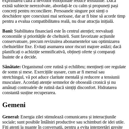
exprimarea clară a nevoilor emoționale reduce tensiunile. Dacă
există subiecte nerezolvate, abordați-le cu calm și propuneți pași
concreți pentru reconciliere. Persoanele singure pot simți o
deschidere spre conexiuni mai serioase, dar ar fi bine să acorde timp
pentru a evalua compatibilitatea reală, nu doar atracția inițială.
Bani:
Stabilitatea financiară este în centrul atenției; reevaluați
economiile și prioritățile de cheltuieli. Sunt favorizate acțiunile
conservatoare, precum revizuirea abonamentelor sau optimizarea
cheltuielilor fixe. Evitați asumarea unor riscuri majore astăzi; dacă
planificați o achiziție semnificativă, obțineți oferte și comparați
înainte de a decide.
Sănătate:
Organismul cere rutină și echilibru; mențineți ore regulate
de somn și mese. Exercițiile ușoare, cum ar fi mersul sau
stretchingul, vă pot aduce claritate mentală și reducere a tensiunii
musculare. Acordați atenție semnelor de oboseală cronică și nu
amânați controalele de rutină dacă simțiți disconfort. Hidratarea
constantă susține recuperarea.
Gemeni
General:
Energia zilei stimulează comunicarea și interacțiunile
sociale; sunt posibile întâlniri productive sau schimburi de idei utile.
Fiți atenți la nuanțe în conversații, pentru a evita interpretări greșite