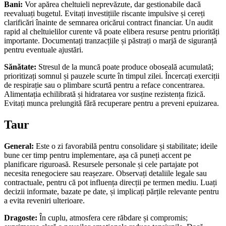
Bani:
Vor apărea cheltuieli neprevăzute, dar gestionabile dacă
reevaluați bugetul. Evitați investițiile riscante impulsive și cereți
clarificări înainte de semnarea oricărui contract financiar. Un audit
rapid al cheltuielilor curente vă poate elibera resurse pentru priorități
importante. Documentați tranzacțiile și păstrați o marjă de siguranță
pentru eventuale ajustări.
Sănătate:
Stresul de la muncă poate produce oboseală acumulată;
prioritizați somnul și pauzele scurte în timpul zilei. Încercați exerciții
de respirație sau o plimbare scurtă pentru a reface concentrarea.
Alimentația echilibrată și hidratarea vor susține rezistența fizică.
Evitați munca prelungită fără recuperare pentru a preveni epuizarea.
Taur
General:
Este o zi favorabilă pentru consolidare și stabilitate; ideile
bune cer timp pentru implementare, așa că puneți accent pe
planificare riguroasă. Resursele personale și cele partajate pot
necesita renegociere sau reașezare. Observați detaliile legale sau
contractuale, pentru că pot influența direcții pe termen mediu. Luați
decizii informate, bazate pe date, și implicați părțile relevante pentru
a evita reveniri ulterioare.
Dragoste:
În cuplu, atmosfera cere răbdare și compromis;