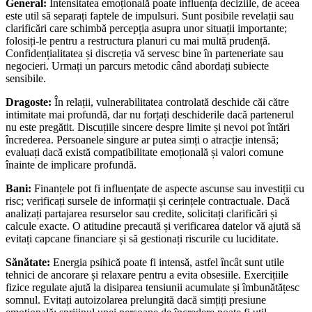
General:
Intensitatea emoțională poate influența deciziile, de aceea
este util să separați faptele de impulsuri. Sunt posibile revelații sau
clarificări care schimbă percepția asupra unor situații importante;
folosiți-le pentru a restructura planuri cu mai multă prudență.
Confidențialitatea și discreția vă servesc bine în parteneriate sau
negocieri. Urmați un parcurs metodic când abordați subiecte
sensibile.
Dragoste:
În relații, vulnerabilitatea controlată deschide căi către
intimitate mai profundă, dar nu forțați deschiderile dacă partenerul
nu este pregătit. Discuțiile sincere despre limite și nevoi pot întări
încrederea. Persoanele singure ar putea simți o atracție intensă;
evaluați dacă există compatibilitate emoțională și valori comune
înainte de implicare profundă.
Bani:
Finanțele pot fi influențate de aspecte ascunse sau investiții cu
risc; verificați sursele de informații și cerințele contractuale. Dacă
analizați partajarea resurselor sau credite, solicitați clarificări și
calcule exacte. O atitudine precaută și verificarea datelor vă ajută să
evitați capcane financiare și să gestionați riscurile cu luciditate.
Sănătate:
Energia psihică poate fi intensă, astfel încât sunt utile
tehnici de ancorare și relaxare pentru a evita obsesiile. Exercițiile
fizice regulate ajută la disiparea tensiunii acumulate și îmbunătățesc
somnul. Evitați autoizolarea prelungită dacă simțiți presiune