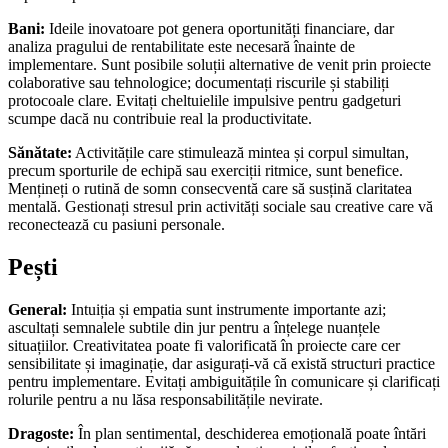
Bani:
Ideile inovatoare pot genera oportunități financiare, dar
analiza pragului de rentabilitate este necesară înainte de
implementare. Sunt posibile soluții alternative de venit prin proiecte
colaborative sau tehnologice; documentați riscurile și stabiliți
protocoale clare. Evitați cheltuielile impulsive pentru gadgeturi
scumpe dacă nu contribuie real la productivitate.
Sănătate:
Activitățile care stimulează mintea și corpul simultan,
precum sporturile de echipă sau exerciții ritmice, sunt benefice.
Mențineți o rutină de somn consecventă care să susțină claritatea
mentală. Gestionați stresul prin activități sociale sau creative care vă
reconectează cu pasiuni personale.
Pești
General:
Intuiția și empatia sunt instrumente importante azi;
ascultați semnalele subtile din jur pentru a înțelege nuanțele
situațiilor. Creativitatea poate fi valorificată în proiecte care cer
sensibilitate și imaginație, dar asigurați-vă că există structuri practice
pentru implementare. Evitați ambiguitățile în comunicare și clarificați
rolurile pentru a nu lăsa responsabilitățile nevirate.
Dragoste:
În plan sentimental, deschiderea emoțională poate întări