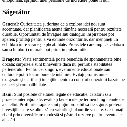
emoțională; sprijinul unei persoane de încredere poate fi util.
Săgetător
General:
Curiozitatea și dorința de a explora idei noi sunt
accentuate, dar planificarea atentă rămâne necesară pentru rezultate
durabile. Oportunități de învățare sau dialoguri inspiratoare pot
apărea; profitați pentru a vă extinde orizonturile, dar mențineți un
echilibru între visare și aplicabilitate. Proiectele care implică călătorii
sau schimburi culturale pot primi impulsuri utile.
Dragoste:
Viața sentimentală poate beneficia de spontaneitate bine
dozată; surprizele sunt binevenite dacă nu perturbă stabilitatea
partenerului. Pentru cei singuri, evenimente educaționale sau
culturale pot fi locuri bune de întâlnire. Evitați promisiunile
exagerate și clarificați intențiile pentru a construi conexiuni bazate pe
respect și compatibilitate.
Bani:
Sunt posibile cheltuieli legate de educație, călătorii sau
proiecte internaționale; evaluați beneficiile pe termen lung înainte de
a cheltui. Profiturile rapide sunt puțin probabil să fie sigure; preferați
investițiile care se aliniază cu valorile și planurile voastre. Gestionați
riscul prin diversificare modestă și păstrați rezerve pentru eventuale
ajustări.