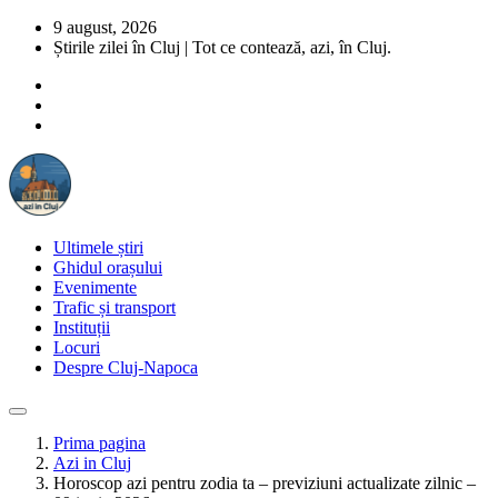
9 august, 2026
Știrile zilei în Cluj | Tot ce contează, azi, în Cluj.
Ultimele știri
Ghidul orașului
Evenimente
Trafic și transport
Instituții
Locuri
Despre Cluj-Napoca
Prima pagina
Azi in Cluj
Horoscop azi pentru zodia ta – previziuni actualizate zilnic –