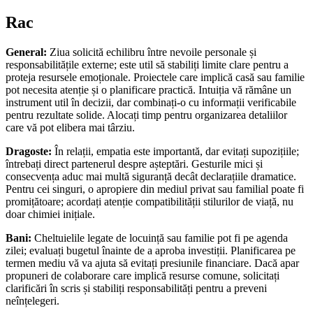
Rac
General:
Ziua solicită echilibru între nevoile personale și
responsabilitățile externe; este util să stabiliți limite clare pentru a
proteja resursele emoționale. Proiectele care implică casă sau familie
pot necesita atenție și o planificare practică. Intuiția vă rămâne un
instrument util în decizii, dar combinați-o cu informații verificabile
pentru rezultate solide. Alocați timp pentru organizarea detaliilor
care vă pot elibera mai târziu.
Dragoste:
În relații, empatia este importantă, dar evitați supozițiile;
întrebați direct partenerul despre așteptări. Gesturile mici și
consecvența aduc mai multă siguranță decât declarațiile dramatice.
Pentru cei singuri, o apropiere din mediul privat sau familial poate fi
promițătoare; acordați atenție compatibilității stilurilor de viață, nu
doar chimiei inițiale.
Bani:
Cheltuielile legate de locuință sau familie pot fi pe agenda
zilei; evaluați bugetul înainte de a aproba investiții. Planificarea pe
termen mediu vă va ajuta să evitați presiunile financiare. Dacă apar
propuneri de colaborare care implică resurse comune, solicitați
clarificări în scris și stabiliți responsabilități pentru a preveni
neînțelegeri.