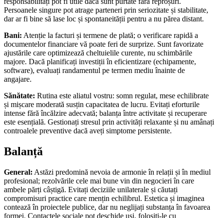
responsabilități pot fi utile dacă sunt purtate fără reproșuri.
Persoanele singure pot atrage parteneri prin seriozitate și stabilitate,
dar ar fi bine să lase loc și spontaneității pentru a nu părea distant.
Bani:
Atenție la facturi și termene de plată; o verificare rapidă a
documentelor financiare vă poate feri de surprize. Sunt favorizate
ajustările care optimizează cheltuielile curente, nu schimbările
majore. Dacă planificați investiții în eficientizare (echipamente,
software), evaluați randamentul pe termen mediu înainte de
angajare.
Sănătate:
Rutina este aliatul vostru: somn regulat, mese echilibrate
și mișcare moderată susțin capacitatea de lucru. Evitați eforturile
intense fără încălzire adecvată; balanța între activitate și recuperare
este esențială. Gestionați stresul prin activități relaxante și nu amânați
controalele preventive dacă aveți simptome persistente.
Balanță
General:
Astăzi predomină nevoia de armonie în relații și în mediul
profesional; rezolvările cele mai bune vin din negocieri în care
ambele părți câștigă. Evitați deciziile unilaterale și căutați
compromisuri practice care mențin echilibrul. Estetica și imaginea
contează în proiectele publice, dar nu neglijați substanța în favoarea
formei. Contactele sociale pot deschide uși, folosiți-le cu