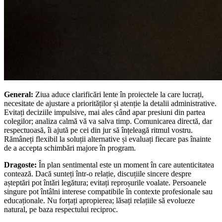
General:
Ziua aduce clarificări lente în proiectele la care lucrați,
necesitate de ajustare a priorităților și atenție la detalii administrative.
Evitați deciziile impulsive, mai ales când apar presiuni din partea
colegilor; analiza calmă vă va salva timp. Comunicarea directă, dar
respectuoasă, îi ajută pe cei din jur să înțeleagă ritmul vostru.
Rămâneți flexibil la soluții alternative și evaluați fiecare pas înainte
de a accepta schimbări majore în program.
Dragoste:
În plan sentimental este un moment în care autenticitatea
contează. Dacă sunteți într-o relație, discuțiile sincere despre
așteptări pot întări legătura; evitați reproșurile voalate. Persoanele
singure pot întâlni interese compatibile în contexte profesionale sau
educaționale. Nu forțați apropierea; lăsați relațiile să evolueze
natural, pe baza respectului reciproc.