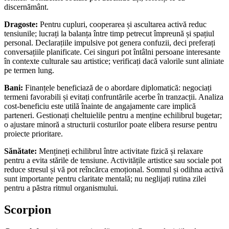
discernământ.
Dragoste:
Pentru cupluri, cooperarea și ascultarea activă reduc
tensiunile; lucrați la balanța între timp petrecut împreună și spațiul
personal. Declarațiile impulsive pot genera confuzii, deci preferați
conversațiile planificate. Cei singuri pot întâlni persoane interesante
în contexte culturale sau artistice; verificați dacă valorile sunt aliniate
pe termen lung.
Bani:
Finanțele beneficiază de o abordare diplomatică: negociați
termeni favorabili și evitați confruntările acerbe în tranzacții. Analiza
cost-beneficiu este utilă înainte de angajamente care implică
parteneri. Gestionați cheltuielile pentru a menține echilibrul bugetar;
o ajustare minoră a structurii costurilor poate elibera resurse pentru
proiecte prioritare.
Sănătate:
Mențineți echilibrul între activitate fizică și relaxare
pentru a evita stările de tensiune. Activitățile artistice sau sociale pot
reduce stresul și vă pot reîncărca emoțional. Somnul și odihna activă
sunt importante pentru claritate mentală; nu neglijați rutina zilei
pentru a păstra ritmul organismului.
Scorpion