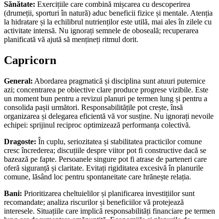
Sănătate:
Exercițiile care combină mișcarea cu descoperirea
(drumeții, sporturi în natură) aduc beneficii fizice și mentale. Atenția
la hidratare și la echilibrul nutrienților este utilă, mai ales în zilele cu
activitate intensă. Nu ignorați semnele de oboseală; recuperarea
planificată vă ajută să mențineți ritmul dorit.
Capricorn
General:
Abordarea pragmatică și disciplina sunt atuuri puternice
azi; concentrarea pe obiective clare produce progrese vizibile. Este
un moment bun pentru a revizui planuri pe termen lung și pentru a
consolida pașii următori. Responsabilitățile pot crește, însă
organizarea și delegarea eficientă vă vor susține. Nu ignorați nevoile
echipei: sprijinul reciproc optimizează performanța colectivă.
Dragoste:
În cuplu, seriozitatea și stabilitatea practicilor comune
cresc încrederea; discuțiile despre viitor pot fi constructive dacă se
bazează pe fapte. Persoanele singure pot fi atrase de parteneri care
oferă siguranță și claritate. Evitați rigiditatea excesivă în planurile
comune, lăsând loc pentru spontaneitate care hrănește relația.
Bani:
Prioritizarea cheltuielilor și planificarea investițiilor sunt
recomandate; analiza riscurilor și beneficiilor vă protejează
interesele. Situațiile care implică responsabilități financiare pe termen