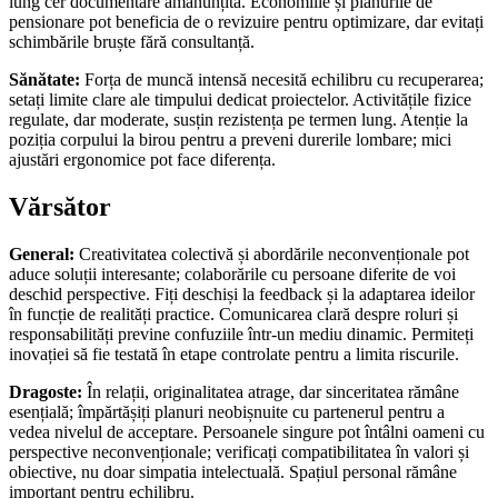
lung cer documentare amănunțită. Economiile și planurile de
pensionare pot beneficia de o revizuire pentru optimizare, dar evitați
schimbările bruște fără consultanță.
Sănătate:
Forța de muncă intensă necesită echilibru cu recuperarea;
setați limite clare ale timpului dedicat proiectelor. Activitățile fizice
regulate, dar moderate, susțin rezistența pe termen lung. Atenție la
poziția corpului la birou pentru a preveni durerile lombare; mici
ajustări ergonomice pot face diferența.
Vărsător
General:
Creativitatea colectivă și abordările neconvenționale pot
aduce soluții interesante; colaborările cu persoane diferite de voi
deschid perspective. Fiți deschiși la feedback și la adaptarea ideilor
în funcție de realități practice. Comunicarea clară despre roluri și
responsabilități previne confuziile într-un mediu dinamic. Permiteți
inovației să fie testată în etape controlate pentru a limita riscurile.
Dragoste:
În relații, originalitatea atrage, dar sinceritatea rămâne
esențială; împărtășiți planuri neobișnuite cu partenerul pentru a
vedea nivelul de acceptare. Persoanele singure pot întâlni oameni cu
perspective neconvenționale; verificați compatibilitatea în valori și
obiective, nu doar simpatia intelectuală. Spațiul personal rămâne
important pentru echilibru.