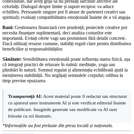
conexiunile, dar aveți grijă să nu preluați sarcinile afective ale
celorlalți. Dialogul despre limite și suport reciproc va aduce
echilibru. Persoanele singure pot fi atrase de parteneri creativi sau
spirituali; evaluați compatibilitatea emoțională înainte de a vă angaja.
Bani:
Gestionarea financiară cere prudență; proiectele creative pot
necesita finanțare suplimentară, deci analiza costurilor este
importantă. Evitați oferte vagi sau promisiuni fără detalii concrete.
Dacă utilizați resurse comune, stabiliți reguli clare pentru distribuirea
beneficiilor și responsabilităților.
Sănătate:
Sensibilitatea emoțională poate influența starea fizică, așa
că integrați practici de relaxare în rutină: meditație, yoga sau
plimbări în natură. Somnul regulat și alimentația echilibrată ajută la
menținerea stabilității. Nu neglijați semnalele corpului; odihna la
timp previne epuizarea.
Transparență AI:
Acest material poate fi redactat sau structurat
cu ajutorul unor instrumente AI și este verificat editorial înainte
de publicare. Imaginile generate sau modificate cu AI sunt
folosite cu rol ilustrativ.
*Informațiile au fost preluate din presa locală și naționala.