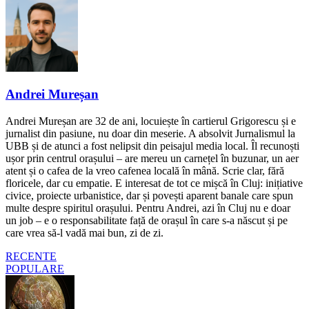
Andrei Mureșan
Andrei Mureșan are 32 de ani, locuiește în cartierul Grigorescu și e
jurnalist din pasiune, nu doar din meserie. A absolvit Jurnalismul la
UBB și de atunci a fost nelipsit din peisajul media local. Îl recunoști
ușor prin centrul orașului – are mereu un carnețel în buzunar, un aer
atent și o cafea de la vreo cafenea locală în mână. Scrie clar, fără
floricele, dar cu empatie. E interesat de tot ce mișcă în Cluj: inițiative
civice, proiecte urbanistice, dar și povești aparent banale care spun
multe despre spiritul orașului. Pentru Andrei, azi în Cluj nu e doar
un job – e o responsabilitate față de orașul în care s-a născut și pe
care vrea să-l vadă mai bun, zi de zi.
RECENTE
POPULARE