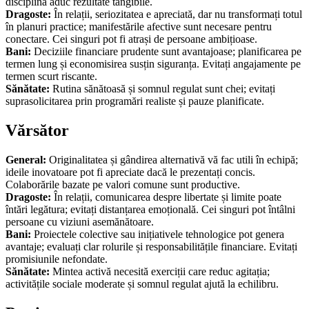
disciplina aduc rezultate tangibile.
Dragoste:
În relații, seriozitatea e apreciată, dar nu transformați totul
în planuri practice; manifestările afective sunt necesare pentru
conectare. Cei singuri pot fi atrași de persoane ambițioase.
Bani:
Deciziile financiare prudente sunt avantajoase; planificarea pe
termen lung și economisirea susțin siguranța. Evitați angajamente pe
termen scurt riscante.
Sănătate:
Rutina sănătoasă și somnul regulat sunt chei; evitați
suprasolicitarea prin programări realiste și pauze planificate.
Vărsător
General:
Originalitatea și gândirea alternativă vă fac utili în echipă;
ideile inovatoare pot fi apreciate dacă le prezentați concis.
Colaborările bazate pe valori comune sunt productive.
Dragoste:
În relații, comunicarea despre libertate și limite poate
întări legătura; evitați distanțarea emoțională. Cei singuri pot întâlni
persoane cu viziuni asemănătoare.
Bani:
Proiectele colective sau inițiativele tehnologice pot genera
avantaje; evaluați clar rolurile și responsabilitățile financiare. Evitați
promisiunile nefondate.
Sănătate:
Mintea activă necesită exerciții care reduc agitația;
activitățile sociale moderate și somnul regulat ajută la echilibru.