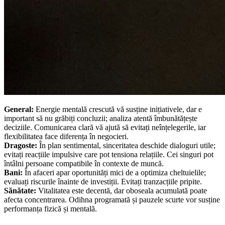
General:
Energie mentală crescută vă susține inițiativele, dar e
important să nu grăbiți concluzii; analiza atentă îmbunătățește
deciziile. Comunicarea clară vă ajută să evitați neînțelegerile, iar
flexibilitatea face diferența în negocieri.
Dragoste:
În plan sentimental, sinceritatea deschide dialoguri utile;
evitați reacțiile impulsive care pot tensiona relațiile. Cei singuri pot
întâlni persoane compatibile în contexte de muncă.
Bani:
În afaceri apar oportunități mici de a optimiza cheltuielile;
evaluați riscurile înainte de investiții. Evitați tranzacțiile pripite.
Sănătate:
Vitalitatea este decentă, dar oboseala acumulată poate
afecta concentrarea. Odihna programată și pauzele scurte vor susține
performanța fizică și mentală.