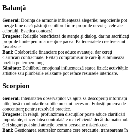
Balanță
General:
Dorința de armonie influențează alegerile; negocierile pot
merge bine dacă păstrați echilibrul între propriile nevoi și cele ale
celorlalți. Estetica contează.
Dragoste:
Relațiile beneficiază de atenție și dialog, dar nu sacrificați
propriile limite pentru a menține pacea. Parteneriatele creative sunt
favorizate.
Bani:
Colaborările financiare pot aduce avantaje, dar cereți
clarificări contractuale. Evitați compromisurile care îți subminează
poziția pe termen lung.
Sănătate:
Echilibrul emoțional influențează starea fizică; activitățile
artistice sau plimbările relaxante pot reface resursele interioare.
Scorpion
General:
Intensitatea observațiilor vă ajută să descoperiți informații
utile; însă manipularile subtile nu sunt necesare. Folosiți puterea de
concentrare pentru rezolvări practice.
Dragoste:
În relații, profunzimea discuțiilor poate aduce clarificări
importante; sinceritatea controlată e mai eficientă decât dramatismul.
Cei singuri pot simți atracție pentru persoane misterioase.
Bani:
Gestionarea resurselor comune cere precauție; transparența în