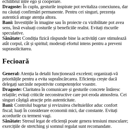
echilibrul între ego și cooperare.
Dragoste:
În cuplu, gesturile inspirate pot revitaliza conexiunea, dar
nu căutați confirmări permanente. Pentru cei singuri, prezența
autentică atrage atenția altora.
Bani:
Investițiile în imagine sau în proiecte cu vizibilitate pot avea
sens, însă evaluați costurile și beneficiile realist. Evitați riscurile
speculative.
Sănătate:
Condiția fizică răspunde bine la activități care stimulează
atât corpul, cât și spiritul; moderați efortul intens pentru a preveni
suprasolicitarea.
Fecioară
General:
Atenția la detalii funcționează excelent; organizați-vă
prioritățile pentru a evita supraîncărcarea. Eficiența crește dacă
delegați sarcinile nepotrivite competențelor voastre.
Dragoste:
Claritatea în comunicare și gesturile concrete întăresc
relațiile; evitați criticile neconstructive care pot eroda atmosfera. Cei
singuri câștigă atracție prin autenticitate.
Bani:
Controlul bugetar și revizuirea cheltuielilor aduc confort
fiscal; luați în considerare economii mici, dar constante. Evitați
acordurile cu termeni vagi.
Sănătate:
Stresul legat de eficiență poate genera tensiuni musculare;
exercițiile de stretching și somnul regulat sunt recomandate.