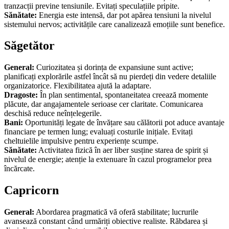
tranzacții previne tensiunile. Evitați speculațiile pripite.
Sănătate:
Energia este intensă, dar pot apărea tensiuni la nivelul
sistemului nervos; activitățile care canalizează emoțiile sunt benefice.
Săgetător
General:
Curiozitatea și dorința de expansiune sunt active;
planificați explorările astfel încât să nu pierdeți din vedere detaliile
organizatorice. Flexibilitatea ajută la adaptare.
Dragoste:
În plan sentimental, spontaneitatea creează momente
plăcute, dar angajamentele serioase cer claritate. Comunicarea
deschisă reduce neînțelegerile.
Bani:
Oportunități legate de învățare sau călătorii pot aduce avantaje
financiare pe termen lung; evaluați costurile inițiale. Evitați
cheltuielile impulsive pentru experiențe scumpe.
Sănătate:
Activitatea fizică în aer liber susține starea de spirit și
nivelul de energie; atenție la extenuare în cazul programelor prea
încărcate.
Capricorn
General:
Abordarea pragmatică vă oferă stabilitate; lucrurile
avansează constant când urmăriți obiective realiste. Răbdarea și