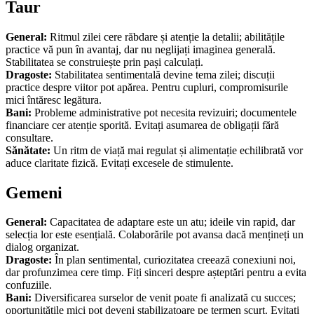
Taur
General:
Ritmul zilei cere răbdare și atenție la detalii; abilitățile
practice vă pun în avantaj, dar nu neglijați imaginea generală.
Stabilitatea se construiește prin pași calculați.
Dragoste:
Stabilitatea sentimentală devine tema zilei; discuții
practice despre viitor pot apărea. Pentru cupluri, compromisurile
mici întăresc legătura.
Bani:
Probleme administrative pot necesita revizuiri; documentele
financiare cer atenție sporită. Evitați asumarea de obligații fără
consultare.
Sănătate:
Un ritm de viață mai regulat și alimentație echilibrată vor
aduce claritate fizică. Evitați excesele de stimulente.
Gemeni
General:
Capacitatea de adaptare este un atu; ideile vin rapid, dar
selecția lor este esențială. Colaborările pot avansa dacă mențineți un
dialog organizat.
Dragoste:
În plan sentimental, curiozitatea creează conexiuni noi,
dar profunzimea cere timp. Fiți sinceri despre așteptări pentru a evita
confuziile.
Bani:
Diversificarea surselor de venit poate fi analizată cu succes;
oportunitățile mici pot deveni stabilizatoare pe termen scurt. Evitați