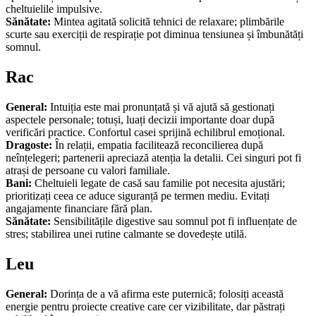
cheltuielile impulsive.
Sănătate:
Mintea agitată solicită tehnici de relaxare; plimbările
scurte sau exerciții de respirație pot diminua tensiunea și îmbunătăți
somnul.
Rac
General:
Intuiția este mai pronunțată și vă ajută să gestionați
aspectele personale; totuși, luați decizii importantе doar după
verificări practice. Confortul casei sprijină echilibrul emoțional.
Dragoste:
În relații, empatia facilitează reconcilierea după
neînțelegeri; partenerii apreciază atenția la detalii. Cei singuri pot fi
atrași de persoane cu valori familiale.
Bani:
Cheltuieli legate de casă sau familie pot necesita ajustări;
prioritizați ceea ce aduce siguranță pe termen mediu. Evitați
angajamente financiare fără plan.
Sănătate:
Sensibilitățile digestive sau somnul pot fi influențate de
stres; stabilirea unei rutine calmante se dovedește utilă.
Leu
General:
Dorința de a vă afirma este puternică; folosiți această
energie pentru proiecte creative care cer vizibilitate, dar păstrați