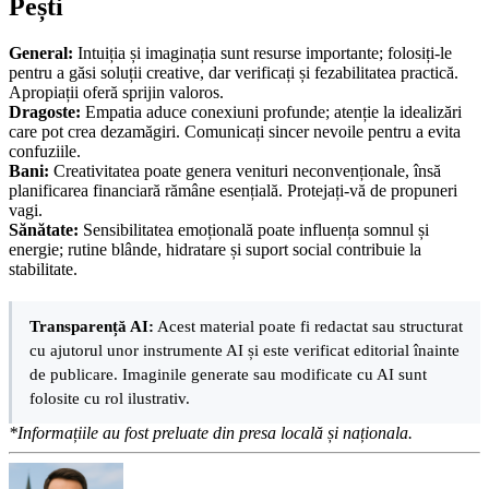
Pești
General:
Intuiția și imaginația sunt resurse importante; folosiți-le
pentru a găsi soluții creative, dar verificați și fezabilitatea practică.
Apropiații oferă sprijin valoros.
Dragoste:
Empatia aduce conexiuni profunde; atenție la idealizări
care pot crea dezamăgiri. Comunicați sincer nevoile pentru a evita
confuziile.
Bani:
Creativitatea poate genera venituri neconvenționale, însă
planificarea financiară rămâne esențială. Protejați-vă de propuneri
vagi.
Sănătate:
Sensibilitatea emoțională poate influența somnul și
energie; rutine blânde, hidratare și suport social contribuie la
stabilitate.
Transparență AI:
Acest material poate fi redactat sau structurat
cu ajutorul unor instrumente AI și este verificat editorial înainte
de publicare. Imaginile generate sau modificate cu AI sunt
folosite cu rol ilustrativ.
*Informațiile au fost preluate din presa locală și naționala.