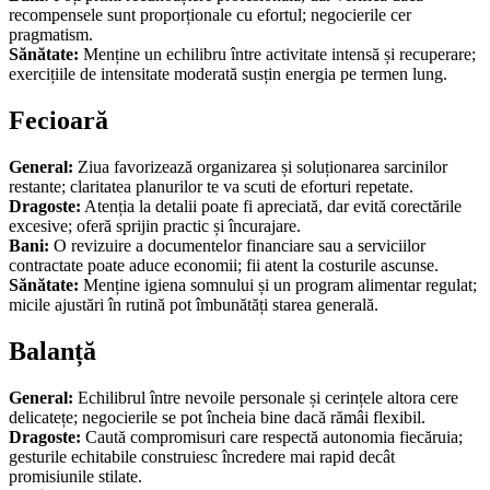
recompensele sunt proporționale cu efortul; negocierile cer
pragmatism.
Sănătate:
Menține un echilibru între activitate intensă și recuperare;
exercițiile de intensitate moderată susțin energia pe termen lung.
Fecioară
General:
Ziua favorizează organizarea și soluționarea sarcinilor
restante; claritatea planurilor te va scuti de eforturi repetate.
Dragoste:
Atenția la detalii poate fi apreciată, dar evită corectările
excesive; oferă sprijin practic și încurajare.
Bani:
O revizuire a documentelor financiare sau a serviciilor
contractate poate aduce economii; fii atent la costurile ascunse.
Sănătate:
Menține igiena somnului și un program alimentar regulat;
micile ajustări în rutină pot îmbunătăți starea generală.
Balanță
General:
Echilibrul între nevoile personale și cerințele altora cere
delicatețe; negocierile se pot încheia bine dacă rămâi flexibil.
Dragoste:
Caută compromisuri care respectă autonomia fiecăruia;
gesturile echitabile construiesc încredere mai rapid decât
promisiunile stilate.