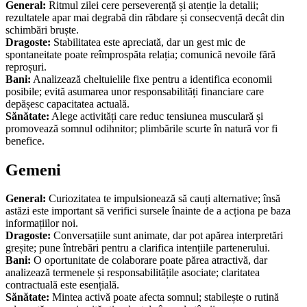
General:
Ritmul zilei cere perseverență și atenție la detalii;
rezultatele apar mai degrabă din răbdare și consecvență decât din
schimbări bruște.
Dragoste:
Stabilitatea este apreciată, dar un gest mic de
spontaneitate poate reîmprospăta relația; comunică nevoile fără
reproșuri.
Bani:
Analizează cheltuielile fixe pentru a identifica economii
posibile; evită asumarea unor responsabilități financiare care
depășesc capacitatea actuală.
Sănătate:
Alege activități care reduc tensiunea musculară și
promovează somnul odihnitor; plimbările scurte în natură vor fi
benefice.
Gemeni
General:
Curiozitatea te impulsionează să cauți alternative; însă
astăzi este important să verifici sursele înainte de a acționa pe baza
informațiilor noi.
Dragoste:
Conversațiile sunt animate, dar pot apărea interpretări
greșite; pune întrebări pentru a clarifica intențiile partenerului.
Bani:
O oportunitate de colaborare poate părea atractivă, dar
analizează termenele și responsabilitățile asociate; claritatea
contractuală este esențială.
Sănătate:
Mintea activă poate afecta somnul; stabilește o rutină