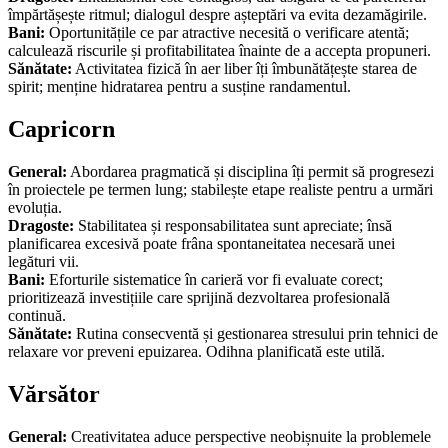
împărtășește ritmul; dialogul despre așteptări va evita dezamăgirile.
Bani:
Oportunitățile ce par atractive necesită o verificare atentă;
calculează riscurile și profitabilitatea înainte de a accepta propuneri.
Sănătate:
Activitatea fizică în aer liber îți îmbunătățește starea de
spirit; menține hidratarea pentru a susține randamentul.
Capricorn
General:
Abordarea pragmatică și disciplina îți permit să progresezi
în proiectele pe termen lung; stabilește etape realiste pentru a urmări
evoluția.
Dragoste:
Stabilitatea și responsabilitatea sunt apreciate; însă
planificarea excesivă poate frâna spontaneitatea necesară unei
legături vii.
Bani:
Eforturile sistematice în carieră vor fi evaluate corect;
prioritizează investițiile care sprijină dezvoltarea profesională
continuă.
Sănătate:
Rutina consecventă și gestionarea stresului prin tehnici de
relaxare vor preveni epuizarea. Odihna planificată este utilă.
Vărsător
General:
Creativitatea aduce perspective neobișnuite la problemele