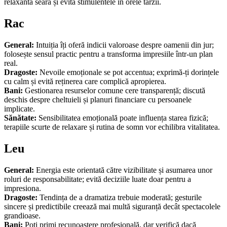
relaxantă seara și evită stimulentele în orele târzii.
Rac
General:
Intuiția îți oferă indicii valoroase despre oamenii din jur;
folosește sensul practic pentru a transforma impresiile într-un plan
real.
Dragoste:
Nevoile emoționale se pot accentua; exprimă-ți dorințele
cu calm și evită reținerea care complică apropierea.
Bani:
Gestionarea resurselor comune cere transparență; discută
deschis despre cheltuieli și planuri financiare cu persoanele
implicate.
Sănătate:
Sensibilitatea emoțională poate influența starea fizică;
terapiile scurte de relaxare și rutina de somn vor echilibra vitalitatea.
Leu
General:
Energia este orientată către vizibilitate și asumarea unor
roluri de responsabilitate; evită deciziile luate doar pentru a
impresiona.
Dragoste:
Tendința de a dramatiza trebuie moderată; gesturile
sincere și predictibile creează mai multă siguranță decât spectacolele
grandioase.
Bani:
Poți primi recunoaștere profesională, dar verifică dacă