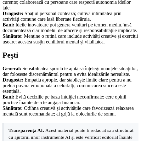
curente; colaborează cu persoane care respectă autonomia ideilor
tale.
Dragoste:
Spațiul personal contează; cultivă intimitatea prin
activități comune care lasă libertate fiecăruia.
Bani:
Ideile inovatoare pot genera venituri pe termen mediu, însă
documentează clar modelul de afacere și responsabilitățile implicate.
Sănătate:
Menține o rutină care include activități creative și exerciții
ușoare; acestea susțin echilibrul mental și vitalitatea.
Pești
General:
Sensibilitatea sporită te ajută să înțelegi nuanțele situațiilor,
dar folosește discernământul pentru a evita idealizările nerealiste.
Dragoste:
Empatia apropie, dar stabilește limite clare pentru a nu
prelua povara emoțională a celorlalți; comunicarea sinceră este
esențială.
Bani:
Evită deciziile pe baza intuiției neconfirmate; cere opinii
practice înainte de a te angaja financiar.
Sănătate:
Odihna creativă și activitățile care favorizează relaxarea
mentală sunt recomandate; ai grijă la obiceiurile de somn.
Transparență AI:
Acest material poate fi redactat sau structurat
cu ajutorul unor instrumente AI și este verificat editorial înainte