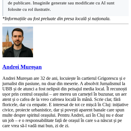
de publicare. Imaginile generate sau modificate cu AI sunt
folosite cu rol ilustrativ.
*Informațiile au fost preluate din presa locală și naționala.
Andrei Mureșan
Andrei Mureșan are 32 de ani, locuiește în cartierul Grigorescu și e
jurnalist din pasiune, nu doar din meserie. A absolvit Jurnalismul la
UBB și de atunci a fost nelipsit din peisajul media local. Îl recunoști
ușor prin centrul orașului – are mereu un carnețel în buzunar, un aer
atent și o cafea de la vreo cafenea locală în mână. Scrie clar, fără
floricele, dar cu empatie. E interesat de tot ce mișcă în Cluj: inițiative
civice, proiecte urbanistice, dar și povești aparent banale care spun
multe despre spiritul orașului. Pentru Andrei, azi în Cluj nu e doar
un job – e o responsabilitate față de orașul în care s-a născut și pe
care vrea să-l vadă mai bun, zi de zi.