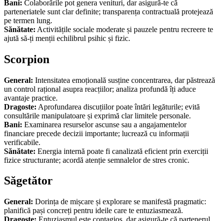
Bani:
Colaborările pot genera venituri, dar asigură-te că
parteneriatele sunt clar definite; transparența contractuală protejează
pe termen lung.
Sănătate:
Activitățile sociale moderate și pauzele pentru recreere te
ajută să-ți menții echilibrul psihic și fizic.
Scorpion
General:
Intensitatea emoțională susține concentrarea, dar păstrează
un control rațional asupra reacțiilor; analiza profundă îți aduce
avantaje practice.
Dragoste:
Aprofundarea discuțiilor poate întări legăturile; evită
consultările manipulatoare și exprimă clar limitele personale.
Bani:
Examinarea resurselor ascunse sau a angajamentelor
financiare precede decizii importante; lucrează cu informații
verificabile.
Sănătate:
Energia internă poate fi canalizată eficient prin exerciții
fizice structurante; acordă atenție semnalelor de stres cronic.
Săgetător
General:
Dorința de mișcare și explorare se manifestă pragmatic:
planifică pași concreți pentru ideile care te entuziasmează.
Dragoste:
Entuziasmul este contagios, dar asigură-te că partenerul