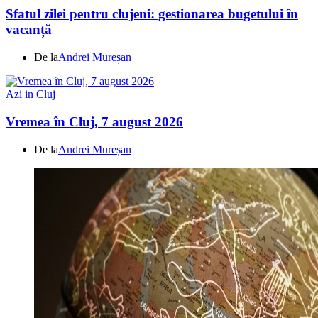
Sfatul zilei pentru clujeni: gestionarea bugetului în
vacanță
De la
Andrei Mureșan
Azi in Cluj
Vremea în Cluj, 7 august 2026
De la
Andrei Mureșan