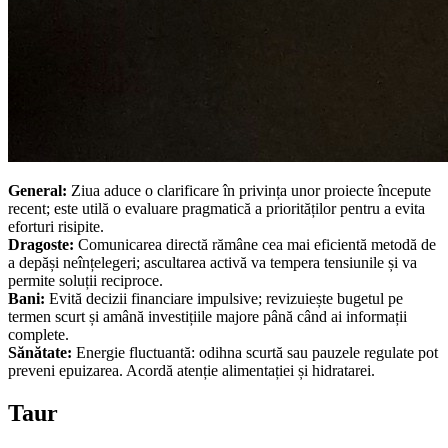
General:
Ziua aduce o clarificare în privința unor proiecte începute
recent; este utilă o evaluare pragmatică a priorităților pentru a evita
eforturi risipite.
Dragoste:
Comunicarea directă rămâne cea mai eficientă metodă de
a depăși neînțelegeri; ascultarea activă va tempera tensiunile și va
permite soluții reciproce.
Bani:
Evită decizii financiare impulsive; revizuiește bugetul pe
termen scurt și amână investițiile majore până când ai informații
complete.
Sănătate:
Energie fluctuantă: odihna scurtă sau pauzele regulate pot
preveni epuizarea. Acordă atenție alimentației și hidratarei.
Taur