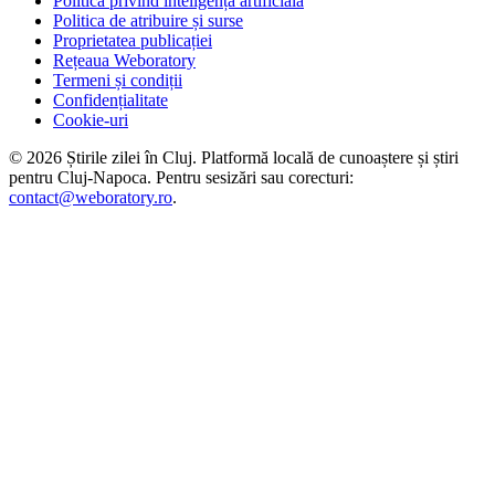
Politica privind inteligența artificială
Politica de atribuire și surse
Proprietatea publicației
Rețeaua Weboratory
Termeni și condiții
Confidențialitate
Cookie-uri
©
2026
Știrile zilei în Cluj
. Platformă locală de cunoaștere și știri
pentru
Cluj-Napoca
. Pentru sesizări sau corecturi:
contact@weboratory.ro
.