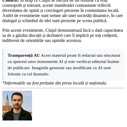
Context:
În timp ce Clujul se bucură de un renume ca oraș
cosmopolit și tolerant, aceste manifestări contrastante reflectă
diversitatea de opinii și convingeri prezente în comunitatea locală.
Astfel de evenimente sunt semne ale unei societăți dinamice, în care
dialogul și schimbul de idei sunt prezente pe scena publică.
Prin aceste evenimente, Clujul demonstrează încă o dată capacitatea
sa de a găzdui discuții și dezbateri care îi implică pe toți cetățenii,
indiferent de orientările sau opiniile acestora.
Transparență AI:
Acest material poate fi redactat sau structurat
cu ajutorul unor instrumente AI și este verificat editorial înainte
de publicare. Imaginile generate sau modificate cu AI sunt
folosite cu rol ilustrativ.
*Informațiile au fost preluate din presa locală și naționala.