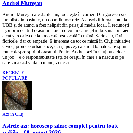
Andrei Mureșan
Andrei Mureșan are 32 de ani, locuiește în cartierul Grigorescu și e
jurnalist din pasiune, nu doar din meserie. A absolvit Jurnalismul la
UBB și de atunci a fost nelipsit din peisajul media local. Îl recunoști
ușor prin centrul orașului – are mereu un carnețel în buzunar, un aer
atent și o cafea de la vreo cafenea locală în mână. Scrie clar, fără
floricele, dar cu empatie. E interesat de tot ce mișcă în Cluj: inițiative
civice, proiecte urbanistice, dar și povești aparent banale care spun
multe despre spiritul orașului. Pentru Andrei, azi în Cluj nu e doar
un job – e o responsabilitate față de orașul în care s-a născut și pe
care vrea să-l vadă mai bun, zi de zi.
RECENTE
POPULARE
Azi in Cluj
Astrele azi: horoscop zilnic complet pentru toate
zodiile – 08 august 2026