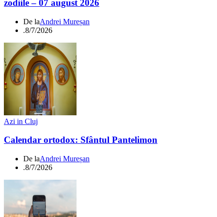
zodiile – 07 august 2026
De la
Andrei Mureșan
.
8/7/2026
Azi in Cluj
Calendar ortodox: Sfântul Pantelimon
De la
Andrei Mureșan
.
8/7/2026