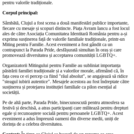
pentru valorile tradiționale.
Corpul principal:
Sâmbătă, Clujul a fost scena a două manifestări publice importante,
fiecare cu mesaje și scopuri distincte. Piața Avram Iancu a fost locul
ales de către Asociația Comunitatea Identitară România pentru a-și
exprima susținerea față de valorile familiale tradiționale, printr-un
Miting pentru Familie. Acest eveniment a fost gândit ca un
contrapunct la Parada Pride, desfășurată simultan în oraș și care
promovează diversitatea și acceptarea comunității LGBTQ+.
Organizatorii Mitingului pentru Familie au subliniat importanța
păstrării familiei tradiționale și a valorilor morale, afirmând că, în
fața ceea ce ei percep ca fiind "răul absolut", se angajează să ridice
"steagul iubirii autentice". Mesajele acestora au fost îndreptate către
susținerea și protejarea instituției familiale ca pilon esențial al
societății.
Pe de altă parte, Parada Pride, binecunoscută pentru atmosfera sa
festivă și deschisă, a atras participanți care militează pentru drepturi
egale și recunoaștere socială pentru persoanele LGBTQ+. Acest
eveniment a adus împreună oameni din diverse medii, uniți de
dorința de a celebra diversitatea.