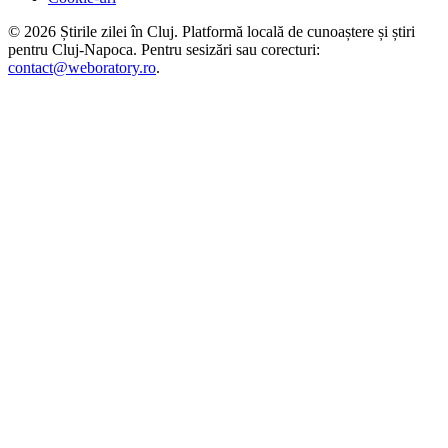
©
2026
Știrile zilei în Cluj
. Platformă locală de cunoaștere și știri
pentru
Cluj-Napoca
. Pentru sesizări sau corecturi:
contact@weboratory.ro
.