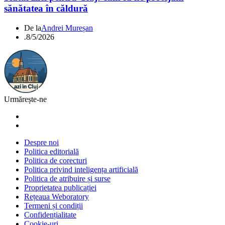
sănătatea în căldură
De la
Andrei Mureșan
.
8/5/2026
Urmărește-ne
Despre noi
Politica editorială
Politica de corecturi
Politica privind inteligența artificială
Politica de atribuire și surse
Proprietatea publicației
Rețeaua Weboratory
Termeni și condiții
Confidențialitate
Cookie-uri