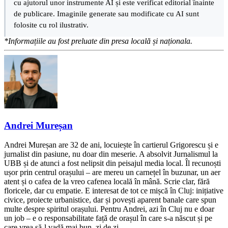
cu ajutorul unor instrumente AI și este verificat editorial înainte
de publicare. Imaginile generate sau modificate cu AI sunt
folosite cu rol ilustrativ.
*Informațiile au fost preluate din presa locală și naționala.
Andrei Mureșan
Andrei Mureșan are 32 de ani, locuiește în cartierul Grigorescu și e
jurnalist din pasiune, nu doar din meserie. A absolvit Jurnalismul la
UBB și de atunci a fost nelipsit din peisajul media local. Îl recunoști
ușor prin centrul orașului – are mereu un carnețel în buzunar, un aer
atent și o cafea de la vreo cafenea locală în mână. Scrie clar, fără
floricele, dar cu empatie. E interesat de tot ce mișcă în Cluj: inițiative
civice, proiecte urbanistice, dar și povești aparent banale care spun
multe despre spiritul orașului. Pentru Andrei, azi în Cluj nu e doar
un job – e o responsabilitate față de orașul în care s-a născut și pe
care vrea să-l vadă mai bun, zi de zi.