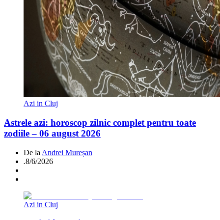
Azi in Cluj
Astrele azi: horoscop zilnic complet pentru toate
zodiile – 06 august 2026
De la
Andrei Mureșan
.
8/6/2026
Azi in Cluj