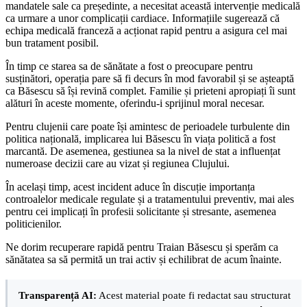
mandatele sale ca președinte, a necesitat această intervenție medicală
ca urmare a unor complicații cardiace. Informațiile sugerează că
echipa medicală franceză a acționat rapid pentru a asigura cel mai
bun tratament posibil.
În timp ce starea sa de sănătate a fost o preocupare pentru
susținători, operația pare să fi decurs în mod favorabil și se așteaptă
ca Băsescu să își revină complet. Familie și prieteni apropiați îi sunt
alături în aceste momente, oferindu-i sprijinul moral necesar.
Pentru clujenii care poate își amintesc de perioadele turbulente din
politica națională, implicarea lui Băsescu în viața politică a fost
marcantă. De asemenea, gestiunea sa la nivel de stat a influențat
numeroase decizii care au vizat și regiunea Clujului.
În același timp, acest incident aduce în discuție importanța
controalelor medicale regulate și a tratamentului preventiv, mai ales
pentru cei implicați în profesii solicitante și stresante, asemenea
politicienilor.
Ne dorim recuperare rapidă pentru Traian Băsescu și sperăm ca
sănătatea sa să permită un trai activ și echilibrat de acum înainte.
Transparență AI:
Acest material poate fi redactat sau structurat