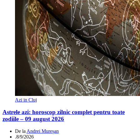
Azi in Cluj
Astrele azi: horoscop zilnic complet pentru toate
zodiile – 09 august 2026
De la
Andrei Mureșan
.
8/9/2026