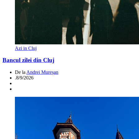
Azi in Cluj
Bancul zilei din Cluj
De la
Andrei Mureșan
.
8/9/2026