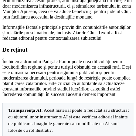
Prin finalizarea acestui proiect, administrația județeană urmărește nu
doar modernizarea infrastructurii, ci și stimularea turismului în zona
Munților Apuseni, ceea ce va aduce beneficii și pentru județul Cluj,
prin facilitarea accesului la destinațiile montane.
Informațiile factuale principale provin din comunicările autorităților
și relatările presei naționale, inclusiv Ziar de Cluj. Textul a fost
redactat editorial pentru contextualizarea subiectului.
De reținut
Închiderea drumului Padiș-Ic Ponor poate crea dificultăți pentru
locuitorii din regiune și pentru turiștii obișnuiți cu această rută. Deși
este o măsură necesară pentru siguranța publicului și pentru
modernizarea drumului, perioada lungă de restricție poate complica
planificarea călătoriilor. Este crucial ca autoritățile să actualizeze
constant informațiile privind stadiul lucrărilor, asigurând astfel
încrederea comunității în succesul acestui demers important.
Transparență AI:
Acest material poate fi redactat sau structurat
cu ajutorul unor instrumente AI și este verificat editorial înainte
de publicare. Imaginile generate sau modificate cu AI sunt
folosite cu rol ilustrativ.