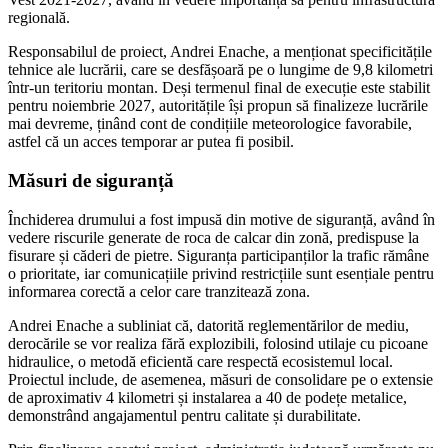
regională.
Responsabilul de proiect, Andrei Enache, a menționat specificitățile
tehnice ale lucrării, care se desfășoară pe o lungime de 9,8 kilometri
într-un teritoriu montan. Deși termenul final de execuție este stabilit
pentru noiembrie 2027, autoritățile își propun să finalizeze lucrările
mai devreme, ținând cont de condițiile meteorologice favorabile,
astfel că un acces temporar ar putea fi posibil.
Măsuri de siguranță
Închiderea drumului a fost impusă din motive de siguranță, având în
vedere riscurile generate de roca de calcar din zonă, predispuse la
fisurare și căderi de pietre. Siguranța participanților la trafic rămâne
o prioritate, iar comunicațiile privind restricțiile sunt esențiale pentru
informarea corectă a celor care tranzitează zona.
Andrei Enache a subliniat că, datorită reglementărilor de mediu,
derocările se vor realiza fără explozibili, folosind utilaje cu picoane
hidraulice, o metodă eficientă care respectă ecosistemul local.
Proiectul include, de asemenea, măsuri de consolidare pe o extensie
de aproximativ 4 kilometri și instalarea a 40 de podețe metalice,
demonstrând angajamentul pentru calitate și durabilitate.