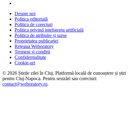
Despre noi
Politica editorială
Politica de corecturi
Politica privind inteligența artificială
Politica de atribuire și surse
Proprietatea publicației
Rețeaua Weboratory
Termeni și condiții
Confidențialitate
Cookie-uri
©
2026
Știrile zilei în Cluj
. Platformă locală de cunoaștere și știri
pentru
Cluj-Napoca
. Pentru sesizări sau corecturi:
contact@weboratory.ro
.