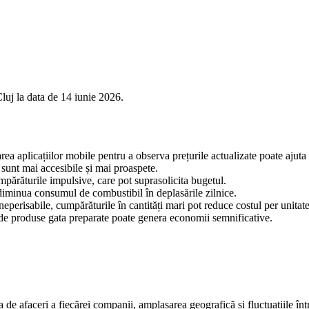
luj la data de 14 iunie 2026.
area aplicațiilor mobile pentru a observa prețurile actualizate poate ajuta
sunt mai accesibile și mai proaspete.
părăturile impulsive, care pot suprasolicita bugetul.
diminua consumul de combustibil în deplasările zilnice.
eperisabile, cumpărăturile în cantități mari pot reduce costul per unitate
i de produse gata preparate poate genera economii semnificative.
a de afaceri a fiecărei companii, amplasarea geografică și fluctuațiile într