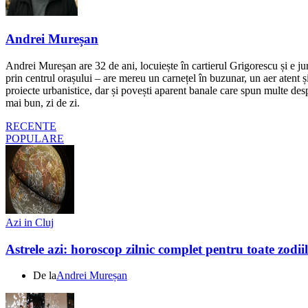
Andrei Mureșan
Andrei Mureșan are 32 de ani, locuiește în cartierul Grigorescu și e jur
prin centrul orașului – are mereu un carnețel în buzunar, un aer atent și 
proiecte urbanistice, dar și povești aparent banale care spun multe despr
mai bun, zi de zi.
RECENTE
POPULARE
Azi in Cluj
Astrele azi: horoscop zilnic complet pentru toate zodi
De la
Andrei Mureșan