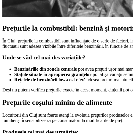
Prețurile la combustibil: benzină și motor
În Cluj, prețurile la combustibil sunt influențate de o serie de factori, 
fluctuații sunt adesea vizibile între diferitele benzinării, în funcție de
Unde se văd cel mai des variațiile?
Benzinăriile din zonele centrale
pot avea prețuri ușor mai mari
Stațiile situate în apropierea granițelor
pot afișa variații semn
Rețelele de benzinării low-cost
oferă adesea prețuri mai atractiv
Deși nu putem verifica prețurile exacte în acest moment, clujenii pot o
Prețurile coșului minim de alimente
Locuitorii din Cluj sunt foarte atenți la evoluția prețurilor produselor 
familiei și îi sensibilizează pe consumatori la modificările de preț.
Produsele cel mai des urmărite: