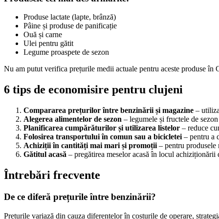
Produse lactate (lapte, brânză)
Pâine și produse de panificație
Ouă și carne
Ulei pentru gătit
Legume proaspete de sezon
Nu am putut verifica prețurile medii actuale pentru aceste produse în C
6 tips de economisire pentru clujeni
Compararea prețurilor între benzinării și magazine
– utiliz
Alegerea alimentelor de sezon
– legumele și fructele de sezon 
Planificarea cumpărăturilor și utilizarea listelor
– reduce cum
Folosirea transportului în comun sau a bicicletei
– pentru a 
Achiziții în cantități mai mari și promoții
– pentru produsele n
Gătitul acasă
– pregătirea meselor acasă în locul achiziționări
Întrebări frecvente
De ce diferă prețurile între benzinării?
Prețurile variază din cauza diferențelor în costurile de operare, strategi