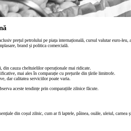
ină
inclusiv prețul petrolului pe piața internațională, cursul valutar euro-leu, 
 amplasare, brand și politica comercială.
, din cauza cheltuielilor operaționale mai ridicate.
ificative, mai ales în comparație cu prețurile din țările limitrofe.
e, dar calitatea serviciilor poate varia.
bserva aceste tendințe prin comparațiile zilnice făcute.
esențiale din coșul zilnic, cum ar fi laptele, pâinea, ouăle, uleiul, carn