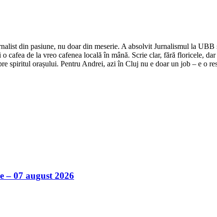
nalist din pasiune, nu doar din meserie. A absolvit Jurnalismul la UBB și 
o cafea de la vreo cafenea locală în mână. Scrie clar, fără floricele, dar 
e spiritul orașului. Pentru Andrei, azi în Cluj nu e doar un job – e o res
ile – 07 august 2026