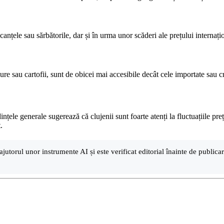
anțele sau sărbătorile, dar și în urma unor scăderi ale prețului internațio
dure sau cartofii, sunt de obicei mai accesibile decât cele importate sau c
nțele generale sugerează că clujenii sunt foarte atenți la fluctuațiile pr
.
ajutorul unor instrumente AI și este verificat editorial înainte de public