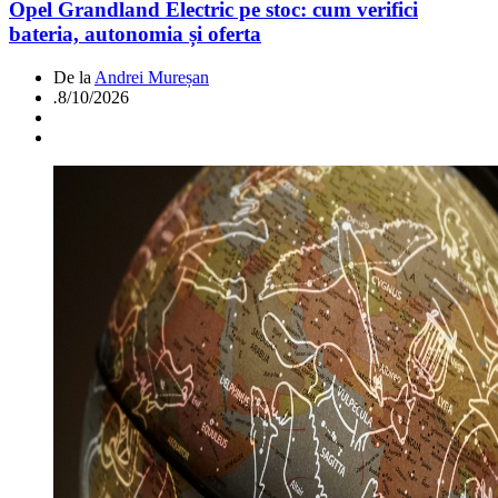
Opel Grandland Electric pe stoc: cum verifici
bateria, autonomia și oferta
De la
Andrei Mureșan
.
8/10/2026