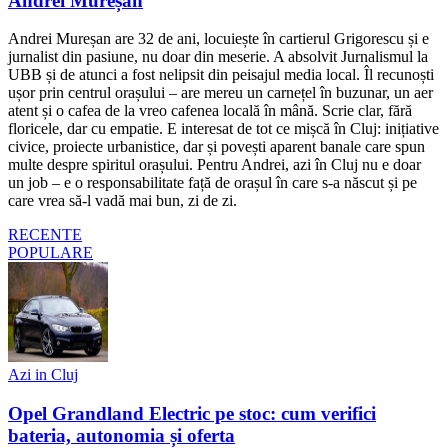
Andrei Mureșan
Andrei Mureșan are 32 de ani, locuiește în cartierul Grigorescu și e
jurnalist din pasiune, nu doar din meserie. A absolvit Jurnalismul la
UBB și de atunci a fost nelipsit din peisajul media local. Îl recunoști
ușor prin centrul orașului – are mereu un carnețel în buzunar, un aer
atent și o cafea de la vreo cafenea locală în mână. Scrie clar, fără
floricele, dar cu empatie. E interesat de tot ce mișcă în Cluj: inițiative
civice, proiecte urbanistice, dar și povești aparent banale care spun
multe despre spiritul orașului. Pentru Andrei, azi în Cluj nu e doar
un job – e o responsabilitate față de orașul în care s-a născut și pe
care vrea să-l vadă mai bun, zi de zi.
RECENTE
POPULARE
Azi in Cluj
Opel Grandland Electric pe stoc: cum verifici
bateria, autonomia și oferta