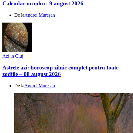
Calendar ortodox: 9 august 2026
De la
Andrei Mureșan
Azi in Cluj
Astrele azi: horoscop zilnic complet pentru toate
zodiile – 08 august 2026
De la
Andrei Mureșan