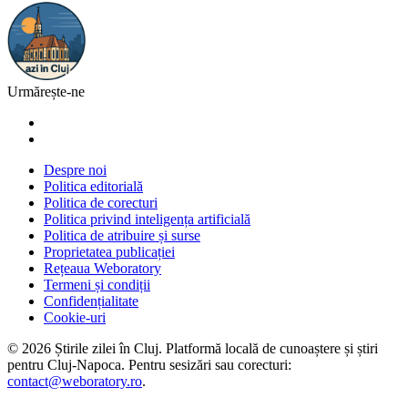
Urmărește-ne
Despre noi
Politica editorială
Politica de corecturi
Politica privind inteligența artificială
Politica de atribuire și surse
Proprietatea publicației
Rețeaua Weboratory
Termeni și condiții
Confidențialitate
Cookie-uri
©
2026
Știrile zilei în Cluj
. Platformă locală de cunoaștere și știri
pentru
Cluj-Napoca
. Pentru sesizări sau corecturi:
contact@weboratory.ro
.