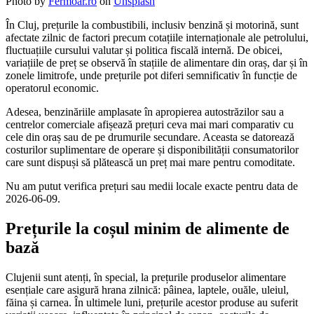
Photo by
Fermoar.ro
on
Unsplash
În Cluj, prețurile la combustibili, inclusiv benzină și motorină, sunt
afectate zilnic de factori precum cotațiile internaționale ale petrolului,
fluctuațiile cursului valutar și politica fiscală internă. De obicei,
variațiile de preț se observă în stațiile de alimentare din oraș, dar și în
zonele limitrofe, unde prețurile pot diferi semnificativ în funcție de
operatorul economic.
Adesea, benzinăriile amplasate în apropierea autostrăzilor sau a
centrelor comerciale afișează prețuri ceva mai mari comparativ cu
cele din oraș sau de pe drumurile secundare. Aceasta se datorează
costurilor suplimentare de operare și disponibilității consumatorilor
care sunt dispuși să plătească un preț mai mare pentru comoditate.
Nu am putut verifica prețuri sau medii locale exacte pentru data de
2026-06-09.
Prețurile la coșul minim de alimente de
bază
Clujenii sunt atenți, în special, la prețurile produselor alimentare
esențiale care asigură hrana zilnică: pâinea, laptele, ouăle, uleiul,
făina și carnea. În ultimele luni, prețurile acestor produse au suferit