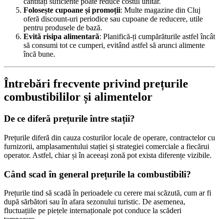
cantități suficiente poate reduce costul unitar.
Folosește cupoane și promoții
: Multe magazine din Cluj
oferă discount-uri periodice sau cupoane de reducere, utile
pentru produsele de bază.
Evită risipa alimentară
: Planifică-ți cumpărăturile astfel încât
să consumi tot ce cumperi, evitând astfel să arunci alimente
încă bune.
Întrebări frecvente privind prețurile
combustibililor și alimentelor
De ce diferă prețurile între stații?
Prețurile diferă din cauza costurilor locale de operare, contractelor cu
furnizorii, amplasamentului stației și strategiei comerciale a fiecărui
operator. Astfel, chiar și în aceeași zonă pot exista diferențe vizibile.
Când scad în general prețurile la combustibili?
Prețurile tind să scadă în perioadele cu cerere mai scăzută, cum ar fi
după sărbători sau în afara sezonului turistic. De asemenea,
fluctuațiile pe piețele internaționale pot conduce la scăderi