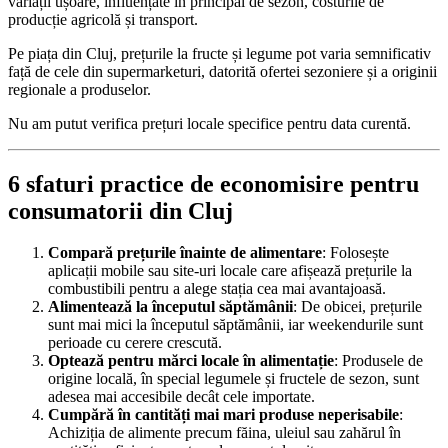
variații ușoare, influențate în principal de sezon, costurile de
producție agricolă și transport.
Pe piața din Cluj, prețurile la fructe și legume pot varia semnificativ
față de cele din supermarketuri, datorită ofertei sezoniere și a originii
regionale a produselor.
Nu am putut verifica prețuri locale specifice pentru data curentă.
6 sfaturi practice de economisire pentru
consumatorii din Cluj
Compară prețurile înainte de alimentare
: Folosește
aplicații mobile sau site-uri locale care afișează prețurile la
combustibili pentru a alege stația cea mai avantajoasă.
Alimentează la începutul săptămânii
: De obicei, prețurile
sunt mai mici la începutul săptămânii, iar weekendurile sunt
perioade cu cerere crescută.
Optează pentru mărci locale în alimentație
: Produsele de
origine locală, în special legumele și fructele de sezon, sunt
adesea mai accesibile decât cele importate.
Cumpără în cantități mai mari produse neperisabile
:
Achiziția de alimente precum făina, uleiul sau zahărul în