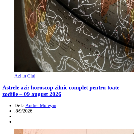
Azi in Cluj
Astrele azi: horoscop zilnic complet pentru toate
zodiile – 09 august 2026
De la
Andrei Mureșan
.
8/9/2026