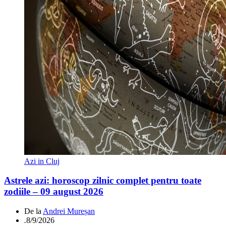
Azi in Cluj
Astrele azi: horoscop zilnic complet pentru toate
zodiile – 09 august 2026
De la
Andrei Mureșan
.
8/9/2026