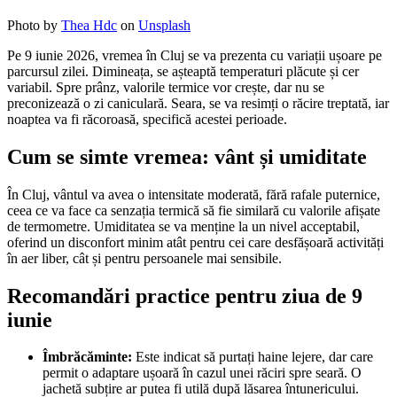
Photo by
Thea Hdc
on
Unsplash
Pe 9 iunie 2026, vremea în Cluj se va prezenta cu variații ușoare pe
parcursul zilei. Dimineața, se așteaptă temperaturi plăcute și cer
variabil. Spre prânz, valorile termice vor crește, dar nu se
preconizează o zi caniculară. Seara, se va resimți o răcire treptată, iar
noaptea va fi răcoroasă, specifică acestei perioade.
Cum se simte vremea: vânt și umiditate
În Cluj, vântul va avea o intensitate moderată, fără rafale puternice,
ceea ce va face ca senzația termică să fie similară cu valorile afișate
de termometre. Umiditatea se va menține la un nivel acceptabil,
oferind un disconfort minim atât pentru cei care desfășoară activități
în aer liber, cât și pentru persoanele mai sensibile.
Recomandări practice pentru ziua de 9
iunie
Îmbrăcăminte:
Este indicat să purtați haine lejere, dar care
permit o adaptare ușoară în cazul unei răciri spre seară. O
jachetă subțire ar putea fi utilă după lăsarea întunericului.