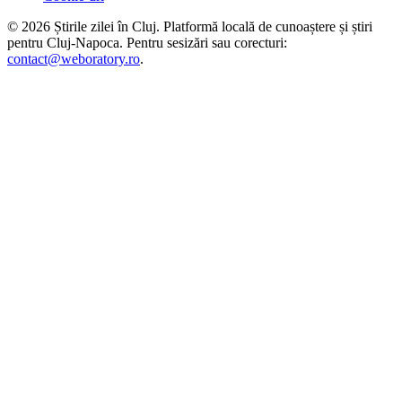
©
2026
Știrile zilei în Cluj
. Platformă locală de cunoaștere și știri
pentru
Cluj-Napoca
. Pentru sesizări sau corecturi:
contact@weboratory.ro
.