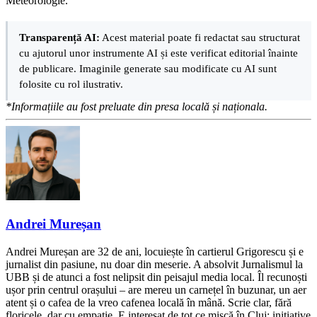
Meteorologie.
Transparență AI:
Acest material poate fi redactat sau structurat
cu ajutorul unor instrumente AI și este verificat editorial înainte
de publicare. Imaginile generate sau modificate cu AI sunt
folosite cu rol ilustrativ.
*Informațiile au fost preluate din presa locală și naționala.
Andrei Mureșan
Andrei Mureșan are 32 de ani, locuiește în cartierul Grigorescu și e
jurnalist din pasiune, nu doar din meserie. A absolvit Jurnalismul la
UBB și de atunci a fost nelipsit din peisajul media local. Îl recunoști
ușor prin centrul orașului – are mereu un carnețel în buzunar, un aer
atent și o cafea de la vreo cafenea locală în mână. Scrie clar, fără
floricele, dar cu empatie. E interesat de tot ce mișcă în Cluj: inițiative