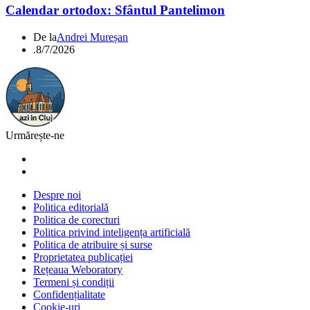
Calendar ortodox: Sfântul Pantelimon
De la
Andrei Mureșan
.
8/7/2026
Urmărește-ne
Despre noi
Politica editorială
Politica de corecturi
Politica privind inteligența artificială
Politica de atribuire și surse
Proprietatea publicației
Rețeaua Weboratory
Termeni și condiții
Confidențialitate
Cookie-uri