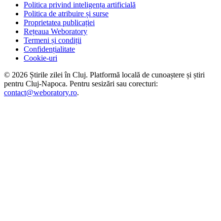
Politica privind inteligența artificială
Politica de atribuire și surse
Proprietatea publicației
Rețeaua Weboratory
Termeni și condiții
Confidențialitate
Cookie-uri
©
2026
Știrile zilei în Cluj
. Platformă locală de cunoaștere și știri
pentru
Cluj-Napoca
. Pentru sesizări sau corecturi:
contact@weboratory.ro
.