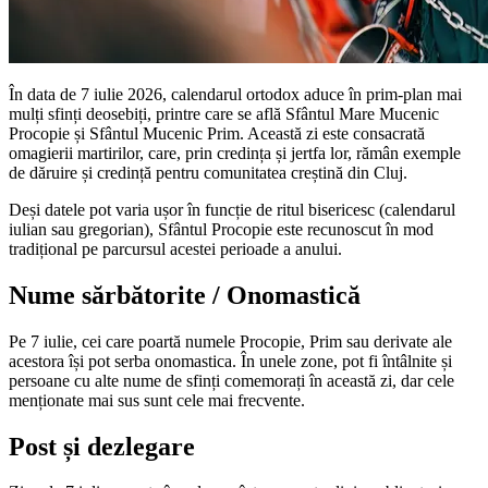
În data de 7 iulie 2026, calendarul ortodox aduce în prim-plan mai
mulți sfinți deosebiți, printre care se află Sfântul Mare Mucenic
Procopie și Sfântul Mucenic Prim. Această zi este consacrată
omagierii martirilor, care, prin credința și jertfa lor, rămân exemple
de dăruire și credință pentru comunitatea creștină din Cluj.
Deși datele pot varia ușor în funcție de ritul bisericesc (calendarul
iulian sau gregorian), Sfântul Procopie este recunoscut în mod
tradițional pe parcursul acestei perioade a anului.
Nume sărbătorite / Onomastică
Pe 7 iulie, cei care poartă numele Procopie, Prim sau derivate ale
acestora își pot serba onomastica. În unele zone, pot fi întâlnite și
persoane cu alte nume de sfinți comemorați în această zi, dar cele
menționate mai sus sunt cele mai frecvente.
Post și dezlegare