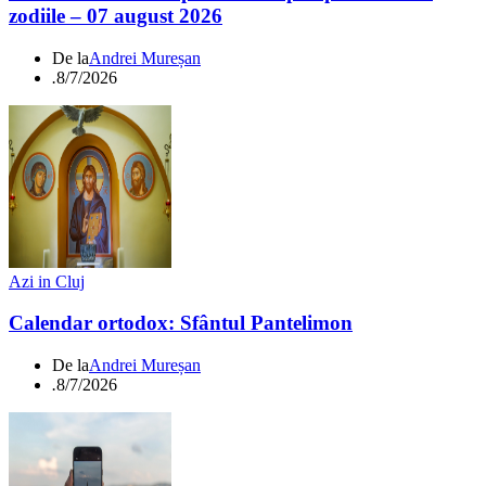
zodiile – 07 august 2026
De la
Andrei Mureșan
.
8/7/2026
Azi in Cluj
Calendar ortodox: Sfântul Pantelimon
De la
Andrei Mureșan
.
8/7/2026