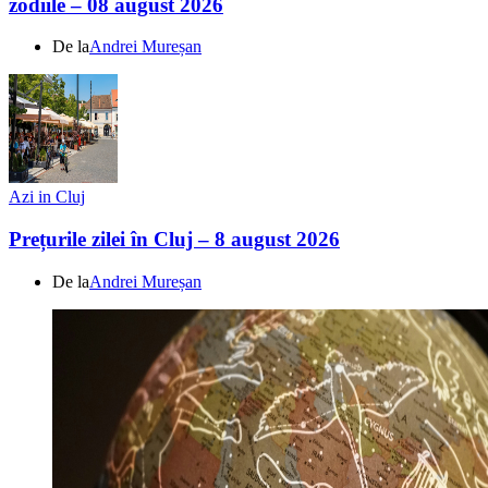
zodiile – 08 august 2026
De la
Andrei Mureșan
Azi in Cluj
Prețurile zilei în Cluj – 8 august 2026
De la
Andrei Mureșan