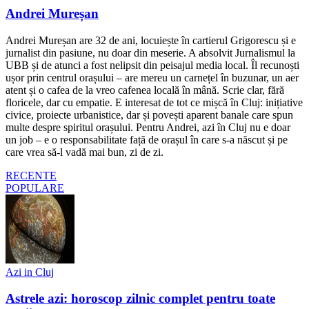
Andrei Mureșan
Andrei Mureșan are 32 de ani, locuiește în cartierul Grigorescu și e
jurnalist din pasiune, nu doar din meserie. A absolvit Jurnalismul la
UBB și de atunci a fost nelipsit din peisajul media local. Îl recunoști
ușor prin centrul orașului – are mereu un carnețel în buzunar, un aer
atent și o cafea de la vreo cafenea locală în mână. Scrie clar, fără
floricele, dar cu empatie. E interesat de tot ce mișcă în Cluj: inițiative
civice, proiecte urbanistice, dar și povești aparent banale care spun
multe despre spiritul orașului. Pentru Andrei, azi în Cluj nu e doar
un job – e o responsabilitate față de orașul în care s-a născut și pe
care vrea să-l vadă mai bun, zi de zi.
RECENTE
POPULARE
Azi in Cluj
Astrele azi: horoscop zilnic complet pentru toate