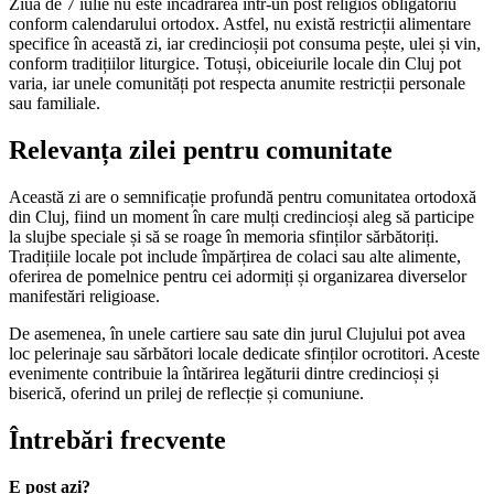
Ziua de 7 iulie nu este încadrarea într-un post religios obligatoriu
conform calendarului ortodox. Astfel, nu există restricții alimentare
specifice în această zi, iar credincioșii pot consuma pește, ulei și vin,
conform tradițiilor liturgice. Totuși, obiceiurile locale din Cluj pot
varia, iar unele comunități pot respecta anumite restricții personale
sau familiale.
Relevanța zilei pentru comunitate
Această zi are o semnificație profundă pentru comunitatea ortodoxă
din Cluj, fiind un moment în care mulți credincioși aleg să participe
la slujbe speciale și să se roage în memoria sfinților sărbătoriți.
Tradițiile locale pot include împărțirea de colaci sau alte alimente,
oferirea de pomelnice pentru cei adormiți și organizarea diverselor
manifestări religioase.
De asemenea, în unele cartiere sau sate din jurul Clujului pot avea
loc pelerinaje sau sărbători locale dedicate sfinților ocrotitori. Aceste
evenimente contribuie la întărirea legăturii dintre credincioși și
biserică, oferind un prilej de reflecție și comuniune.
Întrebări frecvente
E post azi?