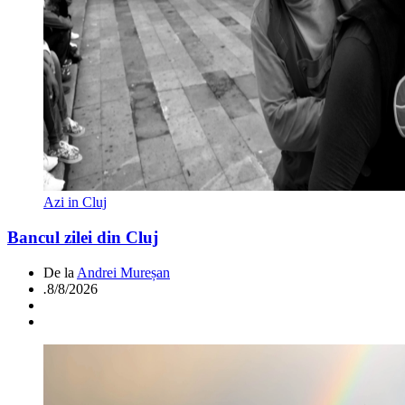
Azi in Cluj
Bancul zilei din Cluj
De la
Andrei Mureșan
.
8/8/2026