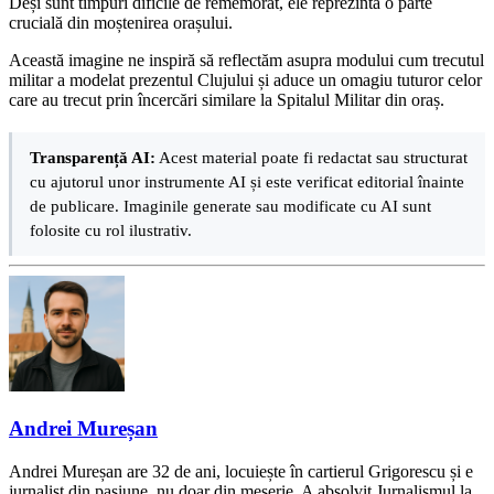
Deși sunt timpuri dificile de rememorat, ele reprezintă o parte
crucială din moștenirea orașului.
Această imagine ne inspiră să reflectăm asupra modului cum trecutul
militar a modelat prezentul Clujului și aduce un omagiu tuturor celor
care au trecut prin încercări similare la Spitalul Militar din oraș.
Transparență AI:
Acest material poate fi redactat sau structurat
cu ajutorul unor instrumente AI și este verificat editorial înainte
de publicare. Imaginile generate sau modificate cu AI sunt
folosite cu rol ilustrativ.
Andrei Mureșan
Andrei Mureșan are 32 de ani, locuiește în cartierul Grigorescu și e
jurnalist din pasiune, nu doar din meserie. A absolvit Jurnalismul la