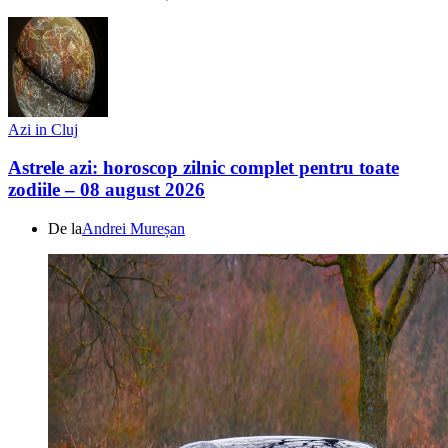
Azi in Cluj
Astrele azi: horoscop zilnic complet pentru toate
zodiile – 08 august 2026
De la
Andrei Mureșan