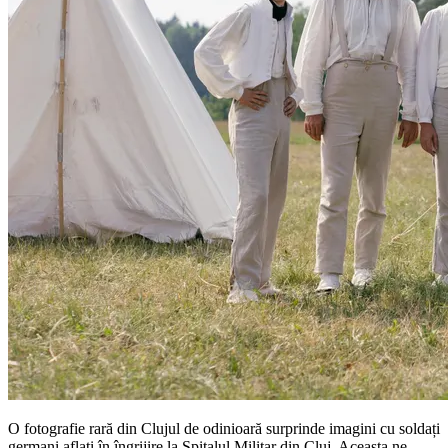
O fotografie rară din Clujul de odinioară surprinde imagini cu soldați
germani aflați în îngrijire la Spitalul Militar din Cluj. Aceasta ne