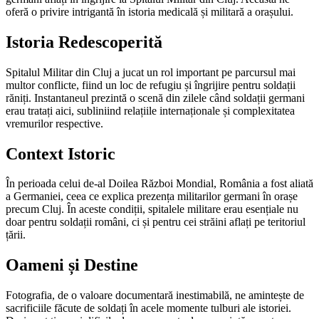
oferă o privire intrigantă în istoria medicală și militară a orașului.
Istoria Redescoperită
Spitalul Militar din Cluj a jucat un rol important pe parcursul mai
multor conflicte, fiind un loc de refugiu și îngrijire pentru soldații
răniți. Instantaneul prezintă o scenă din zilele când soldații germani
erau tratați aici, subliniind relațiile internaționale și complexitatea
vremurilor respective.
Context Istoric
În perioada celui de-al Doilea Război Mondial, România a fost aliată
a Germaniei, ceea ce explica prezența militarilor germani în orașe
precum Cluj. În aceste condiții, spitalele militare erau esențiale nu
doar pentru soldații români, ci și pentru cei străini aflați pe teritoriul
țării.
Oameni și Destine
Fotografia, de o valoare documentară inestimabilă, ne amintește de
sacrificiile făcute de soldați în acele momente tulburi ale istoriei.