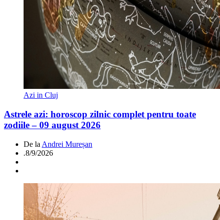
Azi in Cluj
Astrele azi: horoscop zilnic complet pentru toate
zodiile – 09 august 2026
De la
Andrei Mureșan
.
8/9/2026