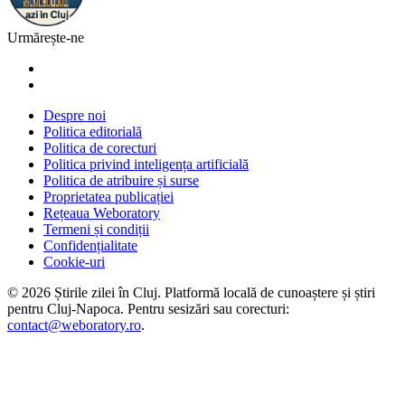
Urmărește-ne
Despre noi
Politica editorială
Politica de corecturi
Politica privind inteligența artificială
Politica de atribuire și surse
Proprietatea publicației
Rețeaua Weboratory
Termeni și condiții
Confidențialitate
Cookie-uri
©
2026
Știrile zilei în Cluj
. Platformă locală de cunoaștere și știri
pentru
Cluj-Napoca
. Pentru sesizări sau corecturi:
contact@weboratory.ro
.