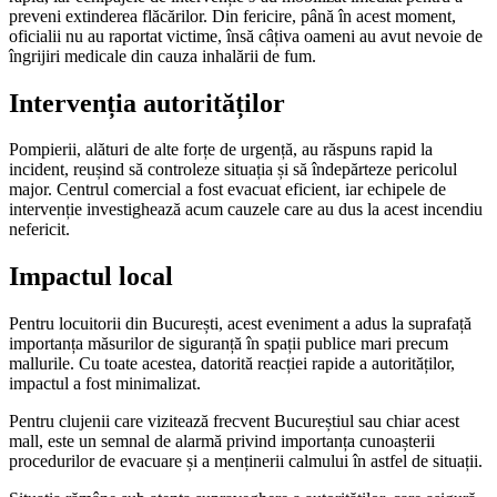
preveni extinderea flăcărilor. Din fericire, până în acest moment,
oficialii nu au raportat victime, însă câțiva oameni au avut nevoie de
îngrijiri medicale din cauza inhalării de fum.
Intervenția autorităților
Pompierii, alături de alte forțe de urgență, au răspuns rapid la
incident, reușind să controleze situația și să îndepărteze pericolul
major. Centrul comercial a fost evacuat eficient, iar echipele de
intervenție investighează acum cauzele care au dus la acest incendiu
nefericit.
Impactul local
Pentru locuitorii din București, acest eveniment a adus la suprafață
importanța măsurilor de siguranță în spații publice mari precum
mallurile. Cu toate acestea, datorită reacției rapide a autorităților,
impactul a fost minimalizat.
Pentru clujenii care vizitează frecvent Bucureștiul sau chiar acest
mall, este un semnal de alarmă privind importanța cunoașterii
procedurilor de evacuare și a menținerii calmului în astfel de situații.