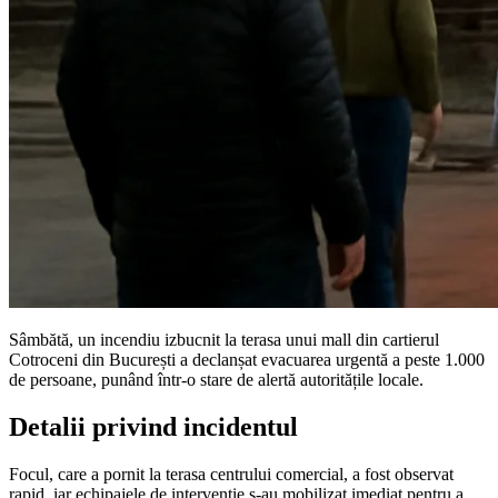
Sâmbătă, un incendiu izbucnit la terasa unui mall din cartierul
Cotroceni din București a declanșat evacuarea urgentă a peste 1.000
de persoane, punând într-o stare de alertă autoritățile locale.
Detalii privind incidentul
Focul, care a pornit la terasa centrului comercial, a fost observat
rapid, iar echipajele de intervenție s-au mobilizat imediat pentru a