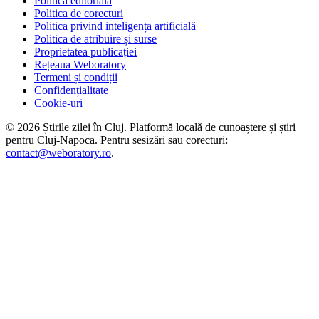
Politica editorială
Politica de corecturi
Politica privind inteligența artificială
Politica de atribuire și surse
Proprietatea publicației
Rețeaua Weboratory
Termeni și condiții
Confidențialitate
Cookie-uri
©
2026
Știrile zilei în Cluj
. Platformă locală de cunoaștere și știri
pentru
Cluj-Napoca
. Pentru sesizări sau corecturi:
contact@weboratory.ro
.