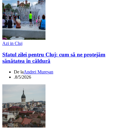
Azi in Cluj
Sfatul zilei pentru Cluj: cum să ne protejăm
sănătatea în căldură
De la
Andrei Mureșan
.
8/5/2026