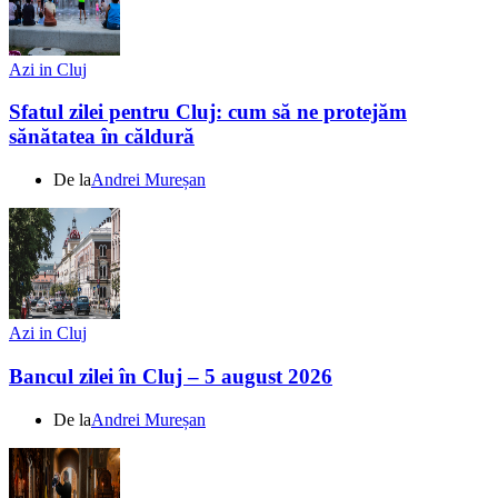
Azi in Cluj
Sfatul zilei pentru Cluj: cum să ne protejăm
sănătatea în căldură
De la
Andrei Mureșan
Azi in Cluj
Bancul zilei în Cluj – 5 august 2026
De la
Andrei Mureșan