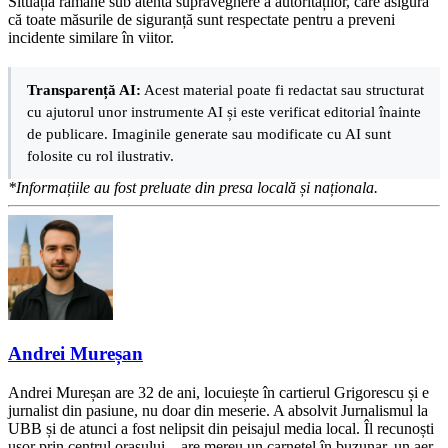
Situația rămâne sub atenta supraveghere a autorităților, care asigură
că toate măsurile de siguranță sunt respectate pentru a preveni
incidente similare în viitor.
Transparență AI:
Acest material poate fi redactat sau structurat
cu ajutorul unor instrumente AI și este verificat editorial înainte
de publicare. Imaginile generate sau modificate cu AI sunt
folosite cu rol ilustrativ.
*Informațiile au fost preluate din presa locală și naționala.
Andrei Mureșan
Andrei Mureșan are 32 de ani, locuiește în cartierul Grigorescu și e
jurnalist din pasiune, nu doar din meserie. A absolvit Jurnalismul la
UBB și de atunci a fost nelipsit din peisajul media local. Îl recunoști
ușor prin centrul orașului – are mereu un carnețel în buzunar, un aer