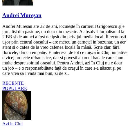
Andrei Mureșan
Andrei Mureșan are 32 de ani, locuiește în cartierul Grigorescu și e
jurnalist din pasiune, nu doar din meserie. A absolvit Jurnalismul la
UBB și de atunci a fost nelipsit din peisajul media local. Îl recunoști
ușor prin centrul orașului – are mereu un carnețel în buzunar, un aer
atent și o cafea de la vreo cafenea locală în mână. Scrie clar, fără
floricele, dar cu empatie. E interesat de tot ce mișcă în Cluj: inițiative
civice, proiecte urbanistice, dar și povești aparent banale care spun
multe despre spiritul orașului. Pentru Andrei, azi în Cluj nu e doar
un job – e o responsabilitate față de orașul în care s-a născut și pe
care vrea să-l vadă mai bun, zi de zi.
RECENTE
POPULARE
Azi in Cluj