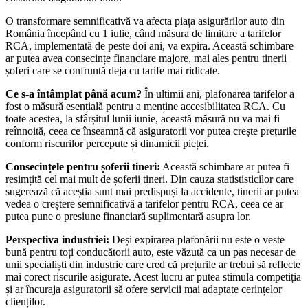
O transformare semnificativă va afecta piața asigurărilor auto din
România începând cu 1 iulie, când măsura de limitare a tarifelor
RCA, implementată de peste doi ani, va expira. Această schimbare
ar putea avea consecințe financiare majore, mai ales pentru tinerii
șoferi care se confruntă deja cu tarife mai ridicate.
Ce s-a întâmplat până acum?
În ultimii ani, plafonarea tarifelor a
fost o măsură esențială pentru a menține accesibilitatea RCA. Cu
toate acestea, la sfârșitul lunii iunie, această măsură nu va mai fi
reînnoită, ceea ce înseamnă că asiguratorii vor putea crește prețurile
conform riscurilor percepute și dinamicii pieței.
Consecințele pentru șoferii tineri:
Această schimbare ar putea fi
resimțită cel mai mult de șoferii tineri. Din cauza statististicilor care
sugerează că aceștia sunt mai predispuși la accidente, tinerii ar putea
vedea o creștere semnificativă a tarifelor pentru RCA, ceea ce ar
putea pune o presiune financiară suplimentară asupra lor.
Perspectiva industriei:
Deși expirarea plafonării nu este o veste
bună pentru toți conducătorii auto, este văzută ca un pas necesar de
unii specialiști din industrie care cred că prețurile ar trebui să reflecte
mai corect riscurile asigurate. Acest lucru ar putea stimula competiția
și ar încuraja asiguratorii să ofere servicii mai adaptate cerințelor
clienților.