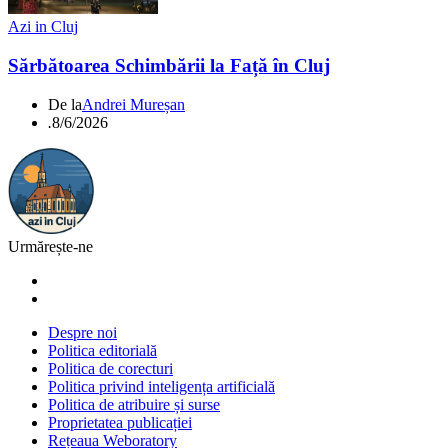
Azi in Cluj
Sărbătoarea Schimbării la Față în Cluj
De la
Andrei Mureșan
.
8/6/2026
Urmărește-ne
Despre noi
Politica editorială
Politica de corecturi
Politica privind inteligența artificială
Politica de atribuire și surse
Proprietatea publicației
Rețeaua Weboratory