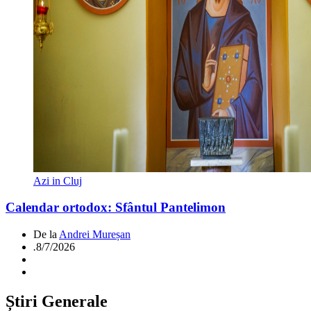
Azi in Cluj
Calendar ortodox: Sfântul Pantelimon
De la
Andrei Mureșan
.
8/7/2026
Știri Generale