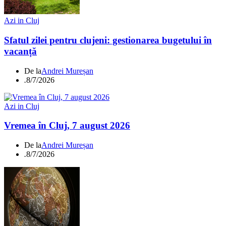
Azi in Cluj
Sfatul zilei pentru clujeni: gestionarea bugetului în
vacanță
De la
Andrei Mureșan
.
8/7/2026
Azi in Cluj
Vremea în Cluj, 7 august 2026
De la
Andrei Mureșan
.
8/7/2026