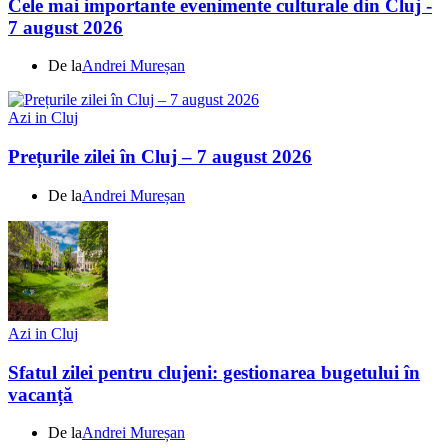
Cele mai importante evenimente culturale din Cluj -
7 august 2026
De la
Andrei Mureșan
Azi in Cluj
Prețurile zilei în Cluj – 7 august 2026
De la
Andrei Mureșan
Azi in Cluj
Sfatul zilei pentru clujeni: gestionarea bugetului în
vacanță
De la
Andrei Mureșan