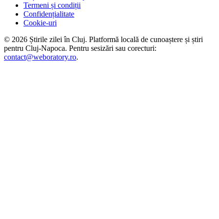
Termeni și condiții
Confidențialitate
Cookie-uri
©
2026
Știrile zilei în Cluj
. Platformă locală de cunoaștere și știri
pentru
Cluj-Napoca
. Pentru sesizări sau corecturi:
contact@weboratory.ro
.