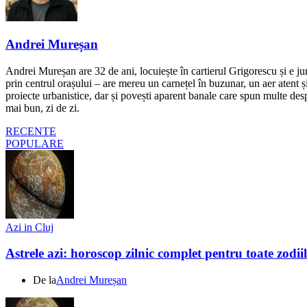
Andrei Mureșan
Andrei Mureșan are 32 de ani, locuiește în cartierul Grigorescu și e jur
prin centrul orașului – are mereu un carnețel în buzunar, un aer atent și 
proiecte urbanistice, dar și povești aparent banale care spun multe despr
mai bun, zi de zi.
RECENTE
POPULARE
Azi in Cluj
Astrele azi: horoscop zilnic complet pentru toate zodi
De la
Andrei Mureșan