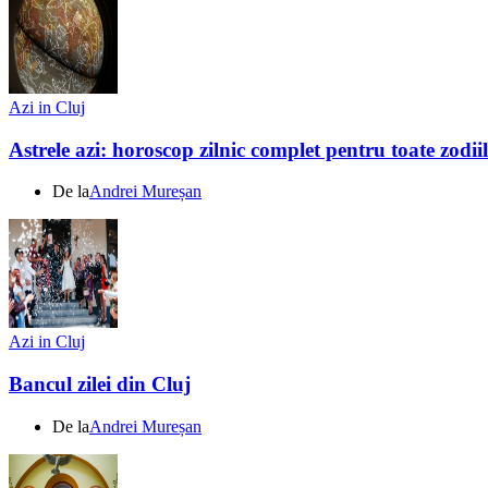
Azi in Cluj
Astrele azi: horoscop zilnic complet pentru toate zodi
De la
Andrei Mureșan
Azi in Cluj
Bancul zilei din Cluj
De la
Andrei Mureșan