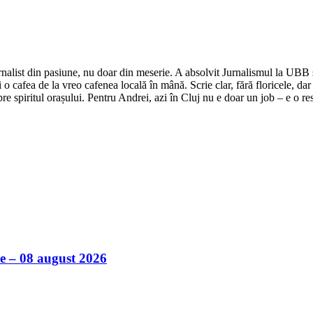
nalist din pasiune, nu doar din meserie. A absolvit Jurnalismul la UBB și 
o cafea de la vreo cafenea locală în mână. Scrie clar, fără floricele, dar 
e spiritul orașului. Pentru Andrei, azi în Cluj nu e doar un job – e o res
ile – 08 august 2026