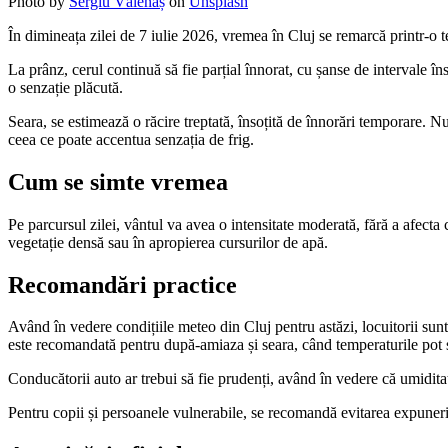
Photo by
Sergiu Vălenaș
on
Unsplash
În dimineața zilei de 7 iulie 2026, vremea în Cluj se remarcă printr-o te
La prânz, cerul continuă să fie parțial înnorat, cu șanse de intervale în
o senzație plăcută.
Seara, se estimează o răcire treptată, însoțită de înnorări temporare. 
ceea ce poate accentua senzația de frig.
Cum se simte vremea
Pe parcursul zilei, vântul va avea o intensitate moderată, fără a afecta
vegetație densă sau în apropierea cursurilor de apă.
Recomandări practice
Având în vedere condițiile meteo din Cluj pentru astăzi, locuitorii sunt sf
este recomandată pentru după-amiaza și seara, când temperaturile pot 
Conducătorii auto ar trebui să fie prudenți, având în vedere că umidita
Pentru copii și persoanele vulnerabile, se recomandă evitarea expunerii