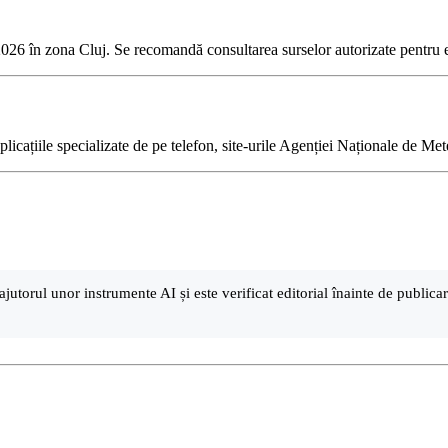
e 2026 în zona Cluj. Se recomandă consultarea surselor autorizate pentru e
a aplicațiile specializate de pe telefon, site-urile Agenției Naționale de M
ajutorul unor instrumente AI și este verificat editorial înainte de public