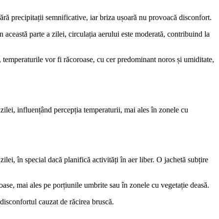
fără precipitații semnificative, iar briza ușoară nu provoacă disconfort.
 această parte a zilei, circulația aerului este moderată, contribuind la
, temperaturile vor fi răcoroase, cu cer predominant noros și umiditate,
zilei, influențând percepția temperaturii, mai ales în zonele cu
lei, în special dacă planifică activități în aer liber. O jachetă subțire
oase, mai ales pe porțiunile umbrite sau în zonele cu vegetație deasă.
 disconfortul cauzat de răcirea bruscă.