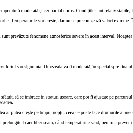
mperatură moderată și cer parțial noros. Condițiile sunt relativ stabile, 
sorite. Temperaturile vor crește, dar nu se preconizează valori extreme. În
Nu sunt prevăzute fenomene atmosferice severe în acest interval. Noaptea
 confortul sau siguranța. Umezeala va fi moderată, în special spre finalul 
ătuiți să se îmbrace în straturi ușoare, care pot fi ajustate pe parcursul zi
scădea.
tea ar putea crește pe timpul nopții, ceea ce poate face drumurile alunec
 prelungite la aer liber seara, când temperaturile scad, pentru a preveni