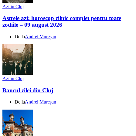
Azi in Cluj
Astrele azi: horoscop zilnic complet pentru toate
zodiile – 09 august 2026
De la
Andrei Mureșan
Azi in Cluj
Bancul zilei din Cluj
De la
Andrei Mureșan