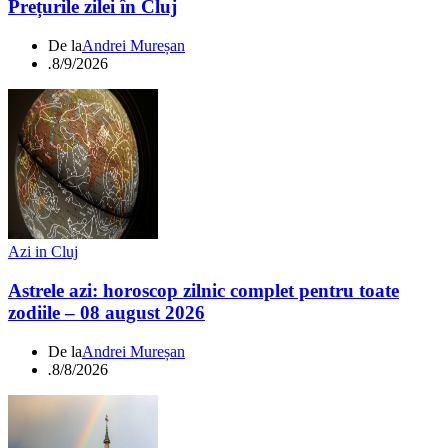
Prețurile zilei în Cluj
De la
Andrei Mureșan
.
8/9/2026
Azi in Cluj
Astrele azi: horoscop zilnic complet pentru toate
zodiile – 08 august 2026
De la
Andrei Mureșan
.
8/8/2026