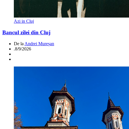
Azi in Cluj
Bancul zilei din Cluj
De la
Andrei Mureșan
.
8/9/2026