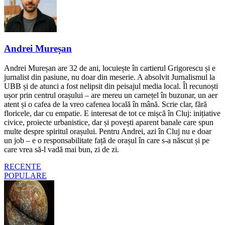
Andrei Mureșan
Andrei Mureșan are 32 de ani, locuiește în cartierul Grigorescu și e
jurnalist din pasiune, nu doar din meserie. A absolvit Jurnalismul la
UBB și de atunci a fost nelipsit din peisajul media local. Îl recunoști
ușor prin centrul orașului – are mereu un carnețel în buzunar, un aer
atent și o cafea de la vreo cafenea locală în mână. Scrie clar, fără
floricele, dar cu empatie. E interesat de tot ce mișcă în Cluj: inițiative
civice, proiecte urbanistice, dar și povești aparent banale care spun
multe despre spiritul orașului. Pentru Andrei, azi în Cluj nu e doar
un job – e o responsabilitate față de orașul în care s-a născut și pe
care vrea să-l vadă mai bun, zi de zi.
RECENTE
POPULARE