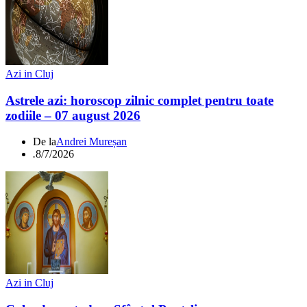
Azi in Cluj
Astrele azi: horoscop zilnic complet pentru toate
zodiile – 07 august 2026
De la
Andrei Mureșan
.
8/7/2026
Azi in Cluj