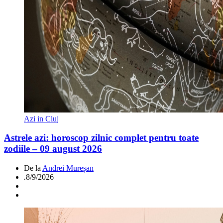
Azi in Cluj
Astrele azi: horoscop zilnic complet pentru toate
zodiile – 09 august 2026
De la
Andrei Mureșan
.
8/9/2026