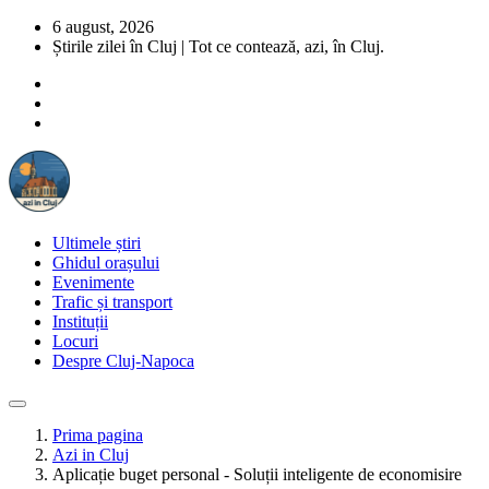
6 august, 2026
Știrile zilei în Cluj | Tot ce contează, azi, în Cluj.
Ultimele știri
Ghidul orașului
Evenimente
Trafic și transport
Instituții
Locuri
Despre Cluj-Napoca
Prima pagina
Azi in Cluj
Aplicație buget personal - Soluții inteligente de economisire