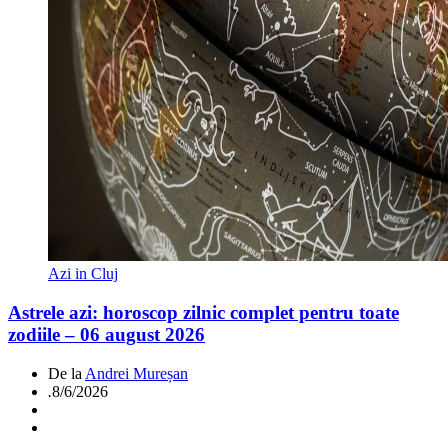
Azi in Cluj
Astrele azi: horoscop zilnic complet pentru toate
zodiile – 06 august 2026
De la
Andrei Mureșan
.
8/6/2026