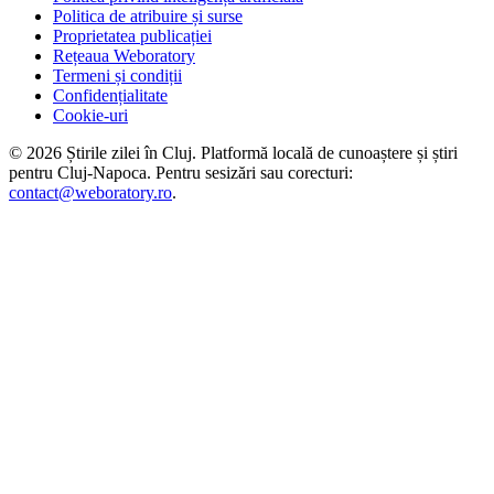
Politica de atribuire și surse
Proprietatea publicației
Rețeaua Weboratory
Termeni și condiții
Confidențialitate
Cookie-uri
©
2026
Știrile zilei în Cluj
. Platformă locală de cunoaștere și știri
pentru
Cluj-Napoca
. Pentru sesizări sau corecturi:
contact@weboratory.ro
.