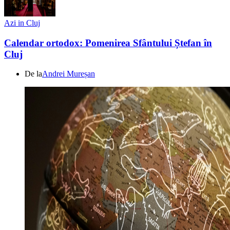
Azi in Cluj
Calendar ortodox: Pomenirea Sfântului Ștefan în
Cluj
De la
Andrei Mureșan