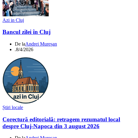
Azi in Cluj
Bancul zilei în Cluj
De la
Andrei Mureșan
.
8/4/2026
Știri locale
Corectură editorială: retragem rezumatul local
despre Cluj-Napoca din 3 august 2026
De la
Andrei Mureșan