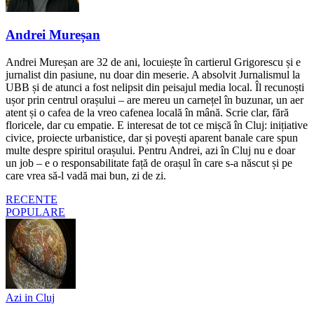
Andrei Mureșan
Andrei Mureșan are 32 de ani, locuiește în cartierul Grigorescu și e
jurnalist din pasiune, nu doar din meserie. A absolvit Jurnalismul la
UBB și de atunci a fost nelipsit din peisajul media local. Îl recunoști
ușor prin centrul orașului – are mereu un carnețel în buzunar, un aer
atent și o cafea de la vreo cafenea locală în mână. Scrie clar, fără
floricele, dar cu empatie. E interesat de tot ce mișcă în Cluj: inițiative
civice, proiecte urbanistice, dar și povești aparent banale care spun
multe despre spiritul orașului. Pentru Andrei, azi în Cluj nu e doar
un job – e o responsabilitate față de orașul în care s-a născut și pe
care vrea să-l vadă mai bun, zi de zi.
RECENTE
POPULARE
Azi in Cluj