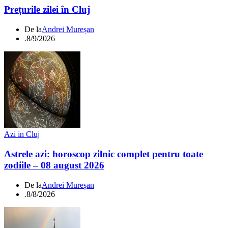
Prețurile zilei în Cluj
De la
Andrei Mureșan
.
8/9/2026
Azi in Cluj
Astrele azi: horoscop zilnic complet pentru toate
zodiile – 08 august 2026
De la
Andrei Mureșan
.
8/8/2026