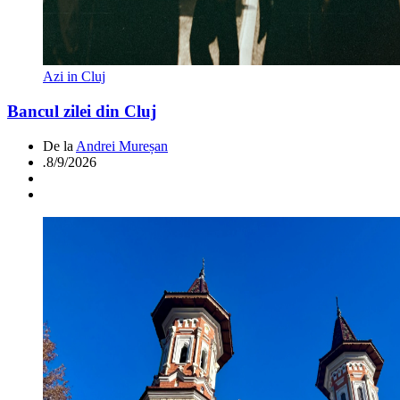
Azi in Cluj
Bancul zilei din Cluj
De la
Andrei Mureșan
.
8/9/2026