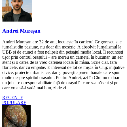
Andrei Mureșan
Andrei Mureșan are 32 de ani, locuiește în cartierul Grigorescu și e
jurnalist din pasiune, nu doar din meserie. A absolvit Jurnalismul la
UBB și de atunci a fost nelipsit din peisajul media local. Îl recunoști
ușor prin centrul orașului – are mereu un carnețel în buzunar, un aer
atent și o cafea de la vreo cafenea locală în mână. Scrie clar, fără
floricele, dar cu empatie. E interesat de tot ce mișcă în Cluj: inițiative
civice, proiecte urbanistice, dar și povești aparent banale care spun
multe despre spiritul orașului. Pentru Andrei, azi în Cluj nu e doar
un job – e o responsabilitate față de orașul în care s-a născut și pe
care vrea să-l vadă mai bun, zi de zi.
RECENTE
POPULARE