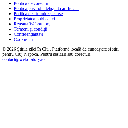
Politica de corecturi
Politica privind inteligența artificială
Politica de atribuire și surse
Proprietatea publicației
Rețeaua Weboratory
Termeni și condiții
Confidențialitate
Cookie-uri
©
2026
Știrile zilei în Cluj
. Platformă locală de cunoaștere și știri
pentru
Cluj-Napoca
. Pentru sesizări sau corecturi:
contact@weboratory.ro
.