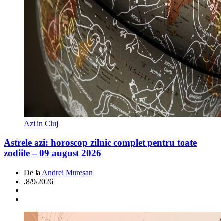
Azi in Cluj
Astrele azi: horoscop zilnic complet pentru toate
zodiile – 09 august 2026
De la
Andrei Mureșan
.
8/9/2026