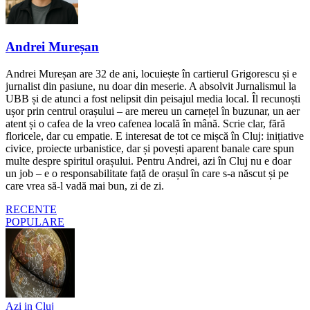
Andrei Mureșan
Andrei Mureșan are 32 de ani, locuiește în cartierul Grigorescu și e
jurnalist din pasiune, nu doar din meserie. A absolvit Jurnalismul la
UBB și de atunci a fost nelipsit din peisajul media local. Îl recunoști
ușor prin centrul orașului – are mereu un carnețel în buzunar, un aer
atent și o cafea de la vreo cafenea locală în mână. Scrie clar, fără
floricele, dar cu empatie. E interesat de tot ce mișcă în Cluj: inițiative
civice, proiecte urbanistice, dar și povești aparent banale care spun
multe despre spiritul orașului. Pentru Andrei, azi în Cluj nu e doar
un job – e o responsabilitate față de orașul în care s-a născut și pe
care vrea să-l vadă mai bun, zi de zi.
RECENTE
POPULARE
Azi in Cluj