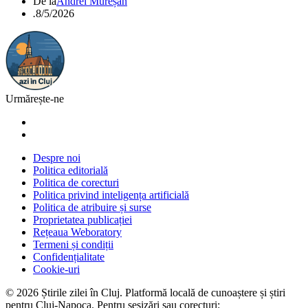
De la
Andrei Mureșan
.
8/5/2026
Urmărește-ne
Despre noi
Politica editorială
Politica de corecturi
Politica privind inteligența artificială
Politica de atribuire și surse
Proprietatea publicației
Rețeaua Weboratory
Termeni și condiții
Confidențialitate
Cookie-uri
©
2026
Știrile zilei în Cluj
. Platformă locală de cunoaștere și știri
pentru
Cluj-Napoca
. Pentru sesizări sau corecturi: