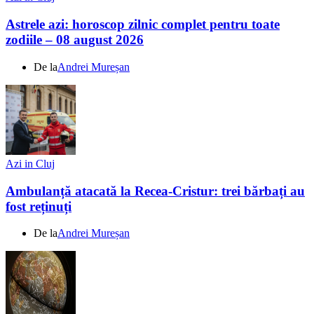
Astrele azi: horoscop zilnic complet pentru toate
zodiile – 08 august 2026
De la
Andrei Mureșan
Azi in Cluj
Ambulanță atacată la Recea-Cristur: trei bărbați au
fost reținuți
De la
Andrei Mureșan