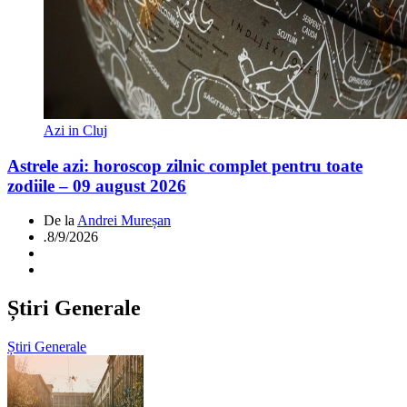
Azi in Cluj
Astrele azi: horoscop zilnic complet pentru toate
zodiile – 09 august 2026
De la
Andrei Mureșan
.
8/9/2026
Știri Generale
Știri Generale