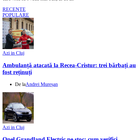
RECENTE
POPULARE
Azi in Cluj
Ambulanță atacată la Recea-Cristur: trei bărbați au
fost reținuți
De la
Andrei Mureșan
Azi in Cluj
Opel Grandland Electric pe stoc: cum verifici