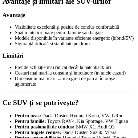
Avantaje și limitări ale SUV-urilor
Avantaje
Vizibilitate excelentă și poziție de condus confortabilă
Spațiu interior mare pentru familie sau bagaje
Modele disponibile în variante eficiente energetic (hibrid/EV)
Siguranță ridicată și stabilitate pe drum
Limitări
Preț de achiziție mai ridicat decât la hatchback-uri
Costuri mai mari la consum și întreținere (în unele cazuri)
Dimensiuni mai mari → mai greu de parcat în orașe
aglomerate
Ce SUV ți se potrivește?
Pentru oraș:
Dacia Duster, Hyundai Kona, VW T-Roc
Pentru familie:
Toyota RAV4, Kia Sportage, VW Tiguan
Pentru pasionații de condus:
BMW X1, Audi Q3
Pentru bugete reduse:
Dacia Duster, Suzuki Vitara
Pentru sustenabilitate:
Hyundai Tucson Hybrid, Toyota