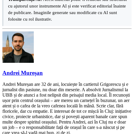
cu ajutorul unor instrumente AI și este verificat editorial înainte
de publicare. Imaginile generate sau modificate cu AI sunt
folosite cu rol ilustrativ.
Andrei Mureșan
Andrei Mureșan are 32 de ani, locuiește în cartierul Grigorescu și e
jurnalist din pasiune, nu doar din meserie. A absolvit Jurnalismul la
UBB și de atunci a fost nelipsit din peisajul media local. Îl recunoști
ușor prin centrul orașului – are mereu un carnețel în buzunar, un aer
atent și o cafea de la vreo cafenea locală în mână. Scrie clar, fără
floricele, dar cu empatie. E interesat de tot ce mișcă în Cluj: inițiative
civice, proiecte urbanistice, dar și povești aparent banale care spun
multe despre spiritul orașului. Pentru Andrei, azi în Cluj nu e doar
un job – e o responsabilitate față de orașul în care s-a născut și pe
care vrea să-l vadă mai bun, zi de zi.