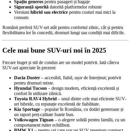
Spațiu generos
pentru pasageri și bagaje
Siguranță sporită
datorită platformelor robuste
Versiuni
hibrid sau electrice
pentru costuri mai mici la
consum
Românii preferă SUV-uri atât pentru confortul zilnic, cât și pentru
flexibilitatea lor în concedii, drumuri lungi sau condiții mai dificile.
Cele mai bune SUV-uri noi în 2025
Fiecare buget și stil de condus are un model potrivit. Iată câteva
SUV-uri apreciate în prezent:
Dacia Duster
– accesibil, fiabil, ușor de întreținut; potrivit
pentru drumuri mixte.
Hyundai Tucson
– design modern, eficiență excelentă și
confort în utilizare zilnică.
Toyota RAV4 Hybrid
– unul dintre cele mai eficiente SUV-
uri hibride, cu reputație excelentă de fiabilitate.
Kia Sportage
– popular în România, cu dotări generoase și
un raport preț-calitate foarte bun.
Volkswagen Tiguan
– o alegere solidă pentru familii, cu un
comportament rutier echilibrat.
BMW X1
– pentru cei care vor un SUV premium compact,