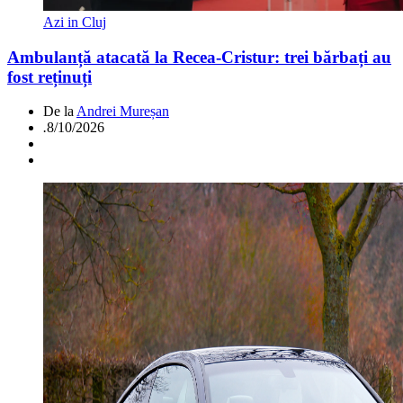
Azi in Cluj
Ambulanță atacată la Recea-Cristur: trei bărbați au
fost reținuți
De la
Andrei Mureșan
.
8/10/2026