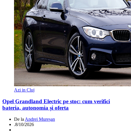
Azi in Cluj
Opel Grandland Electric pe stoc: cum verifici
bateria, autonomia și oferta
De la
Andrei Mureșan
.
8/10/2026