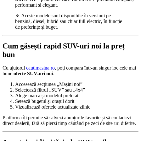
performant și elegant.
🔸 Aceste modele sunt disponibile în versiuni pe
benzină, diesel, hibrid sau chiar full-electric, în funcție
de preferințe și buget.
Cum găsești rapid SUV-uri noi la preț
bun
Cu ajutorul
cautimasina.ro
, poți compara într-un singur loc cele mai
bune
oferte SUV-uri noi
:
Accesează secțiunea „Mașini noi”
Selectează filtrul „SUV” sau „4x4”
Alege marca și modelul preferat
Setează bugetul și orașul dorit
Vizualizează ofertele actualizate zilnic
Platforma îți permite să salvezi anunțurile favorite și să contactezi
direct dealerii, fără să pierzi timp căutând pe zeci de site-uri diferite.