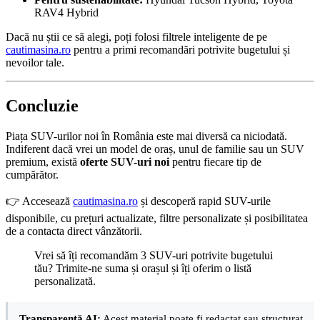
RAV4 Hybrid
Dacă nu știi ce să alegi, poți folosi filtrele inteligente de pe
cautimasina.ro
pentru a primi recomandări potrivite bugetului și
nevoilor tale.
Concluzie
Piața SUV-urilor noi în România este mai diversă ca niciodată.
Indiferent dacă vrei un model de oraș, unul de familie sau un SUV
premium, există
oferte SUV-uri noi
pentru fiecare tip de
cumpărător.
👉 Accesează
cautimasina.ro
și descoperă rapid SUV-urile
disponibile, cu prețuri actualizate, filtre personalizate și posibilitatea
de a contacta direct vânzătorii.
Vrei să îți recomandăm 3 SUV-uri potrivite bugetului
tău? Trimite-ne suma și orașul și îți oferim o listă
personalizată.
Transparență AI:
Acest material poate fi redactat sau structurat