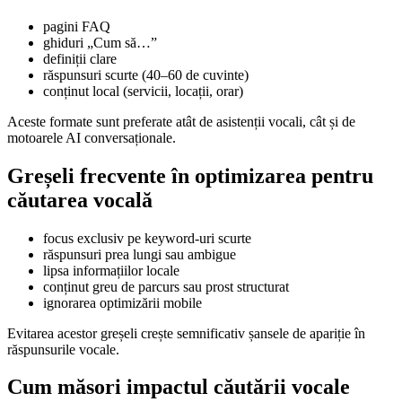
pagini FAQ
ghiduri „Cum să…”
definiții clare
răspunsuri scurte (40–60 de cuvinte)
conținut local (servicii, locații, orar)
Aceste formate sunt preferate atât de asistenții vocali, cât și de
motoarele AI conversaționale.
Greșeli frecvente în optimizarea pentru
căutarea vocală
focus exclusiv pe keyword-uri scurte
răspunsuri prea lungi sau ambigue
lipsa informațiilor locale
conținut greu de parcurs sau prost structurat
ignorarea optimizării mobile
Evitarea acestor greșeli crește semnificativ șansele de apariție în
răspunsurile vocale.
Cum măsori impactul căutării vocale