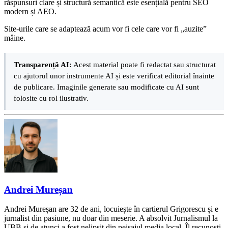
răspunsuri clare și structură semantică este esențială pentru SEO
modern și AEO.
Site-urile care se adaptează acum vor fi cele care vor fi „auzite”
mâine.
Transparență AI:
Acest material poate fi redactat sau structurat
cu ajutorul unor instrumente AI și este verificat editorial înainte
de publicare. Imaginile generate sau modificate cu AI sunt
folosite cu rol ilustrativ.
Andrei Mureșan
Andrei Mureșan are 32 de ani, locuiește în cartierul Grigorescu și e
jurnalist din pasiune, nu doar din meserie. A absolvit Jurnalismul la
UBB și de atunci a fost nelipsit din peisajul media local. Îl recunoști