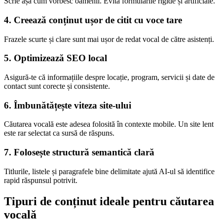
Scrie așa cum vorbesc oamenii. Evită formulările rigide și artificiale.
4. Creează conținut ușor de citit cu voce tare
Frazele scurte și clare sunt mai ușor de redat vocal de către asistenți.
5. Optimizează SEO local
Asigură-te că informațiile despre locație, program, servicii și date de
contact sunt corecte și consistente.
6. Îmbunătățește viteza site-ului
Căutarea vocală este adesea folosită în contexte mobile. Un site lent
este rar selectat ca sursă de răspuns.
7. Folosește structură semantică clară
Titlurile, listele și paragrafele bine delimitate ajută AI-ul să identifice
rapid răspunsul potrivit.
Tipuri de conținut ideale pentru căutarea
vocală