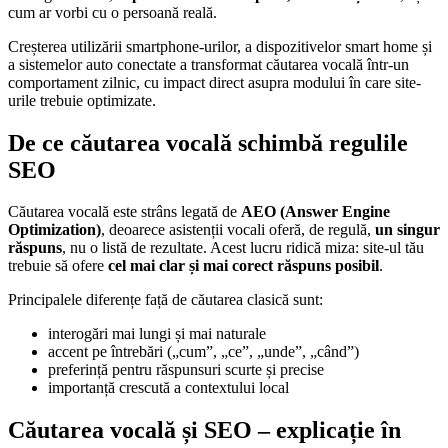
cum ar vorbi cu o persoană reală.
Creșterea utilizării smartphone-urilor, a dispozitivelor smart home și
a sistemelor auto conectate a transformat căutarea vocală într-un
comportament zilnic, cu impact direct asupra modului în care site-
urile trebuie optimizate.
De ce căutarea vocală schimbă regulile
SEO
Căutarea vocală este strâns legată de
AEO (Answer Engine
Optimization)
, deoarece asistenții vocali oferă, de regulă,
un singur
răspuns
, nu o listă de rezultate. Acest lucru ridică miza: site-ul tău
trebuie să ofere
cel mai clar și mai corect răspuns posibil
.
Principalele diferențe față de căutarea clasică sunt:
interogări mai lungi și mai naturale
accent pe întrebări („cum”, „ce”, „unde”, „când”)
preferință pentru răspunsuri scurte și precise
importanță crescută a contextului local
Căutarea vocală și SEO – explicație în