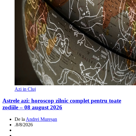
Azi in Cluj
Astrele azi: horoscop zilnic complet pentru toate
zodiile – 08 august 2026
De la
Andrei Mureșan
.
8/8/2026