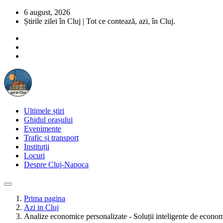
6 august, 2026
Știrile zilei în Cluj | Tot ce contează, azi, în Cluj.
Ultimele știri
Ghidul orașului
Evenimente
Trafic și transport
Instituții
Locuri
Despre Cluj-Napoca
Prima pagina
Azi in Cluj
Analize economice personalizate - Soluții inteligente de econom