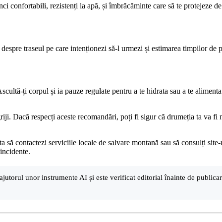
 confortabili, rezistenți la apă, și îmbrăcăminte care să te protejeze de
despre traseul pe care intenționezi să-l urmezi și estimarea timpilor de p
ltă-ți corpul și ia pauze regulate pentru a te hidrata sau a te alimenta. E
riji. Dacă respecți aceste recomandări, poți fi sigur că drumeția ta va fi 
a să contactezi serviciile locale de salvare montană sau să consulți site-u
incidente.
ajutorul unor instrumente AI și este verificat editorial înainte de public