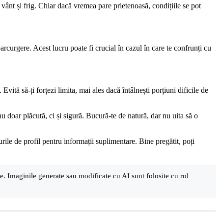
 vânt și frig. Chiar dacă vremea pare prietenoasă, condițiile se pot
arcurgere. Acest lucru poate fi crucial în cazul în care te confrunți cu
vită să-ți forțezi limita, mai ales dacă întâlnești porțiuni dificile de
nu doar plăcută, ci și sigură. Bucură-te de natură, dar nu uita să o
rile de profil pentru informații suplimentare. Bine pregătit, poți
are. Imaginile generate sau modificate cu AI sunt folosite cu rol