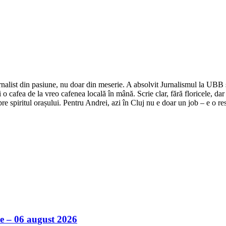
nalist din pasiune, nu doar din meserie. A absolvit Jurnalismul la UBB și 
o cafea de la vreo cafenea locală în mână. Scrie clar, fără floricele, dar 
e spiritul orașului. Pentru Andrei, azi în Cluj nu e doar un job – e o res
ile – 06 august 2026