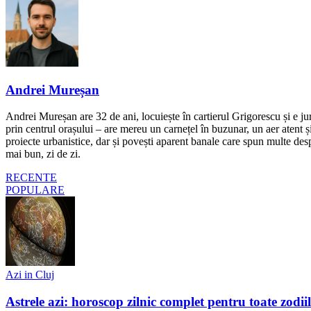
Andrei Mureșan
Andrei Mureșan are 32 de ani, locuiește în cartierul Grigorescu și e jur
prin centrul orașului – are mereu un carnețel în buzunar, un aer atent și 
proiecte urbanistice, dar și povești aparent banale care spun multe despr
mai bun, zi de zi.
RECENTE
POPULARE
Azi in Cluj
Astrele azi: horoscop zilnic complet pentru toate zodi