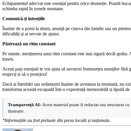
Echipamentul adecvat este esențial pentru orice drumeție. Poartă bocanci
schimba rapid în zonele montane.
Comunică-ți intențiile
Înainte de a porni la drum, anunță pe cineva din familie sau un prieten 
dificultăți și ai nevoie de ajutor.
Păstrează un ritm constant
Pe munte, menținerea unui ritm constant este mai sigură decât graba. Ascu
traseu.
Acești pași esențiali te vor ajuta să savurezi frumusețea munților fără g
respecți și să o protejezi!
Dacă ai întrebări sau nelămuriri înainte de aventura ta montană, nu ezit
transforma această escapadă într-o experiență memorabilă și lipsită de 
Transparență AI:
Acest material poate fi redactat sau structurat cu 
ilustrativ.
*Informațiile au fost preluate din presa locală și naționala.