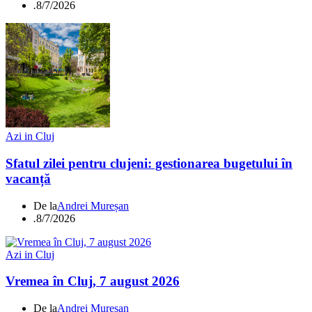
.
8/7/2026
Azi in Cluj
Sfatul zilei pentru clujeni: gestionarea bugetului în
vacanță
De la
Andrei Mureșan
.
8/7/2026
Azi in Cluj
Vremea în Cluj, 7 august 2026
De la
Andrei Mureșan