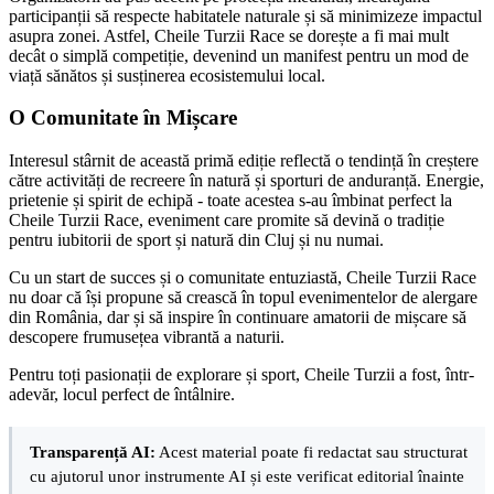
participanții să respecte habitatele naturale și să minimizeze impactul
asupra zonei. Astfel, Cheile Turzii Race se dorește a fi mai mult
decât o simplă competiție, devenind un manifest pentru un mod de
viață sănătos și susținerea ecosistemului local.
O Comunitate în Mișcare
Interesul stârnit de această primă ediție reflectă o tendință în creștere
către activități de recreere în natură și sporturi de anduranță. Energie,
prietenie și spirit de echipă - toate acestea s-au îmbinat perfect la
Cheile Turzii Race, eveniment care promite să devină o tradiție
pentru iubitorii de sport și natură din Cluj și nu numai.
Cu un start de succes și o comunitate entuziastă, Cheile Turzii Race
nu doar că își propune să crească în topul evenimentelor de alergare
din România, dar și să inspire în continuare amatorii de mișcare să
descopere frumusețea vibrantă a naturii.
Pentru toți pasionații de explorare și sport, Cheile Turzii a fost, într-
adevăr, locul perfect de întâlnire.
Transparență AI:
Acest material poate fi redactat sau structurat
cu ajutorul unor instrumente AI și este verificat editorial înainte