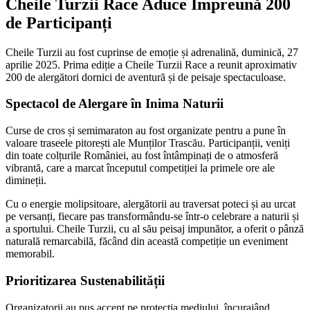
Cheile Turzii Race Aduce Împreună 200
de Participanți
Cheile Turzii au fost cuprinse de emoție și adrenalină, duminică, 27
aprilie 2025. Prima ediție a Cheile Turzii Race a reunit aproximativ
200 de alergători dornici de aventură și de peisaje spectaculoase.
Spectacol de Alergare în Inima Naturii
Curse de cros și semimaraton au fost organizate pentru a pune în
valoare traseele pitorești ale Munților Trascău. Participanții, veniți
din toate colțurile României, au fost întâmpinați de o atmosferă
vibrantă, care a marcat începutul competiției la primele ore ale
dimineții.
Cu o energie molipsitoare, alergătorii au traversat poteci și au urcat
pe versanți, fiecare pas transformându-se într-o celebrare a naturii și
a sportului. Cheile Turzii, cu al său peisaj impunător, a oferit o pânză
naturală remarcabilă, făcând din această competiție un eveniment
memorabil.
Prioritizarea Sustenabilității
Organizatorii au pus accent pe protecția mediului, încurajând