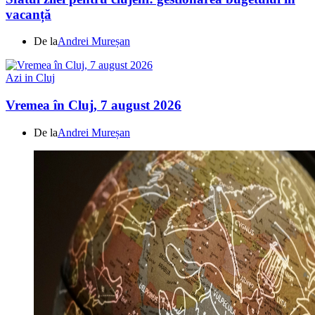
vacanță
De la
Andrei Mureșan
Azi in Cluj
Vremea în Cluj, 7 august 2026
De la
Andrei Mureșan