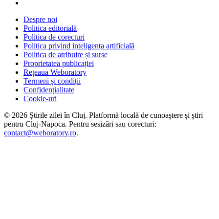
Despre noi
Politica editorială
Politica de corecturi
Politica privind inteligența artificială
Politica de atribuire și surse
Proprietatea publicației
Rețeaua Weboratory
Termeni și condiții
Confidențialitate
Cookie-uri
©
2026
Știrile zilei în Cluj
. Platformă locală de cunoaștere și știri
pentru
Cluj-Napoca
. Pentru sesizări sau corecturi:
contact@weboratory.ro
.