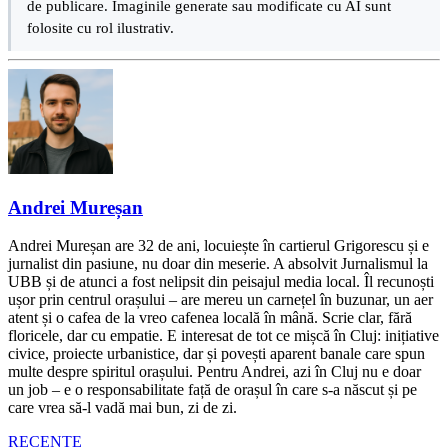
de publicare. Imaginile generate sau modificate cu AI sunt
folosite cu rol ilustrativ.
Andrei Mureșan
Andrei Mureșan are 32 de ani, locuiește în cartierul Grigorescu și e
jurnalist din pasiune, nu doar din meserie. A absolvit Jurnalismul la
UBB și de atunci a fost nelipsit din peisajul media local. Îl recunoști
ușor prin centrul orașului – are mereu un carnețel în buzunar, un aer
atent și o cafea de la vreo cafenea locală în mână. Scrie clar, fără
floricele, dar cu empatie. E interesat de tot ce mișcă în Cluj: inițiative
civice, proiecte urbanistice, dar și povești aparent banale care spun
multe despre spiritul orașului. Pentru Andrei, azi în Cluj nu e doar
un job – e o responsabilitate față de orașul în care s-a născut și pe
care vrea să-l vadă mai bun, zi de zi.
RECENTE