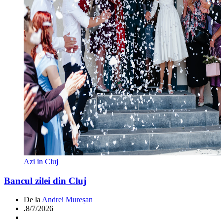
Azi in Cluj
Bancul zilei din Cluj
De la
Andrei Mureșan
.
8/7/2026