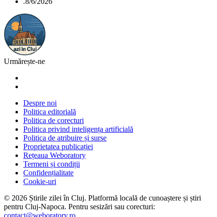
.
8/6/2026
Urmărește-ne
Despre noi
Politica editorială
Politica de corecturi
Politica privind inteligența artificială
Politica de atribuire și surse
Proprietatea publicației
Rețeaua Weboratory
Termeni și condiții
Confidențialitate
Cookie-uri
©
2026
Știrile zilei în Cluj
. Platformă locală de cunoaștere și știri
pentru
Cluj-Napoca
. Pentru sesizări sau corecturi:
contact@weboratory.ro
.