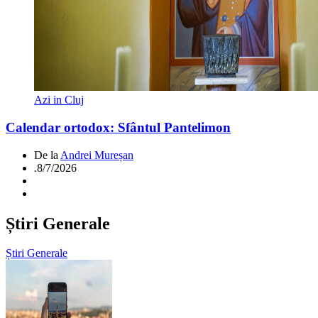
Azi in Cluj
Calendar ortodox: Sfântul Pantelimon
De la
Andrei Mureșan
.
8/7/2026
Știri Generale
Știri Generale