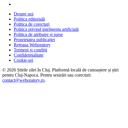
Despre noi
Politica editorială
Politica de corecturi
Politica privind inteligența artificială
Politica de atribuire și surse
Proprietatea publicației
Rețeaua Weboratory
Termeni și condiții
Confidențialitate
Cookie-uri
©
2026
Știrile zilei în Cluj
. Platformă locală de cunoaștere și știri
pentru
Cluj-Napoca
. Pentru sesizări sau corecturi:
contact@weboratory.ro
.