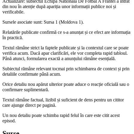
Actualizare: subiectul Echipa Nationala De Fotbal A Frantei a intrat
din nou în atenție după apariția unor informații publice noi și
verificabile.
Sursele asociate sunt: Sursa 1 (Moldova 1).
Relatările publicate confirmă ce s-a anunțat și ce efect are informația
în practică.
Textul rămâne strict la faptele publicate și la contextul care se poate
verifica acum. Dacă apar clarificări, ele vor completa rapid tabloul.
Până atunci, formularea exactă a anunțului rămâne esențială.
Subiectul rămâne relevant tocmai prin schimbarea de context și prin
detaliile confirmate până acum.
Orice detaliu nou apărut ulterior poate aduce o reacție oficială sau o
confirmare suplimentară.
Textul rămâne factual, lizibil și suficient de dens pentru un cititor
care ajunge direct pe pagină.
Un nou detaliu poate schimba rapid felul în care este citit acest
episod.
Surse