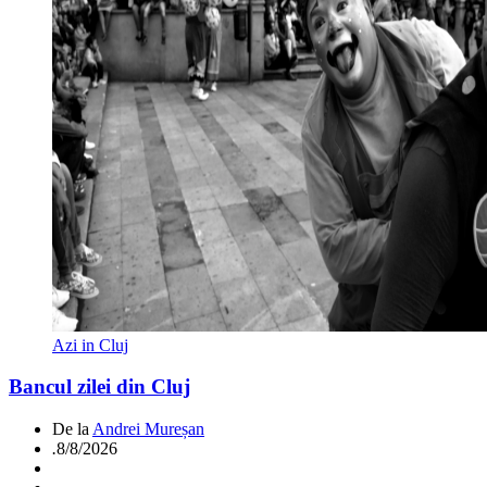
Azi in Cluj
Bancul zilei din Cluj
De la
Andrei Mureșan
.
8/8/2026