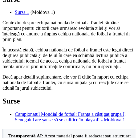
Sursa 1
(Moldova 1)
Contextul despre echipa nationala de fotbal a frantei rămâne
important pentru cititorii care urmăresc evoluția zilei și vor să
înțeleagă ce anume a împins echipa nationala de fotbal a frantei în
prim-plan.
În această etapă, echipa nationala de fotbal a frantei este legat direct
de știrea publicată și de felul în care ea schimbă lectura publică a
subiectului; tocmai de aceea, echipa nationala de fotbal a frantei
merită urmărit prin informațiile confirmate, nu prin speculații.
Dacă apar detalii suplimentare, ele vor fi citite în raport cu echipa
nationala de fotbal a frantei, cu sursa inițială și cu reacțiile care se
adună în jurul subiectului.
Surse
Campionatul Mondial de fotbal: Franța a câștigat grupa I,
Senegalul are șanse să se califice în play-off - Moldova 1
Transparență AI:
Acest material poate fi redactat sau structurat