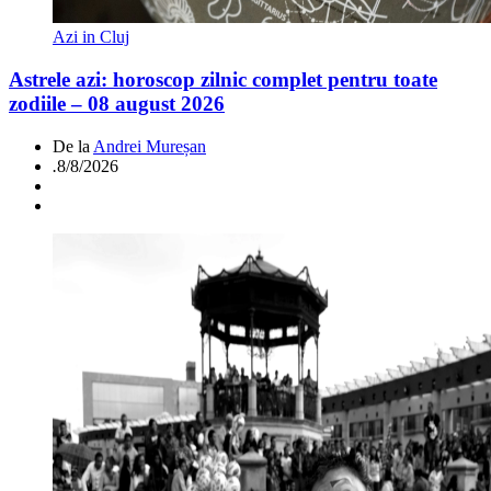
Azi in Cluj
Astrele azi: horoscop zilnic complet pentru toate
zodiile – 08 august 2026
De la
Andrei Mureșan
.
8/8/2026