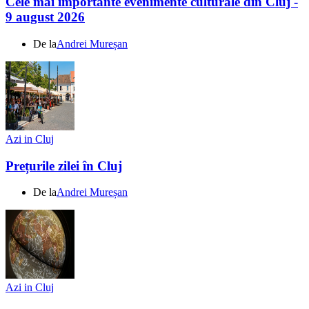
Cele mai importante evenimente culturale din Cluj -
9 august 2026
De la
Andrei Mureșan
Azi in Cluj
Prețurile zilei în Cluj
De la
Andrei Mureșan
Azi in Cluj