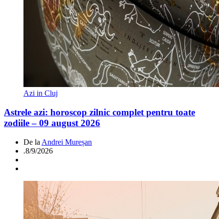
Azi in Cluj
Astrele azi: horoscop zilnic complet pentru toate
zodiile – 09 august 2026
De la
Andrei Mureșan
.
8/9/2026