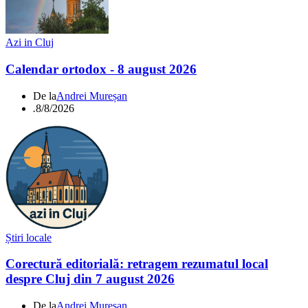
Azi in Cluj
Calendar ortodox - 8 august 2026
De la
Andrei Mureșan
.
8/8/2026
Știri locale
Corectură editorială: retragem rezumatul local
despre Cluj din 7 august 2026
De la
Andrei Mureșan