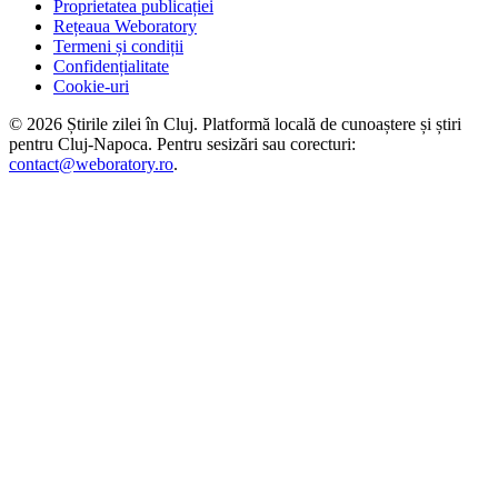
Proprietatea publicației
Rețeaua Weboratory
Termeni și condiții
Confidențialitate
Cookie-uri
©
2026
Știrile zilei în Cluj
. Platformă locală de cunoaștere și știri
pentru
Cluj-Napoca
. Pentru sesizări sau corecturi:
contact@weboratory.ro
.