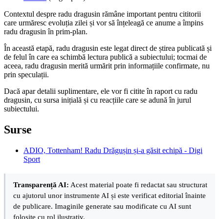
Contextul despre radu dragusin rămâne important pentru cititorii
care urmăresc evoluția zilei și vor să înțeleagă ce anume a împins
radu dragusin în prim-plan.
În această etapă, radu dragusin este legat direct de știrea publicată și
de felul în care ea schimbă lectura publică a subiectului; tocmai de
aceea, radu dragusin merită urmărit prin informațiile confirmate, nu
prin speculații.
Dacă apar detalii suplimentare, ele vor fi citite în raport cu radu
dragusin, cu sursa inițială și cu reacțiile care se adună în jurul
subiectului.
Surse
ADIO, Tottenham! Radu Drăgușin și-a găsit echipă - Digi
Sport
Transparență AI:
Acest material poate fi redactat sau structurat
cu ajutorul unor instrumente AI și este verificat editorial înainte
de publicare. Imaginile generate sau modificate cu AI sunt
folosite cu rol ilustrativ.