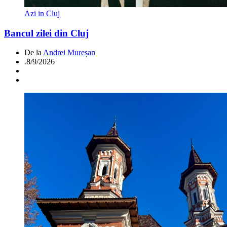
Azi in Cluj
Bancul zilei din Cluj
De la
Andrei Mureșan
.
8/9/2026