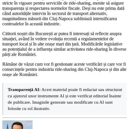
stricte în vigoare pentru serviciile de ride-sharing, menite să asigure
transparența și respectarea normelor fiscale. Deși nu este prima dată
când autoritățile intervin în sectorul de transport alternativ,
magnitudinea măsurii din Cluj-Napoca subliniază intensificarea
controalelor în această industrie.
Cititorii noștri din București ar putea fi interesați să reflecte asupra
situației, având în vedere evoluția recentă a regulamentelor de
transport local și în alte orașe mari din țară. Modificările legislative
au potențialul de a influența similar activitatea ride-sharing în diverse
părți ale României.
Rămâne de văzut cum vor fi gestionate aceste verificări și care vor fi
consecințele pentru industria ride-sharing din Cluj-Napoca și din alte
orașe ale României.
Transparență AI:
Acest material poate fi redactat sau structurat
cu ajutorul unor instrumente AI și este verificat editorial înainte
de publicare. Imaginile generate sau modificate cu AI sunt
folosite cu rol ilustrativ.