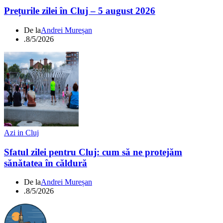
Prețurile zilei în Cluj – 5 august 2026
De la
Andrei Mureșan
.
8/5/2026
Azi in Cluj
Sfatul zilei pentru Cluj: cum să ne protejăm
sănătatea în căldură
De la
Andrei Mureșan
.
8/5/2026