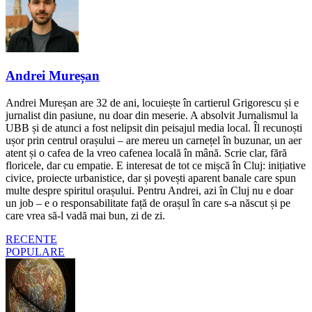
Andrei Mureșan
Andrei Mureșan are 32 de ani, locuiește în cartierul Grigorescu și e
jurnalist din pasiune, nu doar din meserie. A absolvit Jurnalismul la
UBB și de atunci a fost nelipsit din peisajul media local. Îl recunoști
ușor prin centrul orașului – are mereu un carnețel în buzunar, un aer
atent și o cafea de la vreo cafenea locală în mână. Scrie clar, fără
floricele, dar cu empatie. E interesat de tot ce mișcă în Cluj: inițiative
civice, proiecte urbanistice, dar și povești aparent banale care spun
multe despre spiritul orașului. Pentru Andrei, azi în Cluj nu e doar
un job – e o responsabilitate față de orașul în care s-a născut și pe
care vrea să-l vadă mai bun, zi de zi.
RECENTE
POPULARE