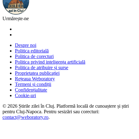
Urmărește-ne
Despre noi
Politica editorială
Politica de corecturi
Politica privind inteligența artificială
Politica de atribuire și surse
Proprietatea publicației
Rețeaua Weboratory
Termeni și condiții
Confidențialitate
Cookie-uri
©
2026
Știrile zilei în Cluj
. Platformă locală de cunoaștere și știri
pentru
Cluj-Napoca
. Pentru sesizări sau corecturi:
contact@weboratory.ro
.