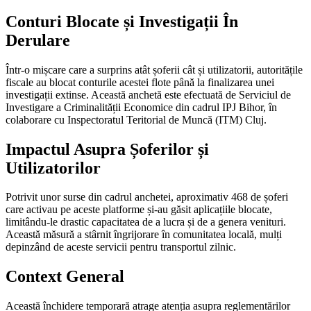
Conturi Blocate și Investigații În
Derulare
Într-o mișcare care a surprins atât șoferii cât și utilizatorii, autoritățile
fiscale au blocat conturile acestei flote până la finalizarea unei
investigații extinse. Această anchetă este efectuată de Serviciul de
Investigare a Criminalității Economice din cadrul IPJ Bihor, în
colaborare cu Inspectoratul Teritorial de Muncă (ITM) Cluj.
Impactul Asupra Șoferilor și
Utilizatorilor
Potrivit unor surse din cadrul anchetei, aproximativ 468 de șoferi
care activau pe aceste platforme și-au găsit aplicațiile blocate,
limitându-le drastic capacitatea de a lucra și de a genera venituri.
Această măsură a stârnit îngrijorare în comunitatea locală, mulți
depinzând de aceste servicii pentru transportul zilnic.
Context General
Această închidere temporară atrage atenția asupra reglementărilor