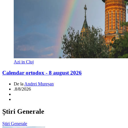
Azi in Cluj
Calendar ortodox - 8 august 2026
De la
Andrei Mureșan
.
8/8/2026
Știri Generale
Știri Generale