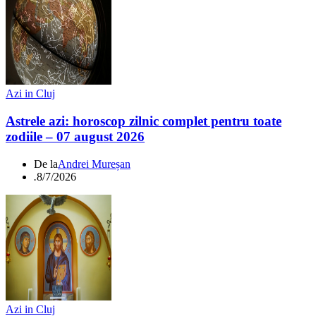
Azi in Cluj
Astrele azi: horoscop zilnic complet pentru toate
zodiile – 07 august 2026
De la
Andrei Mureșan
.
8/7/2026
Azi in Cluj