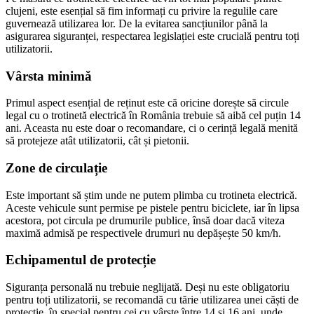
clujeni, este esențial să fim informați cu privire la regulile care
guvernează utilizarea lor. De la evitarea sancțiunilor până la
asigurarea siguranței, respectarea legislației este crucială pentru toți
utilizatorii.
Vârsta minimă
Primul aspect esențial de reținut este că oricine dorește să circule
legal cu o trotinetă electrică în România trebuie să aibă cel puțin 14
ani. Aceasta nu este doar o recomandare, ci o cerință legală menită
să protejeze atât utilizatorii, cât și pietonii.
Zone de circulație
Este important să știm unde ne putem plimba cu trotineta electrică.
Aceste vehicule sunt permise pe pistele pentru biciclete, iar în lipsa
acestora, pot circula pe drumurile publice, însă doar dacă viteza
maximă admisă pe respectivele drumuri nu depășește 50 km/h.
Echipamentul de protecție
Siguranța personală nu trebuie neglijată. Deși nu este obligatoriu
pentru toți utilizatorii, se recomandă cu tărie utilizarea unei căști de
protecție, în special pentru cei cu vârste între 14 și 16 ani, unde