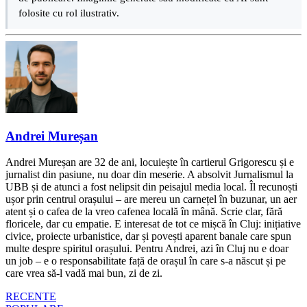
folosite cu rol ilustrativ.
Andrei Mureșan
Andrei Mureșan are 32 de ani, locuiește în cartierul Grigorescu și e
jurnalist din pasiune, nu doar din meserie. A absolvit Jurnalismul la
UBB și de atunci a fost nelipsit din peisajul media local. Îl recunoști
ușor prin centrul orașului – are mereu un carnețel în buzunar, un aer
atent și o cafea de la vreo cafenea locală în mână. Scrie clar, fără
floricele, dar cu empatie. E interesat de tot ce mișcă în Cluj: inițiative
civice, proiecte urbanistice, dar și povești aparent banale care spun
multe despre spiritul orașului. Pentru Andrei, azi în Cluj nu e doar
un job – e o responsabilitate față de orașul în care s-a născut și pe
care vrea să-l vadă mai bun, zi de zi.
RECENTE