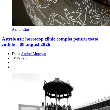
Azi in Cluj
Astrele azi: horoscop zilnic complet pentru toate
zodiile – 08 august 2026
De la
Andrei Mureșan
.
8/8/2026