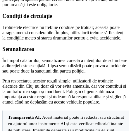
purtarea căștii este obligatorie.
Condiții de circulație
Trotinetele electrice nu trebuie conduse pe trotuar; aceasta poate
atrage amenzi considerabile. În plus, utilizatorii trebuie să fie atenți
la condițiile meteo și starea drumurilor pentru a evita accidentele.
Semnalizarea
În timpul călătoriilor, semnalizarea corectă a intențiilor de schimbare
a direcției este esențială. Lipsa semnalizării poate provoca incidente
sau poate duce la sancțiuni din partea poliției.
Prin respectarea acestor reguli simple, utilizatorii de trotinete
electrice din Cluj nu doar că vor evita amenzile, dar vor contribui și
la un trafic mai sigur și mai fluent. Polițiștii clujeni subliniază
importanța acestor reguli și îndeamnă la responsabilitate și vigilență
atunci când ne deplasăm cu aceste vehicule populare.
Transparență AI:
Acest material poate fi redactat sau structurat
cu ajutorul unor instrumente AI și este verificat editorial înainte
de publicare. Imaginile generate sau modificate cu AI sunt