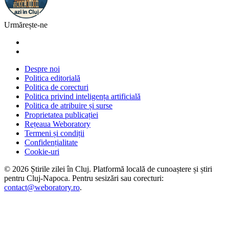
Urmărește-ne
Despre noi
Politica editorială
Politica de corecturi
Politica privind inteligența artificială
Politica de atribuire și surse
Proprietatea publicației
Rețeaua Weboratory
Termeni și condiții
Confidențialitate
Cookie-uri
©
2026
Știrile zilei în Cluj
. Platformă locală de cunoaștere și știri
pentru
Cluj-Napoca
. Pentru sesizări sau corecturi:
contact@weboratory.ro
.