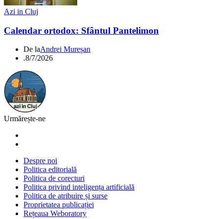
Azi in Cluj
Calendar ortodox: Sfântul Pantelimon
De la
Andrei Mureșan
.
8/7/2026
Urmărește-ne
Despre noi
Politica editorială
Politica de corecturi
Politica privind inteligența artificială
Politica de atribuire și surse
Proprietatea publicației
Rețeaua Weboratory