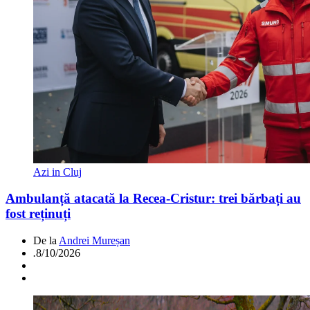
Azi in Cluj
Ambulanță atacată la Recea-Cristur: trei bărbați au
fost reținuți
De la
Andrei Mureșan
.
8/10/2026