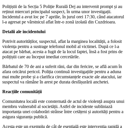
Polițiștii de la Secția 5 Poliție Rurală Dej au intervenit prompt și au
reținut miercuri principalul suspect, în urma unor investigații.
Incidentul a avut loc pe 7 aprilie, în jurul orei 17:30, când atacatorul
l-a agresat pe vârstnicul aflat într-o zonă izolată din Cuzdrioara.
Detalii ale incidentului
Potrivit autorităților, suspectul, aflat la marginea localității, a folosit
violența pentru a sustrage telefonul mobil al victimei. După ce l-a
atacat pe bărbat, acesta a fugit de la locul faptei, însă a fost prins de
polițiștii care au început imediat cercetările.
Bărbatul de 70 de ani a suferit răni, dar din fericire, se află acum în
afara oricărui pericol. Poliția continuă investigațiile pentru a aduna
mai multe probe și a clarifica circumstanțele exacte ale atacului, iar
suspectul va rămâne în arest pe durata desfășurării anchetei.
Reacțiile comunității
Comunitatea locală este consternată de actul de violență asupra unui
membru vulnerabil al societății. Astfel de incidente subliniază
importanța unei colaborări strânse între cetățeni și autorități pentru a
asigura siguranța publică.
Acesta este un exemplu de cât de esențială este intervenția rapidă a