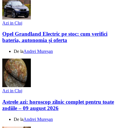
Azi in Cluj
Opel Grandland Electric pe stoc: cum verifici
bateria, autonomia și oferta
De la
Andrei Mureșan
Azi in Cluj
Astrele azi: horoscop zilnic complet pentru toate
zodiile – 09 august 2026
De la
Andrei Mureșan