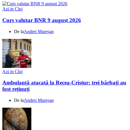
Azi in Cluj
Curs valutar BNR 9 august 2026
De la
Andrei Mureșan
Azi in Cluj
Ambulanță atacată la Recea-Cristur: trei bărbați au
fost reținuți
De la
Andrei Mureșan