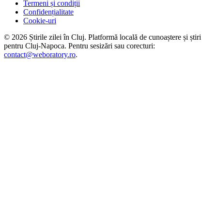
Termeni și condiții
Confidențialitate
Cookie-uri
©
2026
Știrile zilei în Cluj
. Platformă locală de cunoaștere și știri
pentru
Cluj-Napoca
. Pentru sesizări sau corecturi:
contact@weboratory.ro
.