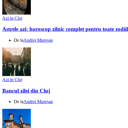
Azi in Cluj
Astrele azi: horoscop zilnic complet pentru toate zodi
De la
Andrei Mureșan
Azi in Cluj
Bancul zilei din Cluj
De la
Andrei Mureșan