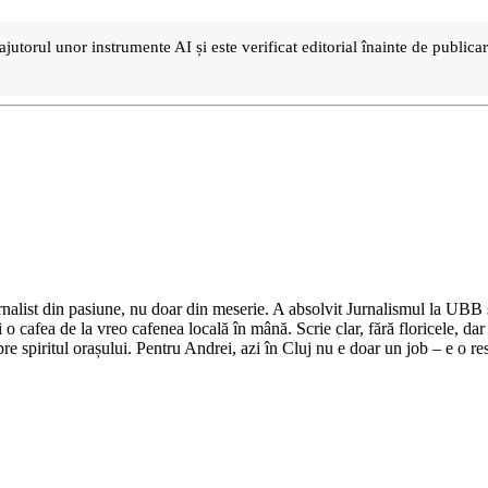
ajutorul unor instrumente AI și este verificat editorial înainte de public
nalist din pasiune, nu doar din meserie. A absolvit Jurnalismul la UBB și 
o cafea de la vreo cafenea locală în mână. Scrie clar, fără floricele, dar 
e spiritul orașului. Pentru Andrei, azi în Cluj nu e doar un job – e o res