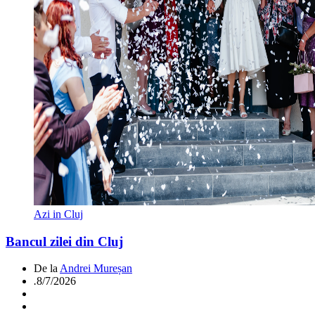
Azi in Cluj
Bancul zilei din Cluj
De la
Andrei Mureșan
.
8/7/2026