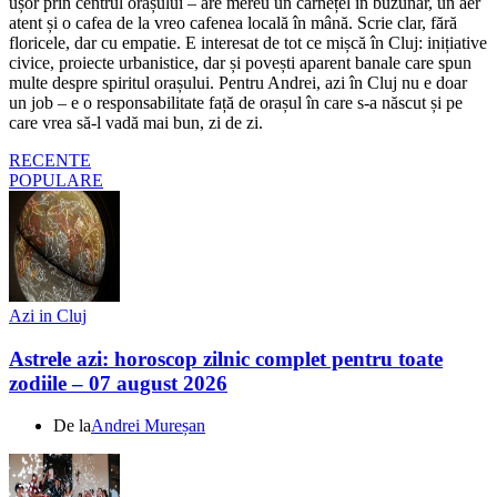
ușor prin centrul orașului – are mereu un carnețel în buzunar, un aer
atent și o cafea de la vreo cafenea locală în mână. Scrie clar, fără
floricele, dar cu empatie. E interesat de tot ce mișcă în Cluj: inițiative
civice, proiecte urbanistice, dar și povești aparent banale care spun
multe despre spiritul orașului. Pentru Andrei, azi în Cluj nu e doar
un job – e o responsabilitate față de orașul în care s-a născut și pe
care vrea să-l vadă mai bun, zi de zi.
RECENTE
POPULARE
Azi in Cluj
Astrele azi: horoscop zilnic complet pentru toate
zodiile – 07 august 2026
De la
Andrei Mureșan