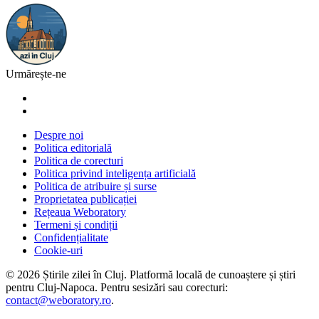
Urmărește-ne
Despre noi
Politica editorială
Politica de corecturi
Politica privind inteligența artificială
Politica de atribuire și surse
Proprietatea publicației
Rețeaua Weboratory
Termeni și condiții
Confidențialitate
Cookie-uri
©
2026
Știrile zilei în Cluj
. Platformă locală de cunoaștere și știri
pentru
Cluj-Napoca
. Pentru sesizări sau corecturi:
contact@weboratory.ro
.