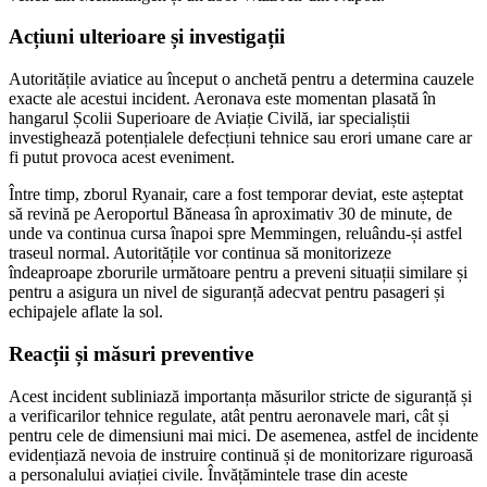
Acțiuni ulterioare și investigații
Autoritățile aviatice au început o anchetă pentru a determina cauzele
exacte ale acestui incident. Aeronava este momentan plasată în
hangarul Școlii Superioare de Aviație Civilă, iar specialiștii
investighează potențialele defecțiuni tehnice sau erori umane care ar
fi putut provoca acest eveniment.
Între timp, zborul Ryanair, care a fost temporar deviat, este așteptat
să revină pe Aeroportul Băneasa în aproximativ 30 de minute, de
unde va continua cursa înapoi spre Memmingen, reluându-și astfel
traseul normal. Autoritățile vor continua să monitorizeze
îndeaproape zborurile următoare pentru a preveni situații similare și
pentru a asigura un nivel de siguranță adecvat pentru pasageri și
echipajele aflate la sol.
Reacții și măsuri preventive
Acest incident subliniază importanța măsurilor stricte de siguranță și
a verificarilor tehnice regulate, atât pentru aeronavele mari, cât și
pentru cele de dimensiuni mai mici. De asemenea, astfel de incidente
evidențiază nevoia de instruire continuă și de monitorizare riguroasă
a personalului aviației civile. Învățămintele trase din aceste