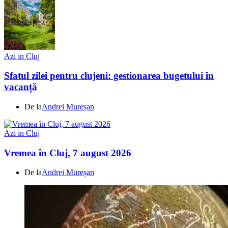
Azi in Cluj
Sfatul zilei pentru clujeni: gestionarea bugetului în
vacanță
De la
Andrei Mureșan
Azi in Cluj
Vremea în Cluj, 7 august 2026
De la
Andrei Mureșan