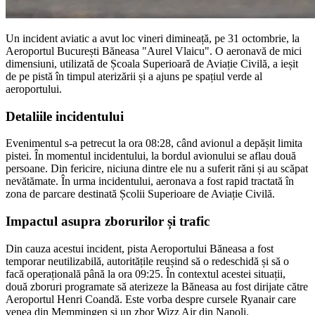
Un incident aviatic a avut loc vineri dimineață, pe 31 octombrie, la
Aeroportul București Băneasa "Aurel Vlaicu". O aeronavă de mici
dimensiuni, utilizată de Școala Superioară de Aviație Civilă, a ieșit
de pe pistă în timpul aterizării și a ajuns pe spațiul verde al
aeroportului.
Detaliile incidentului
Evenimentul s-a petrecut la ora 08:28, când avionul a depășit limita
pistei. În momentul incidentului, la bordul avionului se aflau două
persoane. Din fericire, niciuna dintre ele nu a suferit răni și au scăpat
nevătămate. În urma incidentului, aeronava a fost rapid tractată în
zona de parcare destinată Școlii Superioare de Aviație Civilă.
Impactul asupra zborurilor și trafic
Din cauza acestui incident, pista Aeroportului Băneasa a fost
temporar neutilizabilă, autoritățile reușind să o redeschidă și să o
facă operațională până la ora 09:25. În contextul acestei situații,
două zboruri programate să aterizeze la Băneasa au fost dirijate către
Aeroportul Henri Coandă. Este vorba despre cursele Ryanair care
venea din Memmingen și un zbor Wizz Air din Napoli.