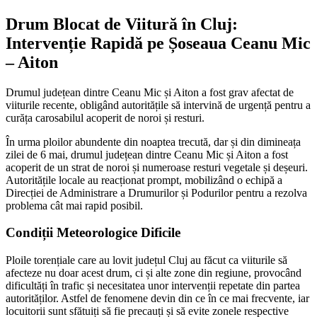
Drum Blocat de Viitură în Cluj:
Intervenție Rapidă pe Șoseaua Ceanu Mic
– Aiton
Drumul județean dintre Ceanu Mic și Aiton a fost grav afectat de
viiturile recente, obligând autoritățile să intervină de urgență pentru a
curăța carosabilul acoperit de noroi și resturi.
În urma ploilor abundente din noaptea trecută, dar și din dimineața
zilei de 6 mai, drumul județean dintre Ceanu Mic și Aiton a fost
acoperit de un strat de noroi și numeroase resturi vegetale și deșeuri.
Autoritățile locale au reacționat prompt, mobilizând o echipă a
Direcției de Administrare a Drumurilor și Podurilor pentru a rezolva
problema cât mai rapid posibil.
Condiții Meteorologice Dificile
Ploile torențiale care au lovit județul Cluj au făcut ca viiturile să
afecteze nu doar acest drum, ci și alte zone din regiune, provocând
dificultăți în trafic și necesitatea unor intervenții repetate din partea
autorităților. Astfel de fenomene devin din ce în ce mai frecvente, iar
locuitorii sunt sfătuiți să fie precauți și să evite zonele respective