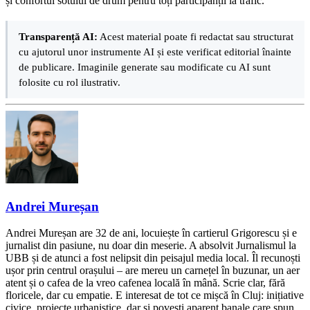
și confortul sotului de drum pentru toți participanții la trafic.
Transparență AI:
Acest material poate fi redactat sau structurat
cu ajutorul unor instrumente AI și este verificat editorial înainte
de publicare. Imaginile generate sau modificate cu AI sunt
folosite cu rol ilustrativ.
Andrei Mureșan
Andrei Mureșan are 32 de ani, locuiește în cartierul Grigorescu și e
jurnalist din pasiune, nu doar din meserie. A absolvit Jurnalismul la
UBB și de atunci a fost nelipsit din peisajul media local. Îl recunoști
ușor prin centrul orașului – are mereu un carnețel în buzunar, un aer
atent și o cafea de la vreo cafenea locală în mână. Scrie clar, fără
floricele, dar cu empatie. E interesat de tot ce mișcă în Cluj: inițiative
civice, proiecte urbanistice, dar și povești aparent banale care spun