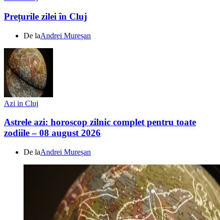
Prețurile zilei în Cluj
De la
Andrei Mureșan
Azi in Cluj
Astrele azi: horoscop zilnic complet pentru toate
zodiile – 08 august 2026
De la
Andrei Mureșan