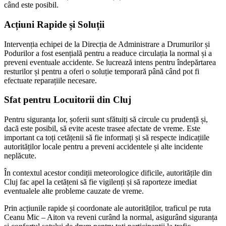
când este posibil.
Acțiuni Rapide și Soluții
Intervenția echipei de la Direcția de Administrare a Drumurilor și
Podurilor a fost esențială pentru a readuce circulația la normal și a
preveni eventuale accidente. Se lucrează intens pentru îndepărtarea
resturilor și pentru a oferi o soluție temporară până când pot fi
efectuate reparațiile necesare.
Sfat pentru Locuitorii din Cluj
Pentru siguranța lor, șoferii sunt sfătuiți să circule cu prudență și,
dacă este posibil, să evite aceste trasee afectate de vreme. Este
important ca toți cetățenii să fie informați și să respecte indicațiile
autorităților locale pentru a preveni accidentele și alte incidente
neplăcute.
În contextul acestor condiții meteorologice dificile, autoritățile din
Cluj fac apel la cetățeni să fie vigilenți și să raporteze imediat
eventualele alte probleme cauzate de vreme.
Prin acțiunile rapide și coordonate ale autorităților, traficul pe ruta
Ceanu Mic – Aiton va reveni curând la normal, asigurând siguranța