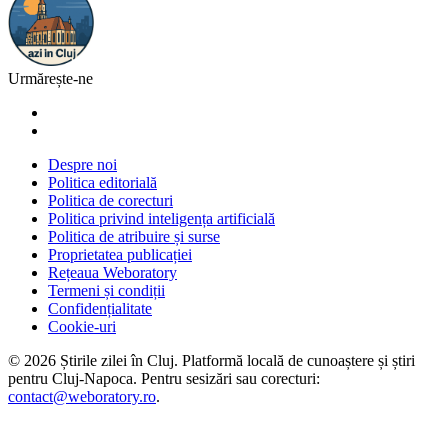
Urmărește-ne
Despre noi
Politica editorială
Politica de corecturi
Politica privind inteligența artificială
Politica de atribuire și surse
Proprietatea publicației
Rețeaua Weboratory
Termeni și condiții
Confidențialitate
Cookie-uri
©
2026
Știrile zilei în Cluj
. Platformă locală de cunoaștere și știri
pentru
Cluj-Napoca
. Pentru sesizări sau corecturi:
contact@weboratory.ro
.