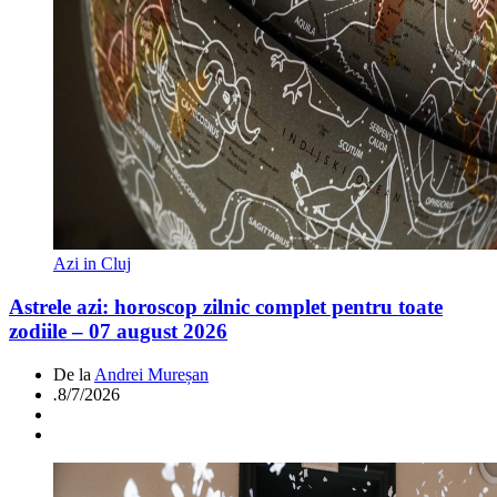
Azi in Cluj
Astrele azi: horoscop zilnic complet pentru toate
zodiile – 07 august 2026
De la
Andrei Mureșan
.
8/7/2026