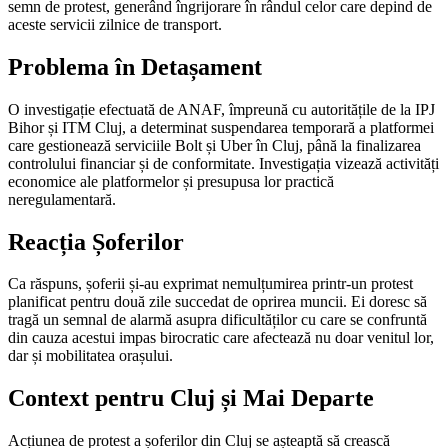
semn de protest, generând îngrijorare în rândul celor care depind de
aceste servicii zilnice de transport.
Problema în Detașament
O investigație efectuată de ANAF, împreună cu autoritățile de la IPJ
Bihor și ITM Cluj, a determinat suspendarea temporară a platformei
care gestionează serviciile Bolt și Uber în Cluj, până la finalizarea
controlului financiar și de conformitate. Investigația vizează activități
economice ale platformelor și presupusa lor practică
neregulamentară.
Reacția Șoferilor
Ca răspuns, șoferii și-au exprimat nemulțumirea printr-un protest
planificat pentru două zile succedat de oprirea muncii. Ei doresc să
tragă un semnal de alarmă asupra dificultăților cu care se confruntă
din cauza acestui impas birocratic care afectează nu doar venitul lor,
dar și mobilitatea orașului.
Context pentru Cluj și Mai Departe
Acțiunea de protest a șoferilor din Cluj se așteaptă să crească