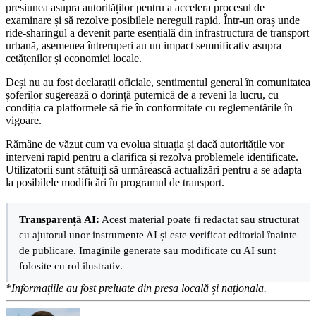
presiunea asupra autorităților pentru a accelera procesul de
examinare și să rezolve posibilele nereguli rapid. Într-un oraș unde
ride-sharingul a devenit parte esențială din infrastructura de transport
urbană, asemenea întreruperi au un impact semnificativ asupra
cetățenilor și economiei locale.
Deși nu au fost declarații oficiale, sentimentul general în comunitatea
șoferilor sugerează o dorință puternică de a reveni la lucru, cu
condiția ca platformele să fie în conformitate cu reglementările în
vigoare.
Rămâne de văzut cum va evolua situația și dacă autoritățile vor
interveni rapid pentru a clarifica și rezolva problemele identificate.
Utilizatorii sunt sfătuiți să urmărească actualizări pentru a se adapta
la posibilele modificări în programul de transport.
Transparență AI:
Acest material poate fi redactat sau structurat
cu ajutorul unor instrumente AI și este verificat editorial înainte
de publicare. Imaginile generate sau modificate cu AI sunt
folosite cu rol ilustrativ.
*Informațiile au fost preluate din presa locală și naționala.