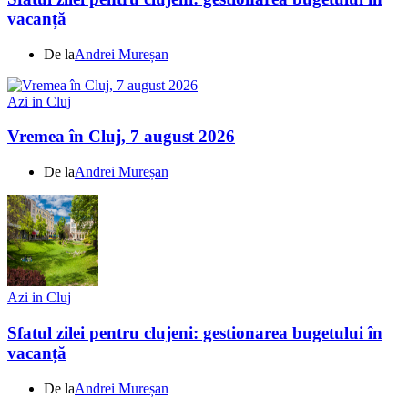
vacanță
De la
Andrei Mureșan
Azi in Cluj
Vremea în Cluj, 7 august 2026
De la
Andrei Mureșan
Azi in Cluj
Sfatul zilei pentru clujeni: gestionarea bugetului în
vacanță
De la
Andrei Mureșan