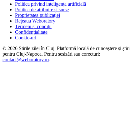
Politica privind inteligența artificială
Politica de atribuire și surse
Proprietatea publicației
Rețeaua Weboratory
Termeni și condiții
Confidențialitate
Cookie-uri
©
2026
Știrile zilei în Cluj
. Platformă locală de cunoaștere și știri
pentru
Cluj-Napoca
. Pentru sesizări sau corecturi:
contact@weboratory.ro
.