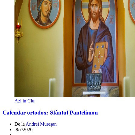
Azi in Cluj
Calendar ortodox: Sfântul Pantelimon
De la
Andrei Mureșan
.
8/7/2026