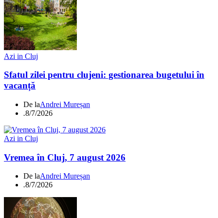
Azi in Cluj
Sfatul zilei pentru clujeni: gestionarea bugetului în
vacanță
De la
Andrei Mureșan
.
8/7/2026
Azi in Cluj
Vremea în Cluj, 7 august 2026
De la
Andrei Mureșan
.
8/7/2026