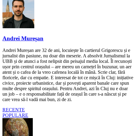
Andrei Mureșan
Andrei Mureșan are 32 de ani, locuiește în cartierul Grigorescu și e
jurnalist din pasiune, nu doar din meserie. A absolvit Jurnalismul la
UBB și de atunci a fost nelipsit din peisajul media local. Îl recunoști
ușor prin centrul orașului – are mereu un carnețel în buzunar, un aer
atent și o cafea de la vreo cafenea locală în mână. Scrie clar, fără
floricele, dar cu empatie. E interesat de tot ce mișcă în Cluj: inițiative
civice, proiecte urbanistice, dar și povești aparent banale care spun
multe despre spiritul orașului. Pentru Andrei, azi în Cluj nu e doar
un job – e o responsabilitate față de orașul în care s-a născut și pe
care vrea să-l vadă mai bun, zi de zi.
RECENTE
POPULARE