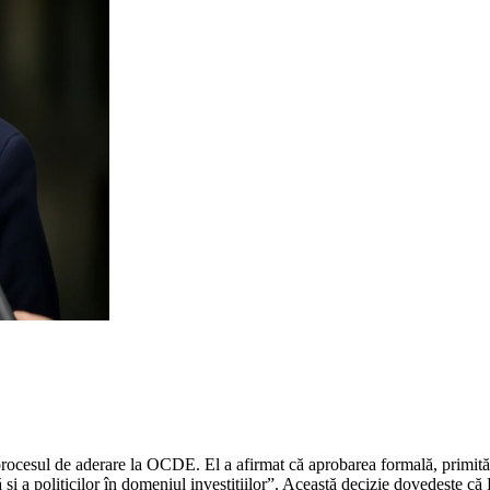
ocesul de aderare la OCDE. El a afirmat că aprobarea formală, primită 
și a politicilor în domeniul investițiilor”. Această decizie dovedește că R