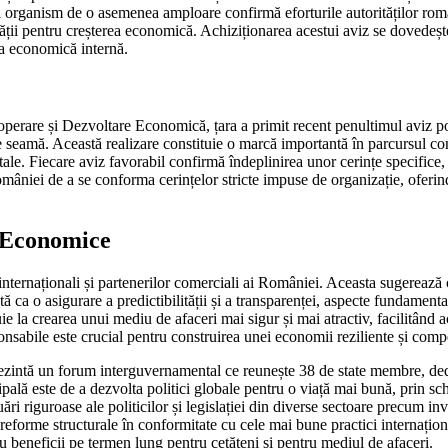
i organism de o asemenea amploare confirmă eforturile autorităților româ
bilității pentru creșterea economică. Achiziționarea acestui aviz se dov
a economică internă.
perare și Dezvoltare Economică, țara a primit recent penultimul aviz pozi
 seamă. Această realizare constituie o marcă importantă în parcursul com
le. Fiecare aviz favorabil confirmă îndeplinirea unor cerințe specifice
iei de a se conforma cerințelor stricte impuse de organizație, oferind un
r Economice
 internaționali și partenerilor comerciali ai României. Aceasta sugereaz
ca o asigurare a predictibilității și a transparenței, aspecte fundamentale
 la crearea unui mediu de afaceri mai sigur și mai atractiv, facilitând a
sabile este crucial pentru construirea unei economii reziliente și compe
ntă un forum interguvernamental ce reunește 38 de state membre, dedic
pală este de a dezvolta politici globale pentru o viață mai bună, prin sch
 riguroase ale politicilor și legislației din diverse sectoare precum inve
orme structurale în conformitate cu cele mai bune practici internaționa
u beneficii pe termen lung pentru cetățeni și pentru mediul de afaceri.