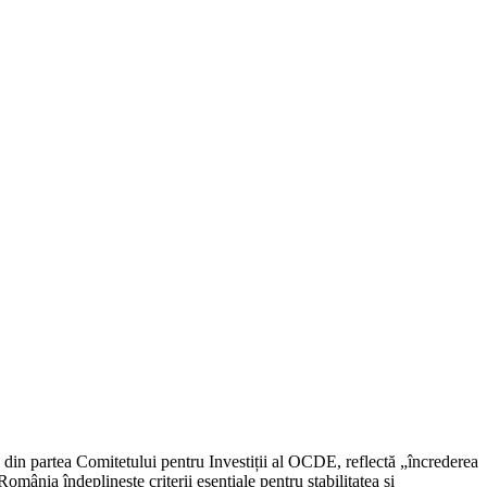
din partea Comitetului pentru Investiții al OCDE, reflectă „încrederea
omânia îndeplinește criterii esențiale pentru stabilitatea și