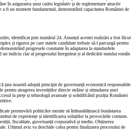
ne în asigurarea unui cadru legislativ și de reglementare atractiv
edește a fi un moment fundamental, demonstrând capacitatea României de
tiv, identificat prin numărul 24. Anunțul acestei realizări a fost făcut
plex și riguros pe care statele candidate trebuie să-l parcurgă pentru
, demonstrând progresele constante în adaptarea la standardele
 indiciu clar al progresului înregistrat și al dedicării statului român
ă că țara noastră adoptă principii de guvernanță economică responsabile
 pentru atragerea investițiilor directe străine și stimularea unei
ccesul la piețe și tehnologii avansate și solidificând poziția României
titive.
ate promovării politicilor menite să îmbunătățească bunăstarea
imbul de experiențe și identificarea soluțiilor la provocările comune.
stiții, fiscalitate, guvernanță corporativă și mediu. Obținerea
le. Ultimul aviz va deschide calea pentru finalizarea procesului de