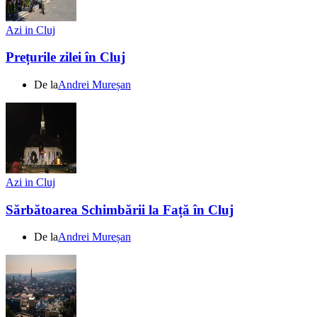
Azi in Cluj
Prețurile zilei în Cluj
De la
Andrei Mureșan
Azi in Cluj
Sărbătoarea Schimbării la Față în Cluj
De la
Andrei Mureșan