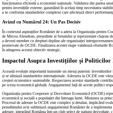
funcționarea eficientă a economiei naționale. Validarea din partea unu
pentru investițiile externe, garantând în același timp necesitatea sta
a se conforma standardelor complexe care afectează direct performanț
Avizul cu Numărul 24: Un Pas Decisiv
În contextul aspirațiilor României de a adera la Organizația pentru Coo
de Mircea Abrudean, președinte al Senatului și reprezentant clujean de
a deveni membre cu drepturi depline ale organizației interguvernamenta
promovate de OCDE. Finalizarea acestei etape validează eforturile Român
în atingerea acestui obiectiv strategic.
Impactul Asupra Investițiilor și Politicilo
Această evoluție importantă transmite un mesaj puternic investitorilor
și se aliniază standardelor internaționale. Aderarea la OCDE este văzută 
creșteri economice sustenabile. Respectarea acestor standarde contribuie
pe scena economică globală. Angajamentul față de aceste politici respon
Organizația pentru Cooperare și Dezvoltare Economică (OCDE) reprezi
economică și socială a populației din întreaga lume. Misiunea sa princi
Procesul de aderare la OCDE este complex și detaliat, implicând evaluări
penultimului aviz subliniază angajamentul României de a implementa ref
aderare, integrând România într-un club select de națiuni dezvoltate, c