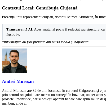
Contextul Local: Contribuția Clujeană
Prezența unui reprezentant clujean, domnul Mircea Abrudean, în funcția
Transparență AI:
Acest material poate fi redactat sau structurat cu 
ilustrativ.
*Informațiile au fost preluate din presa locală și naționala.
Andrei Mureșan
Andrei Mureșan are 32 de ani, locuiește în cartierul Grigorescu și e jur
prin centrul orașului – are mereu un carnețel în buzunar, un aer atent și 
proiecte urbanistice, dar și povești aparent banale care spun multe despr
mai bun, zi de zi.