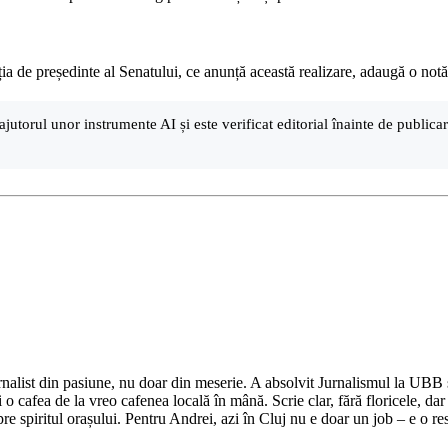
 de președinte al Senatului, ce anunță această realizare, adaugă o notă
ajutorul unor instrumente AI și este verificat editorial înainte de public
nalist din pasiune, nu doar din meserie. A absolvit Jurnalismul la UBB și 
o cafea de la vreo cafenea locală în mână. Scrie clar, fără floricele, dar 
e spiritul orașului. Pentru Andrei, azi în Cluj nu e doar un job – e o res