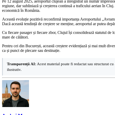
Pe 12 august 2025, aeroportul clujean a înregistrat un număr impresio
regiune, dar subliniază și creșterea continuă a traficului aerian în Cluj
economică în România.
Această evoluție pozitivă reconfirmă importanța Aeroportului „Avram Ia
Dacă această tendință de creștere se menține, aeroportul ar putea dep
Cu fiecare pasager și fiecare zbor, Clujul își consolidează statutul de lo
mare de călători.
Pentru cei din București, această creștere evidențiază și mai mult diver
ca și punct de plecare sau destinație.
Transparență AI:
Acest material poate fi redactat sau structurat cu 
ilustrativ.