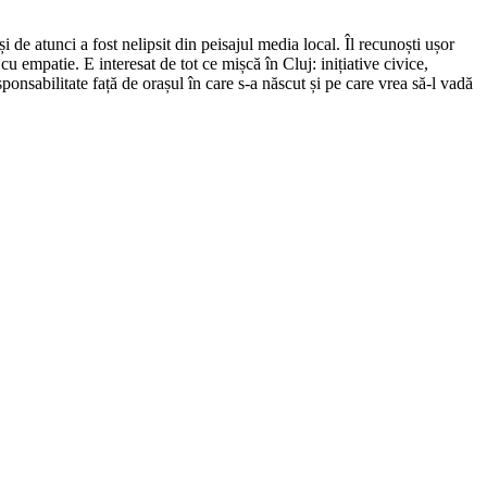
de atunci a fost nelipsit din peisajul media local. Îl recunoști ușor
cu empatie. E interesat de tot ce mișcă în Cluj: inițiative civice,
ponsabilitate față de orașul în care s-a născut și pe care vrea să-l vadă