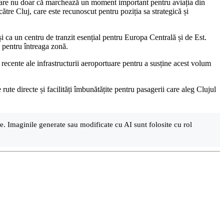
lizare nu doar că marchează un moment important pentru aviația din
către Cluj, care este recunoscut pentru poziția sa strategică și
ca un centru de tranzit esențial pentru Europa Centrală și de Est.
 pentru întreaga zonă.
le recente ale infrastructurii aeroportuare pentru a susține acest volum
ute directe și facilități îmbunătățite pentru pasagerii care aleg Clujul
are. Imaginile generate sau modificate cu AI sunt folosite cu rol