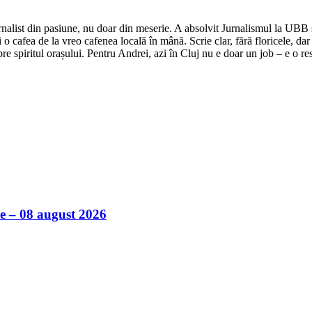
nalist din pasiune, nu doar din meserie. A absolvit Jurnalismul la UBB și 
o cafea de la vreo cafenea locală în mână. Scrie clar, fără floricele, dar 
e spiritul orașului. Pentru Andrei, azi în Cluj nu e doar un job – e o res
ile – 08 august 2026