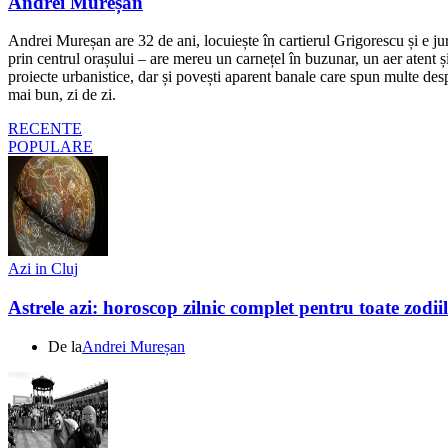
Andrei Mureșan
Andrei Mureșan are 32 de ani, locuiește în cartierul Grigorescu și e jur
prin centrul orașului – are mereu un carnețel în buzunar, un aer atent și 
proiecte urbanistice, dar și povești aparent banale care spun multe despr
mai bun, zi de zi.
RECENTE
POPULARE
Azi in Cluj
Astrele azi: horoscop zilnic complet pentru toate zodi
De la
Andrei Mureșan