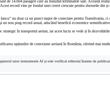
nant de 14.604 pasageri care au tranzitat terminalele sale. Această rea
. Acest record vine pe fondul unei cereri crescute pentru zborurile din și 
ncu” nu doar ca un punct major de conectare pentru Transilvania, ci și 
ăși un nou prag record anual, aducând beneficii economice semnificative
c strategic în transportul aerian, iar acest lucru se vede și în dezvoltări
sificarea opțiunilor de conexiune aeriană în România, oferind mai multe r
ajutorul unor instrumente AI și este verificat editorial înainte de public