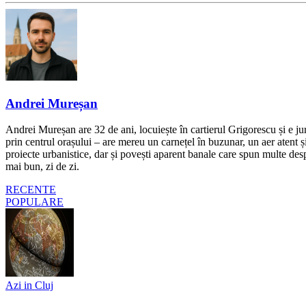
Andrei Mureșan
Andrei Mureșan are 32 de ani, locuiește în cartierul Grigorescu și e jur
prin centrul orașului – are mereu un carnețel în buzunar, un aer atent și 
proiecte urbanistice, dar și povești aparent banale care spun multe despr
mai bun, zi de zi.
RECENTE
POPULARE
Azi in Cluj