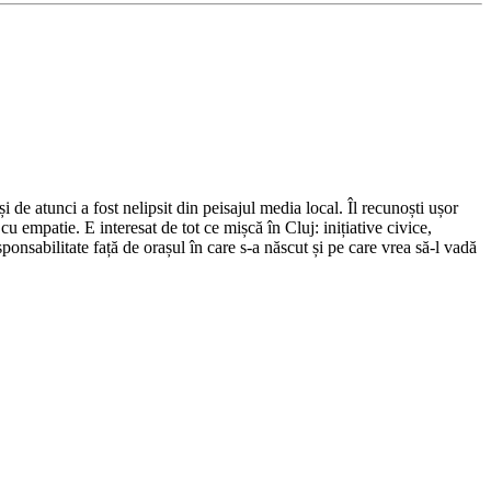
de atunci a fost nelipsit din peisajul media local. Îl recunoști ușor
cu empatie. E interesat de tot ce mișcă în Cluj: inițiative civice,
ponsabilitate față de orașul în care s-a născut și pe care vrea să-l vadă