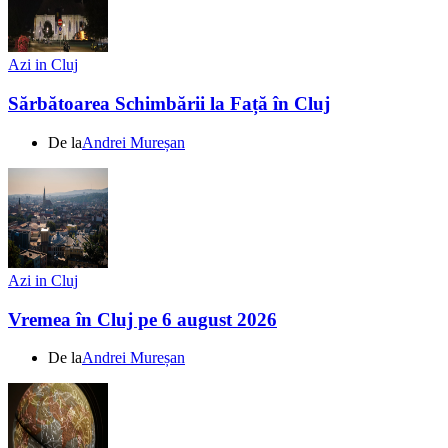
Azi in Cluj
Sărbătoarea Schimbării la Față în Cluj
De la
Andrei Mureșan
Azi in Cluj
Vremea în Cluj pe 6 august 2026
De la
Andrei Mureșan