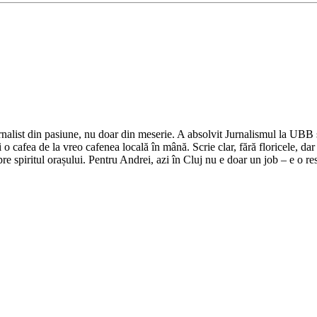
nalist din pasiune, nu doar din meserie. A absolvit Jurnalismul la UBB și 
o cafea de la vreo cafenea locală în mână. Scrie clar, fără floricele, dar 
e spiritul orașului. Pentru Andrei, azi în Cluj nu e doar un job – e o res