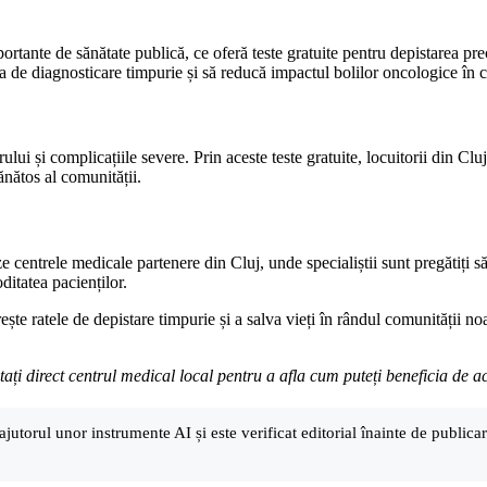
importante de sănătate publică, ce oferă teste gratuite pentru depistarea p
a de diagnosticare timpurie și să reducă impactul bolilor oncologice în 
ului și complicațiile severe. Prin aceste teste gratuite, locuitorii din Clu
ănătos al comunității.
eze centrele medicale partenere din Cluj, unde specialiștii sunt pregătiți 
ditatea pacienților.
 crește ratele de depistare timpurie și a salva vieți în rândul comunități
i direct centrul medical local pentru a afla cum puteți beneficia de ac
ajutorul unor instrumente AI și este verificat editorial înainte de public