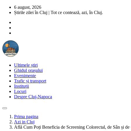
6 august, 2026
Știrile zilei în Cluj | Tot ce contează, azi, în Cluj.
Ultimele știri
Ghidul orașului
Evenimente
Trafic și transport
Instituții
Locuri
Despre Cluj-Napoca
Prima pagina
Azi in Cluj
Află Cum Poți Beneficia de Screening Colorectal, de Sân și de