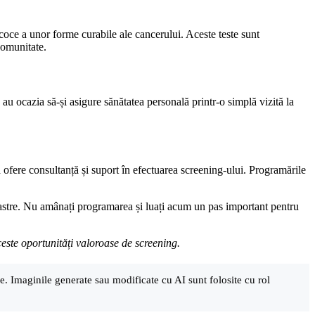
recoce a unor forme curabile ale cancerului. Aceste teste sunt
comunitate.
j au ocazia să-și asigure sănătatea personală printr-o simplă vizită la
să ofere consultanță și suport în efectuarea screening-ului. Programările
i noastre. Nu amânați programarea și luați acum un pas important pentru
este oportunități valoroase de screening.
are. Imaginile generate sau modificate cu AI sunt folosite cu rol