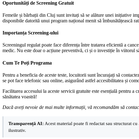
Oportunități de Screening Gratuit
Femeile și bărbații din Cluj sunt invitați să se alăture unei inițiative 
disponibile datorită unui program național menit să îmbunătățească rat
Importanța Screening-ului
Screeningul regulat poate face diferența între tratarea eficientă a cancer
medic. Nu este doar o acțiune preventivă, ci și o investiție în viitorul s
Cum Te Poți Programa
Pentru a beneficia de aceste teste, locuitorii sunt încurajați să contact
se pot face telefonic sau online, asigurând astfel accesibilitatea și como
Facilitarea accesului la aceste servicii gratuite este esențială pentru a
sănătatea voastră!
Dacă aveți nevoie de mai multe informații, vă recomandăm să contactaț
Transparență AI:
Acest material poate fi redactat sau structurat cu 
ilustrativ.