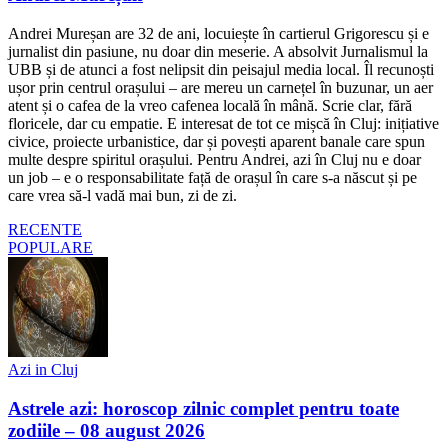
Andrei Mureșan are 32 de ani, locuiește în cartierul Grigorescu și e
jurnalist din pasiune, nu doar din meserie. A absolvit Jurnalismul la
UBB și de atunci a fost nelipsit din peisajul media local. Îl recunoști
ușor prin centrul orașului – are mereu un carnețel în buzunar, un aer
atent și o cafea de la vreo cafenea locală în mână. Scrie clar, fără
floricele, dar cu empatie. E interesat de tot ce mișcă în Cluj: inițiative
civice, proiecte urbanistice, dar și povești aparent banale care spun
multe despre spiritul orașului. Pentru Andrei, azi în Cluj nu e doar
un job – e o responsabilitate față de orașul în care s-a născut și pe
care vrea să-l vadă mai bun, zi de zi.
RECENTE
POPULARE
Azi in Cluj
Astrele azi: horoscop zilnic complet pentru toate
zodiile – 08 august 2026