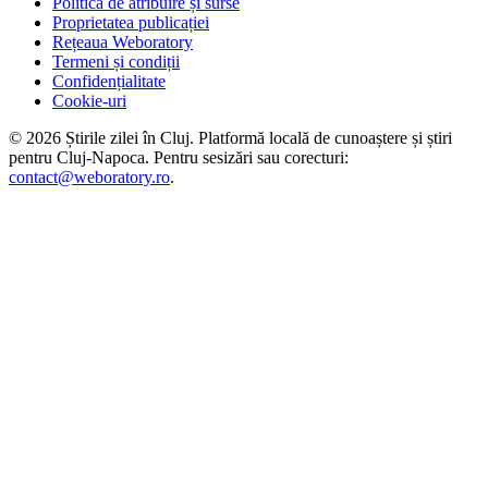
Politica de atribuire și surse
Proprietatea publicației
Rețeaua Weboratory
Termeni și condiții
Confidențialitate
Cookie-uri
©
2026
Știrile zilei în Cluj
. Platformă locală de cunoaștere și știri
pentru
Cluj-Napoca
. Pentru sesizări sau corecturi:
contact@weboratory.ro
.