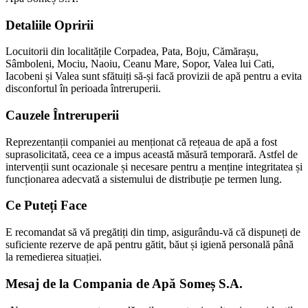
Detaliile Opririi
Locuitorii din localitățile Corpadea, Pata, Boju, Cămărașu,
Sâmboleni, Mociu, Naoiu, Ceanu Mare, Sopor, Valea lui Cati,
Iacobeni și Valea sunt sfătuiți să-și facă provizii de apă pentru a evita
disconfortul în perioada întreruperii.
Cauzele Întreruperii
Reprezentanții companiei au menționat că rețeaua de apă a fost
suprasolicitată, ceea ce a impus această măsură temporară. Astfel de
intervenții sunt ocazionale și necesare pentru a menține integritatea și
funcționarea adecvată a sistemului de distribuție pe termen lung.
Ce Puteți Face
E recomandat să vă pregătiți din timp, asigurându-vă că dispuneți de
suficiente rezerve de apă pentru gătit, băut și igienă personală până
la remedierea situației.
Mesaj de la Compania de Apă Someș S.A.