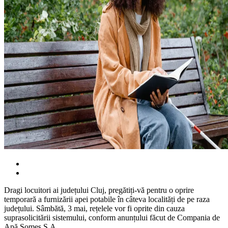
Dragi locuitori ai județului Cluj, pregătiți-vă pentru o oprire
temporară a furnizării apei potabile în câteva localități de pe raza
județului. Sâmbătă, 3 mai, rețelele vor fi oprite din cauza
suprasolicitării sistemului, conform anunțului făcut de Compania de
Apă Someș S.A.