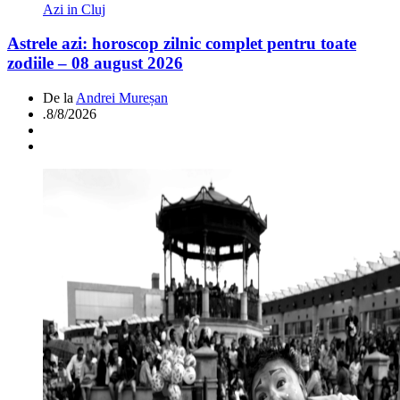
Azi in Cluj
Astrele azi: horoscop zilnic complet pentru toate
zodiile – 08 august 2026
De la
Andrei Mureșan
.
8/8/2026