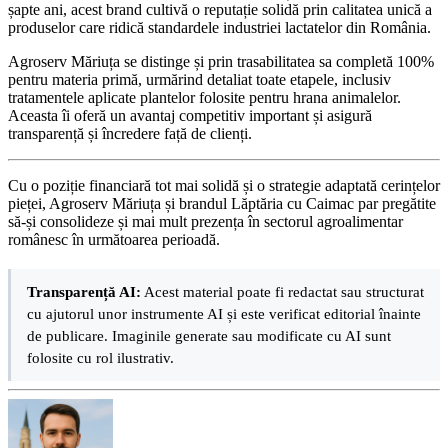
șapte ani, acest brand cultivă o reputație solidă prin calitatea unică a
produselor care ridică standardele industriei lactatelor din România.
Agroserv Măriuța se distinge și prin trasabilitatea sa completă 100%
pentru materia primă, urmărind detaliat toate etapele, inclusiv
tratamentele aplicate plantelor folosite pentru hrana animalelor.
Aceasta îi oferă un avantaj competitiv important și asigură
transparență și încredere față de clienți.
Cu o poziție financiară tot mai solidă și o strategie adaptată cerințelor
pieței, Agroserv Măriuța și brandul Lăptăria cu Caimac par pregătite
să-și consolideze și mai mult prezența în sectorul agroalimentar
românesc în următoarea perioadă.
Transparență AI:
Acest material poate fi redactat sau structurat
cu ajutorul unor instrumente AI și este verificat editorial înainte
de publicare. Imaginile generate sau modificate cu AI sunt
folosite cu rol ilustrativ.