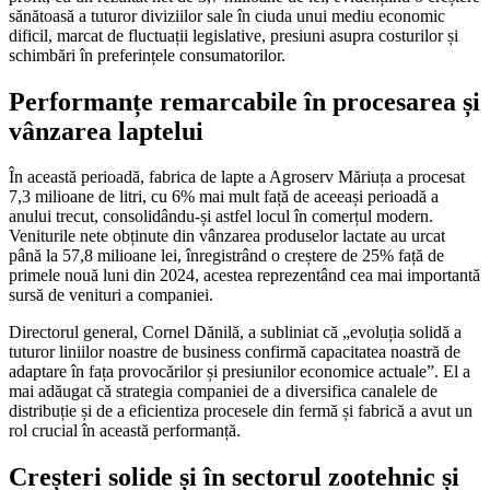
sănătoasă a tuturor diviziilor sale în ciuda unui mediu economic
dificil, marcat de fluctuații legislative, presiuni asupra costurilor și
schimbări în preferințele consumatorilor.
Performanțe remarcabile în procesarea și
vânzarea laptelui
În această perioadă, fabrica de lapte a Agroserv Măriuța a procesat
7,3 milioane de litri, cu 6% mai mult față de aceeași perioadă a
anului trecut, consolidându-și astfel locul în comerțul modern.
Veniturile nete obținute din vânzarea produselor lactate au urcat
până la 57,8 milioane lei, înregistrând o creștere de 25% față de
primele nouă luni din 2024, acestea reprezentând cea mai importantă
sursă de venituri a companiei.
Directorul general, Cornel Dănilă, a subliniat că „evoluția solidă a
tuturor liniilor noastre de business confirmă capacitatea noastră de
adaptare în fața provocărilor și presiunilor economice actuale”. El a
mai adăugat că strategia companiei de a diversifica canalele de
distribuție și de a eficientiza procesele din fermă și fabrică a avut un
rol crucial în această performanță.
Creșteri solide și în sectorul zootehnic și