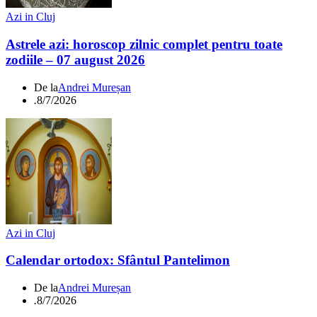
Azi in Cluj
Astrele azi: horoscop zilnic complet pentru toate
zodiile – 07 august 2026
De la
Andrei Mureșan
.
8/7/2026
Azi in Cluj
Calendar ortodox: Sfântul Pantelimon
De la
Andrei Mureșan
.
8/7/2026