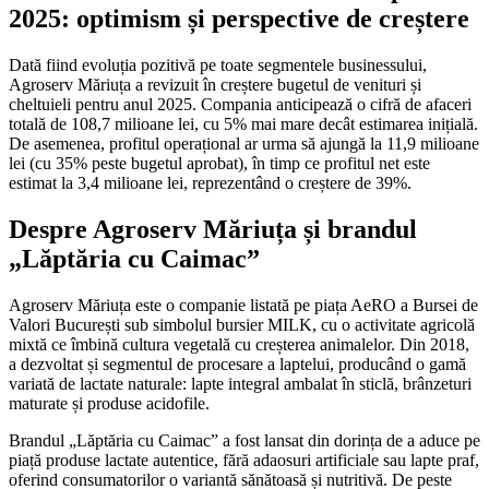
2025: optimism și perspective de creștere
Dată fiind evoluția pozitivă pe toate segmentele businessului,
Agroserv Măriuța a revizuit în creștere bugetul de venituri și
cheltuieli pentru anul 2025. Compania anticipează o cifră de afaceri
totală de 108,7 milioane lei, cu 5% mai mare decât estimarea inițială.
De asemenea, profitul operațional ar urma să ajungă la 11,9 milioane
lei (cu 35% peste bugetul aprobat), în timp ce profitul net este
estimat la 3,4 milioane lei, reprezentând o creștere de 39%.
Despre Agroserv Măriuța și brandul
„Lăptăria cu Caimac”
Agroserv Măriuța este o companie listată pe piața AeRO a Bursei de
Valori București sub simbolul bursier MILK, cu o activitate agricolă
mixtă ce îmbină cultura vegetală cu creșterea animalelor. Din 2018,
a dezvoltat și segmentul de procesare a laptelui, producând o gamă
variată de lactate naturale: lapte integral ambalat în sticlă, brânzeturi
maturate și produse acidofile.
Brandul „Lăptăria cu Caimac” a fost lansat din dorința de a aduce pe
piață produse lactate autentice, fără adaosuri artificiale sau lapte praf,
oferind consumatorilor o variantă sănătoasă și nutritivă. De peste