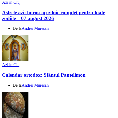
Azi in Cluj
Astrele azi: horoscop zilnic complet pentru toate
zodiile – 07 august 2026
De la
Andrei Mureșan
Azi in Cluj
Calendar ortodox: Sfântul Pantelimon
De la
Andrei Mureșan