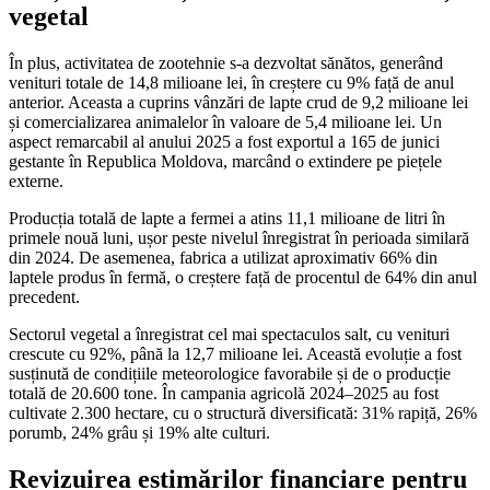
vegetal
În plus, activitatea de zootehnie s-a dezvoltat sănătos, generând
venituri totale de 14,8 milioane lei, în creștere cu 9% față de anul
anterior. Aceasta a cuprins vânzări de lapte crud de 9,2 milioane lei
și comercializarea animalelor în valoare de 5,4 milioane lei. Un
aspect remarcabil al anului 2025 a fost exportul a 165 de junici
gestante în Republica Moldova, marcând o extindere pe piețele
externe.
Producția totală de lapte a fermei a atins 11,1 milioane de litri în
primele nouă luni, ușor peste nivelul înregistrat în perioada similară
din 2024. De asemenea, fabrica a utilizat aproximativ 66% din
laptele produs în fermă, o creștere față de procentul de 64% din anul
precedent.
Sectorul vegetal a înregistrat cel mai spectaculos salt, cu venituri
crescute cu 92%, până la 12,7 milioane lei. Această evoluție a fost
susținută de condițiile meteorologice favorabile și de o producție
totală de 20.600 tone. În campania agricolă 2024–2025 au fost
cultivate 2.300 hectare, cu o structură diversificată: 31% rapiță, 26%
porumb, 24% grâu și 19% alte culturi.
Revizuirea estimărilor financiare pentru