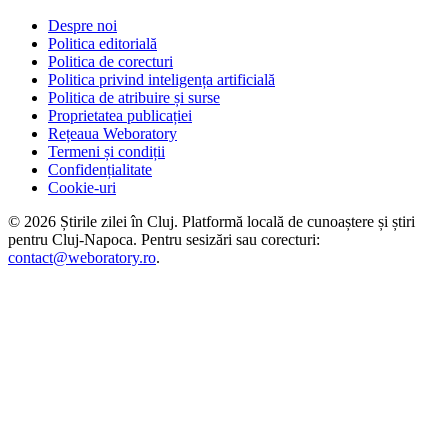
Despre noi
Politica editorială
Politica de corecturi
Politica privind inteligența artificială
Politica de atribuire și surse
Proprietatea publicației
Rețeaua Weboratory
Termeni și condiții
Confidențialitate
Cookie-uri
©
2026
Știrile zilei în Cluj
. Platformă locală de cunoaștere și știri
pentru
Cluj-Napoca
. Pentru sesizări sau corecturi:
contact@weboratory.ro
.