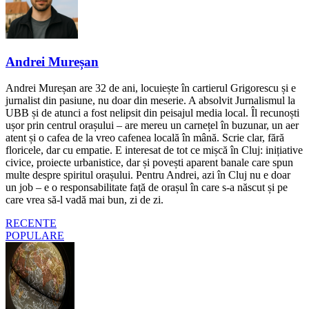
Andrei Mureșan
Andrei Mureșan are 32 de ani, locuiește în cartierul Grigorescu și e
jurnalist din pasiune, nu doar din meserie. A absolvit Jurnalismul la
UBB și de atunci a fost nelipsit din peisajul media local. Îl recunoști
ușor prin centrul orașului – are mereu un carnețel în buzunar, un aer
atent și o cafea de la vreo cafenea locală în mână. Scrie clar, fără
floricele, dar cu empatie. E interesat de tot ce mișcă în Cluj: inițiative
civice, proiecte urbanistice, dar și povești aparent banale care spun
multe despre spiritul orașului. Pentru Andrei, azi în Cluj nu e doar
un job – e o responsabilitate față de orașul în care s-a născut și pe
care vrea să-l vadă mai bun, zi de zi.
RECENTE
POPULARE